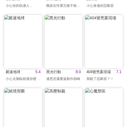
小心你的枕邊人…
獨居女性看完會不敢回家
小心身邊的惡鄰居
屍速地球
5.4
黑光行動
8.0
404號兇案現場
7.1
小心太陽輻射讓你變活屍
連恩尼遜重返動作顛峰
我殺了惡鄰居？！