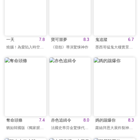
一天
7.8
寶可噩夢
8.3
鬼追蹤
6.7
燒腦！為愛陷入時空謎團
《宿怨》導演驚悚神作
墨西哥猛鬼大樓實景拍攝
奪命頭條
7.4
赤色追緝令
8.0
媽的踹爆你
8.3
猶如韓國版《獨家腥聞》
法國史蒂芬金驚悚代表作
蘿絲拜恩大展炸裂神演技