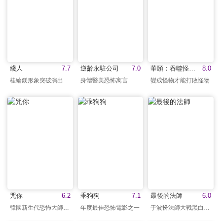
綫人
7.7
逆齡永駐公司
7.0
華頤：吞噬怪物的孩子
8.0
桂綸鎂形象突破演出
身體醫美恐怖寓言
變成怪物才能打敗怪物
咒你
6.2
乖狗狗
7.1
最後的法師
6.0
韓國新生代恐怖大師執導
年度最佳恐怖電影之一
于波扮法師大戰黑白雙煞