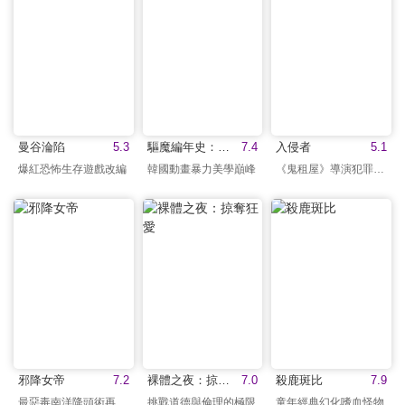
曼谷淪陷
5.3
驅魔編年史：起源之戰
7.4
入侵者
5.1
爆紅恐怖生存遊戲改編
韓國動畫暴力美學巔峰
《鬼租屋》導演犯罪驚典
邪降女帝
7.2
裸體之夜：掠奪狂愛
7.0
殺鹿斑比
7.9
最惡毒南洋降頭術再現！
挑戰道德與倫理的極限
童年經典幻化嗜血怪物