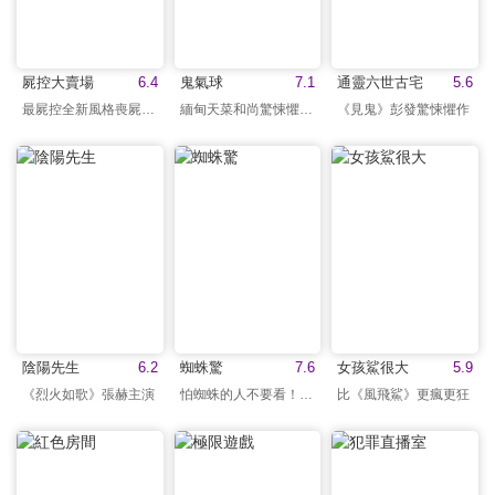
屍控大賣場
6.4
鬼氣球
7.1
通靈六世古宅
5.6
最屍控全新風格喪屍喜劇
緬甸天菜和尚驚悚懼作！
《見鬼》彭發驚悚懼作
陰陽先生
6.2
蜘蛛驚
7.6
女孩鯊很大
5.9
《烈火如歌》張赫主演
怕蜘蛛的人不要看！！！
比《風飛鯊》更瘋更狂