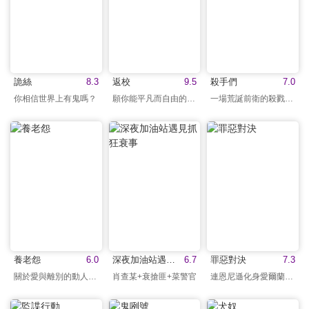
詭絲
8.3
返校
9.5
殺手們
7.0
你相信世界上有鬼嗎？
願你能平凡而自由的活著
一場荒誕前衛的殺戮饗宴
養老怨
6.0
深夜加油站遇見抓狂衰事
6.7
罪惡對決
7.3
關於愛與離別的動人寓言
肖查某+衰搶匪+菜警官
連恩尼遜化身愛爾蘭殺手