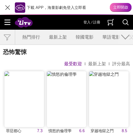
下載 APP，海量影劇免登入立即看
登入 / 註冊
熱門排行
最新上架
韓國電影
華語電影
恐怖驚悚
最受歡迎
最新上架
評分最高
罪惡都心
7.3
憤怒的倫理學
6.6
穿越地獄之門
8.5