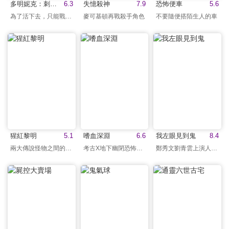
多明妮克：刺客復出
6.3
失憶殺神
7.9
恐怖便車
5.6
為了活下去，只能戰鬥！
麥可基頓再戰殺手角色
不要隨便搭陌生人的車
猩紅黎明
5.1
嗜血深淵
6.6
我左眼見到鬼
8.4
兩大傳說怪物之間的爭戰
考古X地下幽閉恐怖電影
鄭秀文劉青雲上演人鬼戀