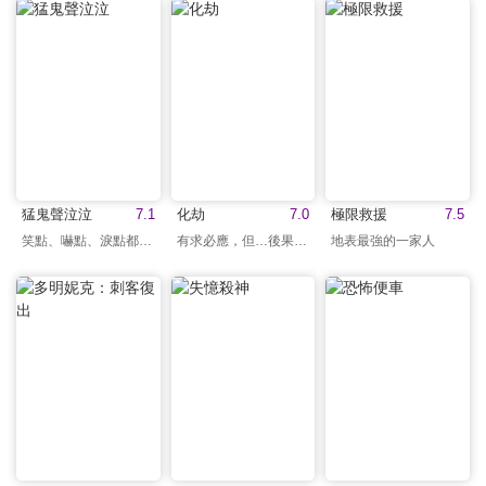
猛鬼聲泣泣
7.1
化劫
7.0
極限救援
7.5
笑點、嚇點、淚點都有！
有求必應，但…後果自負
地表最強的一家人