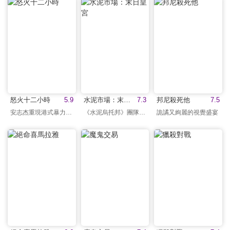
怒火十二小時
5.9
水泥市場：末日皇宮
7.3
邦尼殺死他
7.5
安志杰重現港式暴力美學
《水泥烏托邦》團隊力作
詭譎又絢麗的視覺盛宴