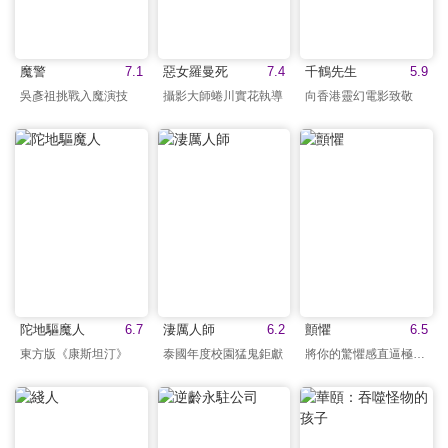
魔警
7.1
惡女羅曼死
7.4
千鶴先生‎
5.9
吳彥祖挑戰入魔演技
攝影大師蜷川實花執導
向香港靈幻電影致敬
陀地驅魔人
6.7
淒厲人師
6.2
顫懼
6.5
東方版《康斯坦汀》
泰國年度校園猛鬼鉅獻
將你的驚懼感直逼極限！