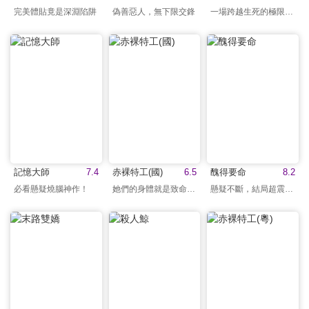
完美體貼竟是深淵陷阱
偽善惡人，無下限交鋒
一場跨越生死的極限狂歡
記憶大師
7.4
赤裸特工(國)
6.5
醜得要命
8.2
必看懸疑燒腦神作！
她們的身體就是致命武器
懸疑不斷，結局超震撼！