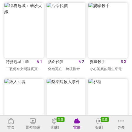
特務危城：華沙火線
5.1
活命代價
5.2
嬰嚎殺手
6.3
二戰傳奇女間諜真實事蹟
偽造死亡，跨境換命
小心詭異的陌生來電
首頁
電視頻道
戲劇
電影
短劇
更多