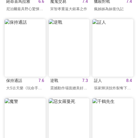
絕命喜馬拉雅
6.6
魔鬼交易
7.4
獵殺對戰
7.4
尼泊爾最具野心驚悚之作
宋智孝重返大銀幕之作
瘋姊姊為妹復仇記
保持通話
7.6
逆戰
7.3
証人
8.4
大S古天樂《玩命手機》
震撼動作場面媲美好萊塢
張家輝演技炸裂奪下影帝