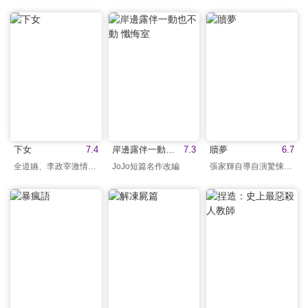
下女
7.4
岸邊露伴一動也不動 懺悔室
7.3
贖夢
6.7
全道嬿、李政宰激情演出
JoJo短篇名作改編
張家輝自導自演驚悚新作