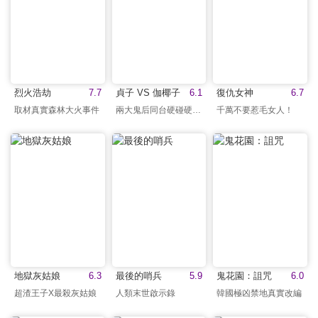
烈火浩劫
7.7
貞子‬ VS ‪伽椰子
6.1
復仇女神
6.7
取材真實森林大火事件
兩大鬼后同台硬碰硬激戰
千萬不要惹毛女人！
地獄灰姑娘
6.3
最後的哨兵
5.9
鬼花園：詛咒
6.0
超渣王子X最殺灰姑娘
人類末世啟示錄
韓國極凶禁地真實改編