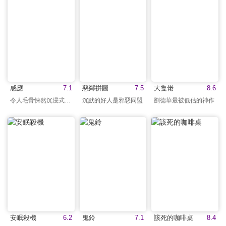
感應
7.1
惡鄰拼圖
7.5
大隻佬
8.6
令人毛骨悚然沉浸式恐懼
沉默的好人是邪惡同盟
劉德華最被低估的神作
安眠殺機
6.2
鬼鈴
7.1
該死的咖啡桌
8.4