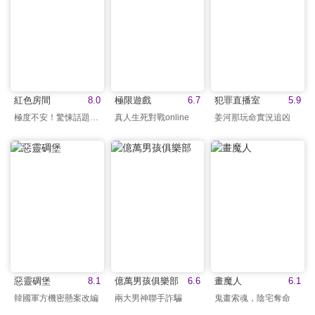
紅色房間
8.0
極限遊戲
6.7
犯罪直播室
5.9
極度不安！驚悚話題之作
真人生死對戰online
姜河那玩命實況追凶
惡靈碉堡
8.1
億萬男孩俱樂部
6.6
畫魔人
6.1
韓國軍方機密懸案改編
兩大男神聯手詐騙
鬼畫索魂，陰宅奪命