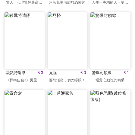
驚人！心理驚悚最高傑作
河智苑主演經典恐怖片
人生一團糟的人不要看！
殺戮特遣隊
5.3
見怪
6.0
驚爆封鎖線
6.1
《捍衛任務3》男星主演
要想活命，切勿睜眼！
一場驚心動魄的精采對決