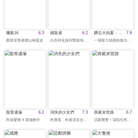
獵殺16
6.3
綁架者
6.2
鑽石大劫案：極盜戰
7.8
戲骨安聖基變山林藍波
白百何化身刑警絕地緝凶
一場最大規模的復仇對決
龍骨遺塚
6.2
消失的少女們
7.3
喪屍末世路
6.7
民俗驚悚 X 冒險動作
朴寶英、朴素淡百合CP
活屍襲擊！深陷生死邊緣