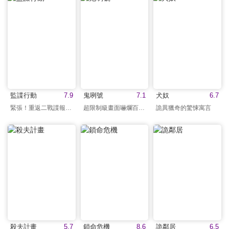
監諜行動
7.9
鬼咧號
7.1
犬奴
6.7
緊張！重返二戰諜報沙場
超限制級畫面嚇爛百萬人
詭異獵奇的驚悚寓言
殺夫計畫
5.7
鎖命危機
8.6
詭鄰居
6.5