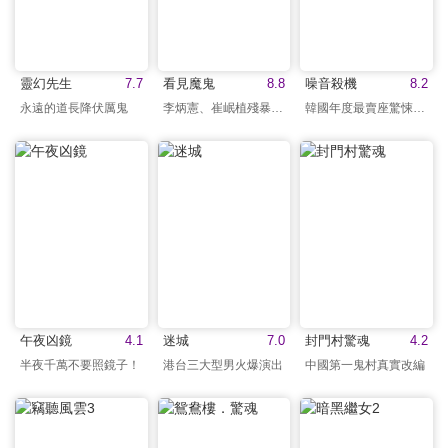
靈幻先生
7.7
看見魔鬼
8.8
噪音殺機
8.2
永遠的道長降伏厲鬼
李炳憲、崔岷植殘暴對決
韓國年度最賣座驚悚電影
午夜凶鏡
4.1
迷城
7.0
封門村驚魂
4.2
半夜千萬不要照鏡子！
港台三大型男火爆演出
中國第一鬼村真實改編