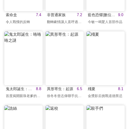
索命盒
7.4
非普通家族
7.2
藍色恐懼(數位修復版)
9.0
令人戰慄的反轉
翻轉劇情讓人直呼過癮！
今敏一鳴驚人首部作品
鬼太郎誕生：咯咯咯之謎
8.8
異形寄生：起源
6.5
殘夏
8.1
首度揭開眼珠老爹的過去
徐冬冬曾志偉聯手抗異形
金獎影后挑戰道德禁忌