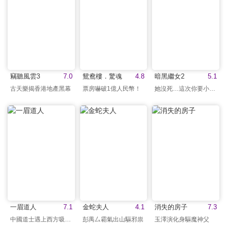
竊聽風雲3
7.0
鴛鴦樓．驚魂
4.8
暗黑繼女2
5.1
古天樂揭香港地產黑幕
票房嚇破1億人民幣！
她沒死…這次你要小心了
一眉道人
7.1
金蛇夫人
4.1
消失的房子
7.3
中國道士遇上西方吸血鬼
彭禺厶霸氣出山驅邪祟
玉澤演化身驅魔神父