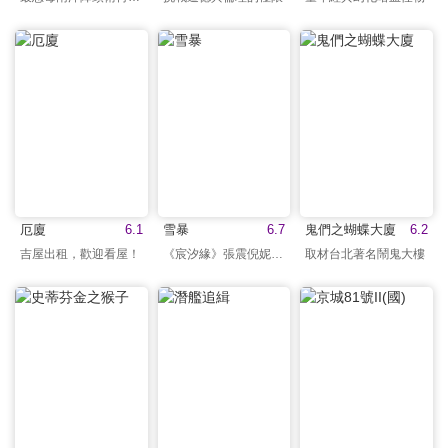
厄廈
6.1
雪暴
6.7
鬼們之蝴蝶大廈
6.2
吉屋出租，歡迎看屋！
《宸汐緣》張震倪妮主演
取材台北著名鬧鬼大樓