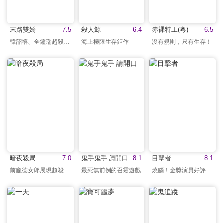
末路雙嬌
7.5
殺人鯨
6.4
赤裸特工(粵)
6.5
韓韶禧、全鐘瑞超殺演出
海上極限生存鉅作
沒有規則，只有生存！
暗夜殺局
7.0
鬼手鬼手 請開口
8.1
目擊者
8.1
前龐德女郎展現超殺身手
最死無前例的召靈遊戲
燒腦！金獎演員好評演出