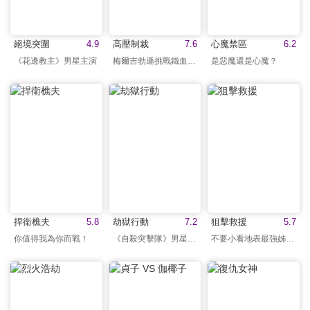
絕境突圍
4.9
高壓制裁
7.6
心魔禁區
6.2
《花邊教主》男星主演
梅爾吉勃遜挑戰鐵血警探
是惡魔還是心魔？
捍衛樵夫
5.8
劫獄行動
7.2
狙擊救援
5.7
你值得我為你而戰！
《自殺突擊隊》男星主演
不要小看地表最強姊姊！