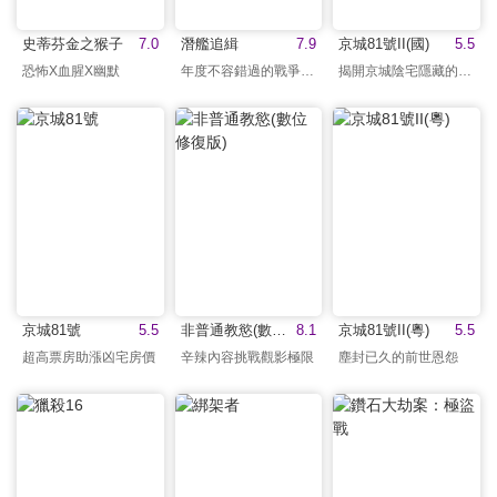
史蒂芬金之猴子
7.0
潛艦追緝
7.9
京城81號II(國)
5.5
恐怖X血腥X幽默
年度不容錯過的戰爭巨獻
揭開京城陰宅隱藏的秘密
京城81號
5.5
非普通教慾(數位修復版)
8.1
京城81號II(粵)
5.5
超高票房助漲凶宅房價
辛辣內容挑戰觀影極限
塵封已久的前世恩怨