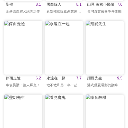
聖殤
8.1
黑白線人
8.1
山忌 黃衣小飛俠
7.0
金基德血腥又絕美之作
直擊韓國販毒產業黑暗面
台灣真實靈異事件改編
停而走險
6.2
永遠在一起
7.7
殭屍先生
9.5
奉俊昊讚：讓人屏息！
敢不敢和另一半一起看？
港式殭屍電影的巔峰之作