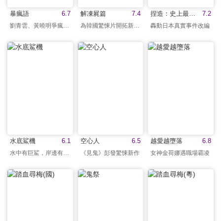
暴瘋語
6.7
解凍屍篇
7.4
捏造：史上最惡殺人教師
7.2
劉青雲、黃曉明爭瘋對決
為韓國驚悚片開拓新樣貌
轟動日本真實事件改編
水底鯊機
6.1
空心人
6.5
越愛越墮落
6.8
水中有巨鯊，岸邊有黑幫
《見鬼》彭發驚悚新作
女神金荷娜遇職場霸凌