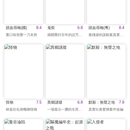
踏血尋梅(國)
8.4
鬼祭
6.8
踏血尋梅(粵)
8.4
重口味視覺一刀未剪
揭開塵封百年的詛咒傳說
最殘虐的謀殺案真實改編
怪物
7.5
異鄉謎蹤
6.8
默殺：無聲之地
7.9
林嘉欣化身醜陋怪物
一場孤注一擲的生死追尋
真實社會驚悚案件改編