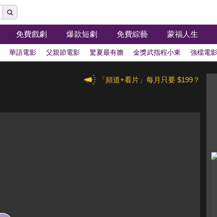
免費戲劇
爆款短劇
免費綜藝
蒙福人生
華語電影
父親節電影
驚夏最有膽
金獎武指程小東
強檔電
「頻道+看片」每月只要 $199？