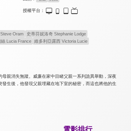
授權平台：
羊人的謎宮
歡迎入住死亡豪宅
惡夢引路人
6.8
4.4
6.4
teve Oram
史蒂芬妮洛奇 Stephanie Lodge
貝瑞科漢再展精湛演技
保證美好假期變致命噩夢
關於新冠疫情的驚悚預言
Lucia France
維多利亞露西 Victoria Lucie
的母親消失無蹤。威廉在家中目睹父親一系列詭異舉動，深夜
突發生後，他發現父親埋藏在地下室的秘密，而這也將他的生
春光乍現(安東尼奧尼經典數位修復)
記憶裂痕
絕命控制
8.6
6.3
5.3
安東尼奧尼首部英語作品
現實與幻象交錯的謎團
密室ｘ懸疑ｘ動作科幻
電影排行