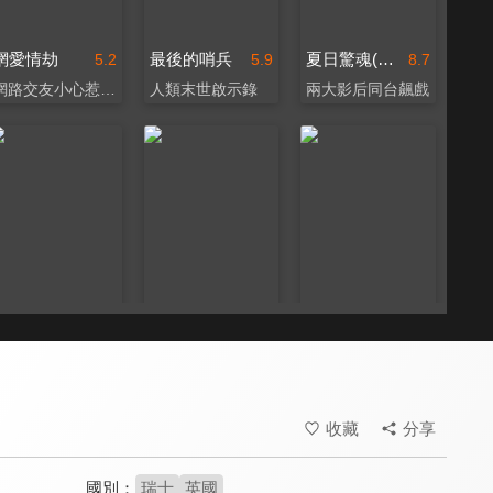
網愛情劫
最後的哨兵
夏日驚魂(又名：夏日痴魂)
5.2
5.9
8.7
網路交友小心惹禍上身
人類末世啟示錄
兩大影后同台飆戲
別敲兩次門
屍蹤人口
黑夜看守人
6.5
4.5
7.7
敲兩下，招喚惡魔…
他真的失蹤了嗎？
《鋼鐵英雄》製片打造
收藏
分享
國別：
瑞士
英國