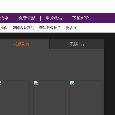
汽車
免費電影
單片租借
下載APP
影推薦
韓國古裝宮鬥
華語破億神片
更多
推薦影片
電影排行