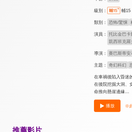
級別：
輔15
類別：
恐怖/驚悚
演員：
托比金巴卡爾 T
凱西班克羅夫特 
導演：
賽巴斯蒂安布蘭克
主題：
奇幻科幻
在車禍後陷入昏迷
在後院挖掘大洞、
命推向懸崖邊緣…
播放
※
推薦影片