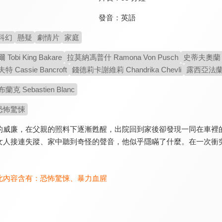
發音：
英語
科幻
懸疑
劇情片
家庭
obi King Bakare
拉莫納馮普什 Ramona Von Pusch
史蒂夫奧蘭 S
Cassie Bancroft
錢德莉卡謝維莉 Chandrika Chevli
露西亞法蘭絲 
 Sebastien Blanc
恐怖驚悚
的威廉，在父親的照料下逐漸甦醒，出院回到家後卻發現一同在車裡
女人接連失蹤、家中聽到奇怪的聲音，他似乎隱瞞了什麼。在一次衝
此內容含有：
恐怖驚悚
、
暴力血腥