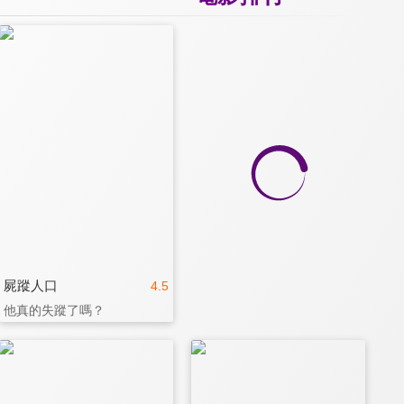
屍蹤人口
4.5
他真的失蹤了嗎？