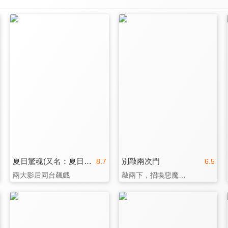
夏日驚魂(又名：夏日痴魂)
別敲兩次門
8.7
6.5
兩大影后同台飆戲
敲兩下，招喚惡魔…