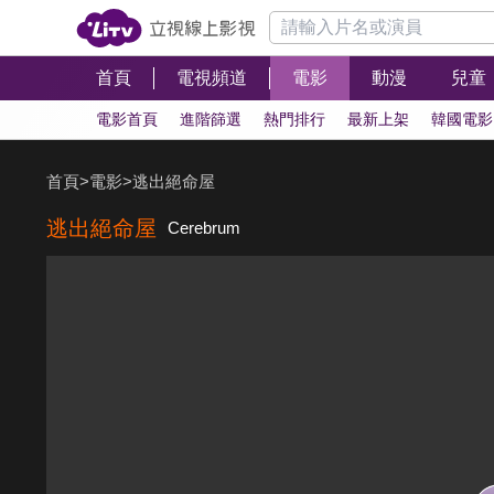
首頁
電視頻道
電影
動漫
兒童
電影首頁
進階篩選
熱門排行
最新上架
韓國電影
首頁
>
電影
>
逃出絕命屋
逃出絕命屋
Cerebrum