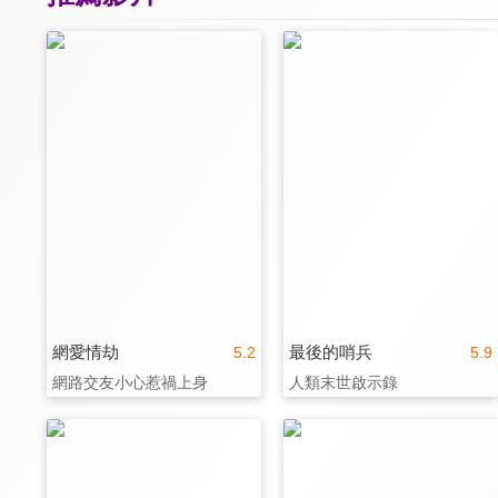
網愛情劫
最後的哨兵
5.2
5.9
網路交友小心惹禍上身
人類末世啟示錄