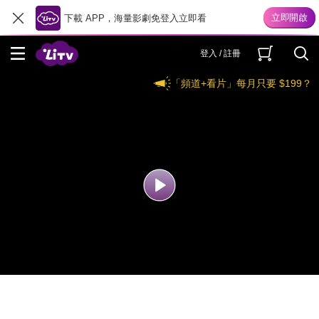
下載 APP，海量影劇免登入立即看
登入 / 註冊
「頻道+看片」每月只要 $199？