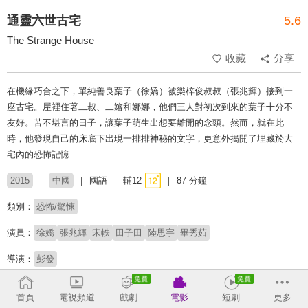
通靈六世古宅
5.6
The Strange House
收藏
分享
在機緣巧合之下，單純善良葉子（徐嬌）被樂梓俊叔叔（張兆輝）接到一
座古宅。屋裡住著二叔、二嬸和娜娜，他們三人對初次到來的葉子十分不
友好。苦不堪言的日子，讓葉子萌生出想要離開的念頭。然而，就在此
時，他發現自己的床底下出現一排排神秘的文字，更意外揭開了埋藏於大
宅內的恐怖記憶…
2015
中國
國語
輔12
87 分鐘
類別：
恐怖/驚悚
演員：
徐嬌
張兆輝
宋軼
田子田
陸思宇
畢秀茹
導演：
彭發
收回
首頁
電視頻道
戲劇
電影
短劇
更多