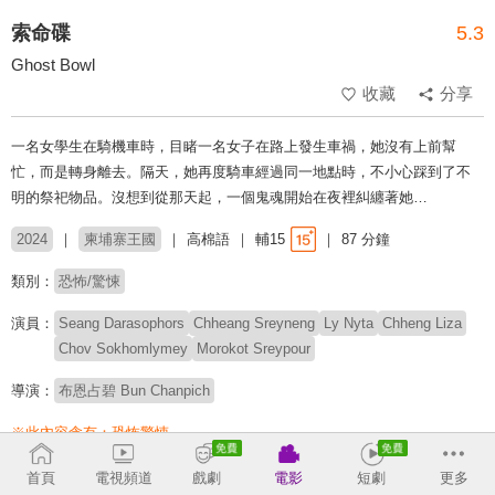
索命碟
5.3
Ghost Bowl
收藏
分享
一名女學生在騎機車時，目睹一名女子在路上發生車禍，她沒有上前幫
忙，而是轉身離去。隔天，她再度騎車經過同一地點時，不小心踩到了不
明的祭祀物品。沒想到從那天起，一個鬼魂開始在夜裡糾纏著她…
2024
柬埔寨王國
高棉語
輔15
87 分鐘
類別：
恐怖/驚悚
演員：
Seang Darasophors
Chheang Sreyneng
Ly Nyta
Chheng Liza
Chov Sokhomlymey
Morokot Sreypour
導演：
布恩占碧 Bun Chanpich
※此內容含有：
恐怖驚悚
# 靈異
# 巫術
# 東南亞恐怖片
首頁
電視頻道
戲劇
電影
短劇
更多