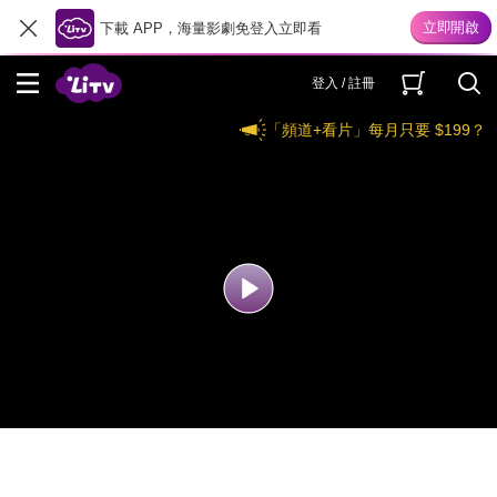
下載 APP，海量影劇免登入立即看
登入 / 註冊
「頻道+看片」每月只要 $199？