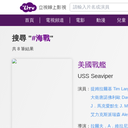
首頁
電視頻道
電影
動漫
兒童
搜尋 "
#海戰
"
共 8 筆結果
美國戰艦
USS Seaviper
演員：
提姆拉爾基 Tim Lar
大衛唐諾佛利歐 David 
J．馬克愛默生 J. Ma
艾力克斯派瑞森 Alex P
導演：
拉爾夫．A．維拉尼 Ralp