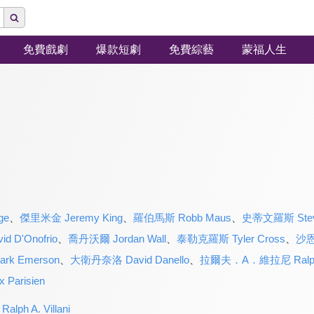
免費戲劇
爆款短劇
免費綜藝
蒙福人生
ge
、
傑里米金 Jeremy King
、
羅伯馬斯 Robb Maus
、
史蒂文羅斯 Stev
D'Onofrio
、
喬丹沃爾 Jordan Wall
、
泰勒克羅斯 Tyler Cross
、
沙恩
rk Emerson
、
大衛丹奈洛 David Danello
、
拉爾夫．A．維拉尼 Ralph A.
arisien
h A. Villani