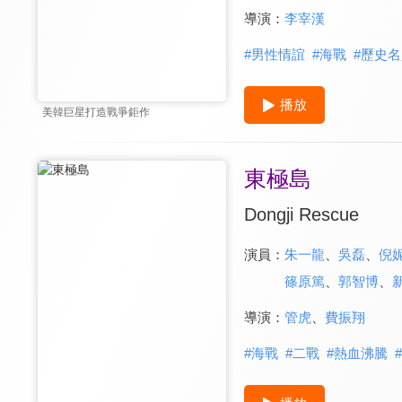
導演：
李宰漢
#
男性情誼
#
海戰
#
歷史名
播放
美韓巨星打造戰爭鉅作
東極島
Dongji Rescue
演員：
朱一龍
、
吳磊
、
倪
篠原篤
、
郭智博
、
導演：
管虎
、
費振翔
#
海戰
#
二戰
#
熱血沸騰
#