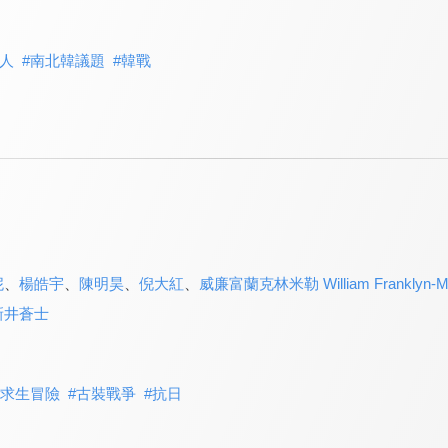
人
#
南北韓議題
#
韓戰
妮
、
楊皓宇
、
陳明昊
、
倪大紅
、
威廉富蘭克林米勒 William Franklyn-Mil
新井蒼士
求生冒險
#
古裝戰爭
#
抗日