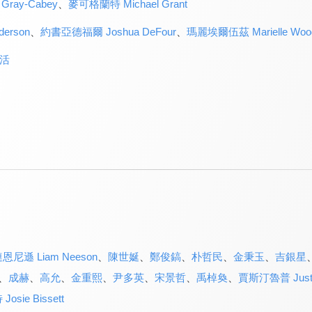
ray-Cabey
、
麥可格蘭特 Michael Grant
erson
、
約書亞德福爾 Joshua DeFour
、
瑪麗埃爾伍茲 Marielle Woo
活
恩尼遜 Liam Neeson
、
陳世娫
、
鄭俊鎬
、
朴哲民
、
金秉玉
、
吉銀星
、
成赫
、
高允
、
金重熙
、
尹多英
、
宋景哲
、
禹棹奐
、
賈斯汀魯普 Justi
sie Bissett