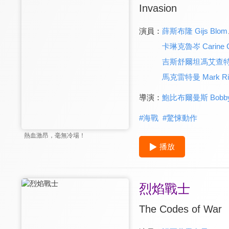
Invasion
演員：
薛斯布隆 Gijs Blom
卡琳克魯岑 Carine C
吉斯舒爾坦馮艾查特 Gijs
馬克雷特曼 Mark Ri
導演：
鮑比布爾曼斯 Bobby 
#
海戰
#
驚悚動作
熱血激昂，毫無冷場！
播放
烈焰戰士
The Codes of War