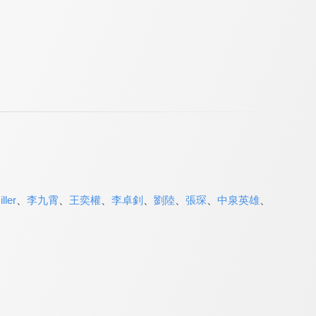
ler
、
李九霄
、
王奕權
、
李卓釗
、
劉陸
、
張琛
、
中泉英雄
、