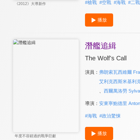
#
槍戰
#
空戰
#
海戰
#
二戰
《2012》大導新作
播放
潛艦追緝
The Wolf's Call
演員：
弗朗索瓦西維爾 Franço
艾利克西斯米基利克 Ale
、
西爾萬洛勞 Sylvain
導演：
安東寧鮑德里 Antonin
#
海戰
#
政治驚悚
播放
年度不容錯過的戰爭巨獻