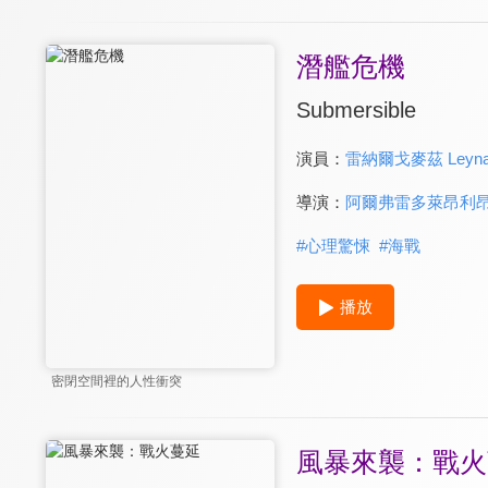
潛艦危機
Submersible
演員：
雷納爾戈麥茲 Leyna
導演：
阿爾弗雷多萊昂利昂 Alf
#
心理驚悚
#
海戰
播放
密閉空間裡的人性衝突
風暴來襲：戰火