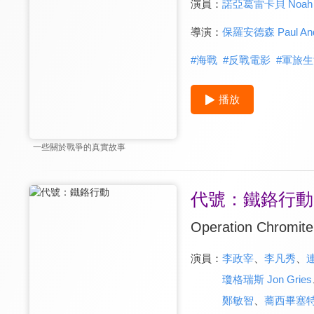
演員：
諾亞葛雷卡貝 Noah G
導演：
保羅安德森 Paul And
#
海戰
#
反戰電影
#
軍旅生
播放
一些關於戰爭的真實故事
代號：鐵鉻行動
Operation Chromite
演員：
李政宰
、
李凡秀
、
連
瓊格瑞斯 Jon Gries
鄭敏智
、
蕎西畢塞特 Jo