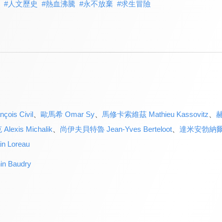
#
人文歷史
#
熱血沸騰
#
永不放棄
#
求生冒險
is Civil
、
歐馬希 Omar Sy
、
馬修卡索維茲 Mathieu Kassovitz
、
赫
xis Michalik
、
尚伊夫貝特魯 Jean-Yves Berteloot
、
達米安勃納爾 D
 Loreau
 Baudry