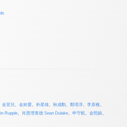
ds
、
金宣兒
、
金姈愛
、
朴星雄
、
秋成勳
、
鄭璟淳
、
李原種
、
n Rupple
、
肖恩理查德 Sean Dulake
、
申守航
、
金熙鎮
、