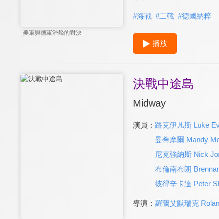
#
海戰
#
二戰
#
德國納粹
美軍與德軍潛艦的對決
播放
決戰中途島
Midway
演員：
路克伊凡斯 Luke Ev
曼蒂摩爾 Mandy Mo
尼克強納斯 Nick Jo
布倫南布朗 Brennan
彼得辛卡達 Peter Sh
導演：
羅蘭艾默瑞克 Roland