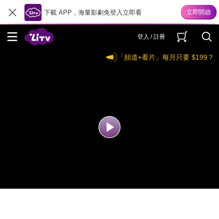
下載 APP，海量影劇免登入立即看
登入 / 註冊
「頻道+看片」每月只要 $199？