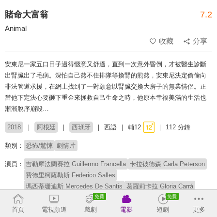
賭命大富翁
7.2
Animal
收藏
分享
安東尼一家五口日子過得愜意又舒適，直到一次意外昏倒，才被醫生診斷
出腎臟出了毛病。深怕自己熬不住排隊等換腎的煎熬，安東尼決定偷偷向
非法管道求援，在網上找到了一對願意以腎臟交換大房子的無業情侶。正
當他下定決心要砸下重金來拯救自己生命之時，他原本幸福美滿的生活也
漸漸脫序崩毀…
2018
阿根廷
西班牙
西語
輔12
112 分鐘
類別：
恐怖/驚悚
劇情片
演員：
吉勒摩法蘭賽拉 Guillermo Francella
卡拉彼德森 Carla Peterson
費德里柯薩勒斯 Federico Salles
瑪西蒂珊迪斯 Mercedes De Santis
葛羅莉卡拉 Gloria Carrá
馬塞洛蘇比奧托 Marcelo Subiotto
瑪約奇卡 Majo Chicar
華金弗拉米尼 Joaquín Flammini
阿里爾斯塔爾塔里 Ariel Staltari
首頁
電視頻道
戲劇
電影
短劇
更多