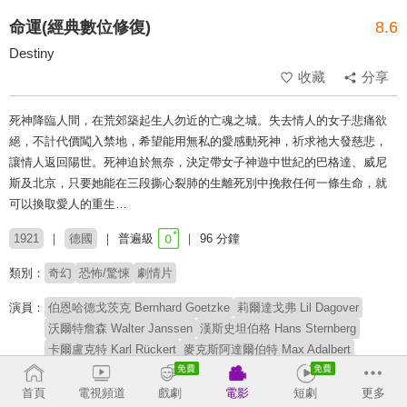
命運(經典數位修復)
8.6
Destiny
收藏
分享
死神降臨人間，在荒郊築起生人勿近的亡魂之城。失去情人的女子悲痛欲
絕，不計代價闖入禁地，希望能用無私的愛感動死神，祈求祂大發慈悲，
讓情人返回陽世。死神迫於無奈，決定帶女子神遊中世紀的巴格達、威尼
斯及北京，只要她能在三段撕心裂肺的生離死別中挽救任何一條生命，就
可以換取愛人的重生…
1921
德國
普遍級
96 分鐘
類別：
奇幻
恐怖/驚悚
劇情片
演員：
伯恩哈德戈茨克 Bernhard Goetzke
莉爾達戈弗 Lil Dagover
沃爾特詹森 Walter Janssen
漢斯史坦伯格 Hans Sternberg
卡爾盧克特 Karl Rückert
麥克斯阿達爾伯特 Max Adalbert
威廉迪格曼 Wilhelm Diegelmann
喬治約翰 Georg John
葛蕾特貝吉爾 Grete Berger
首頁
電視頻道
戲劇
電影
短劇
更多