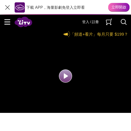
下載 APP，海量影劇免登入立即看
登入 / 註冊
「頻道+看片」每月只要 $199？