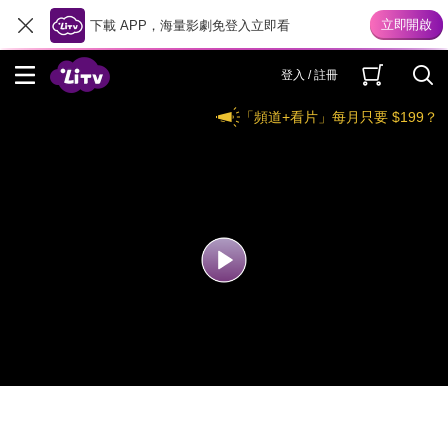
下載 APP，海量影劇免登入立即看
登入 / 註冊
「頻道+看片」每月只要 $199？