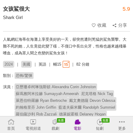
女孩鯊很大
5.9
Shark Girl
收藏
分享
人氣網紅海蒂在海灘上享受美好的一天，卻突然遭到兇猛的鯊魚襲擊。大
難不死的她，人生竟從此變了樣，不僅口中長出尖牙，性格也越來越殘暴
嗜血，成為眾人聞之色變的鯊魚女孩！
2024
美國
英語
輔15
82 分鐘
類別：
恐怖/驚悚
演員：
亞歷珊卓柯琳強斯頓 Alexandra Corin Johnston
蘇瑪雅阿米拉赫 Sumayyah Ameerah
尼克塔格 Nick Tag
萊恩伯特羅赫 Ryan Bertroche
戴文奧德薩 Devon Odessa
約翰格里芬 John Griffin
藍道夫蘇米爾 Randolph Summiel
羅伯薩沙利 Rob Zazzali
德萊妮霍根 Delaney Hogan
史考特康納斯 Scott Connors
派翠克路易斯 Patrick Luwis
首頁
電視頻道
戲劇
電影
短劇
更多
導演：
賈斯汀希爾頓 Justin Shilton
羅伯薩沙利 Rob Zazzali