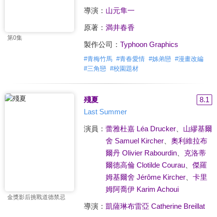
導演：
山元隼一
原著：
満井春香
第0集
製作公司：
Typhoon Graphics
#
青梅竹馬
#
青春愛情
#
姊弟戀
#
漫畫改編
#
三角戀
#
校園題材
殘夏
8.1
Last Summer
演員：
蕾雅杜嘉 Léa Drucker
、
山繆基爾
舍 Samuel Kircher
、
奧利維拉布
爾丹 Olivier Rabourdin
、
克洛蒂
爾德高倫 Clotilde Courau
、
傑羅
姆基爾舍 Jérôme Kircher
、
卡里
姆阿喬伊 Karim Achoui
金獎影后挑戰道德禁忌
導演：
凱薩琳布雷亞 Catherine Breillat