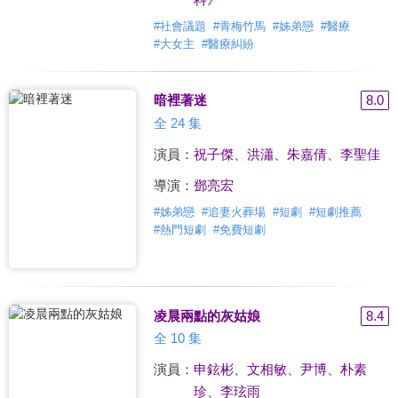
#
社會議題
#
青梅竹馬
#
姊弟戀
#
醫療
#
大女主
#
醫療糾紛
暗裡著迷
8.0
全 24 集
演員：
祝子傑
、
洪瀟
、
朱嘉倩
、
李聖佳
導演：
鄧亮宏
#
姊弟戀
#
追妻火葬場
#
短劇
#
短劇推薦
#
熱門短劇
#
免費短劇
凌晨兩點的灰姑娘
8.4
全 10 集
演員：
申鉉彬
、
文相敏
、
尹博
、
朴素
珍
、
李玹雨