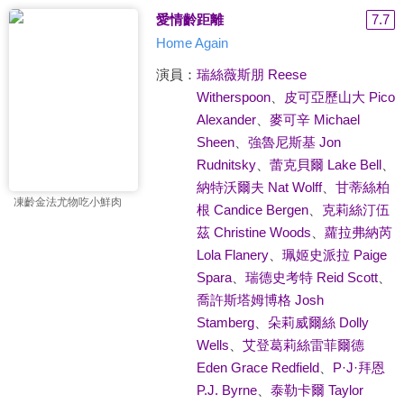
愛情齡距離
7.7
Home Again
演員：
瑞絲薇斯朋 Reese
Witherspoon
、
皮可亞歷山大 Pico
Alexander
、
麥可辛 Michael
Sheen
、
強魯尼斯基 Jon
Rudnitsky
、
蕾克貝爾 Lake Bell
、
納特沃爾夫 Nat Wolff
、
甘蒂絲柏
凍齡金法尤物吃小鮮肉
根 Candice Bergen
、
克莉絲汀伍
茲 Christine Woods
、
蘿拉弗納芮
Lola Flanery
、
珮姬史派拉 Paige
Spara
、
瑞德史考特 Reid Scott
、
喬許斯塔姆博格 Josh
Stamberg
、
朵莉威爾絲 Dolly
Wells
、
艾登葛莉絲雷菲爾德
Eden Grace Redfield
、
P·J·拜恩
P.J. Byrne
、
泰勒卡爾 Taylor