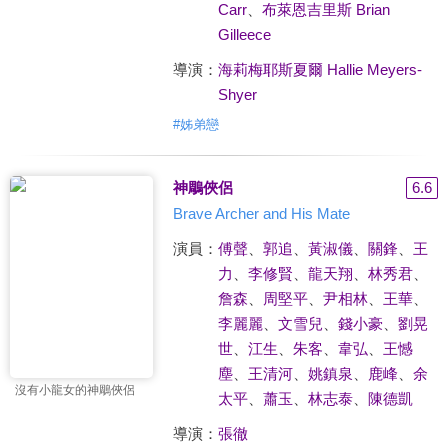
Carr
、
布萊恩吉里斯 Brian
Gilleece
導演：
海莉梅耶斯夏爾 Hallie Meyers-
Shyer
#
姊弟戀
神鵰俠侶
6.6
Brave Archer and His Mate
演員：
傅聲
、
郭追
、
黃淑儀
、
關鋒
、
王
力
、
李修賢
、
龍天翔
、
林秀君
、
詹森
、
周堅平
、
尹相林
、
王華
、
李麗麗
、
文雪兒
、
錢小豪
、
劉晃
世
、
江生
、
朱客
、
韋弘
、
王憾
塵
、
王清河
、
姚鎮泉
、
鹿峰
、
余
沒有小龍女的神鵰俠侶
太平
、
蕭玉
、
林志泰
、
陳德凱
導演：
張徹