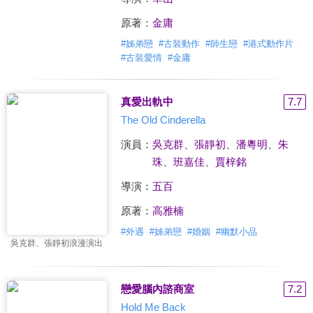
原著：
金庸
#
姊弟戀
#
古裝動作
#
師生戀
#
港式動作片
#
古裝愛情
#
金庸
真愛出軌中
7.7
The Old Cinderella
演員：
吳克群
、
張靜初
、
潘粵明
、
朱
珠
、
班嘉佳
、
賈梓銘
導演：
五百
原著：
高雅楠
#
外遇
#
姊弟戀
#
婚姻
#
幽默小品
吳克群、張靜初浪漫演出
戀愛腦內諮商室
7.2
Hold Me Back