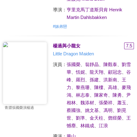
導演：
亨里克馬丁道斯貝肯 Henrik
Martin Dahlsbakken
#
姊弟戀
楊過與小龍女
7.5
Little Dragon Maiden
演員：
張國榮
、
翁靜晶
、
陳觀泰
、
劉雪
華
、
恬妮
、
龍天翔
、
顧冠忠
、
谷
峰
、
羅烈
、
孫建
、
洪新南
、
王
力
、
黎燕珊
、
陳樓
、
高雄
、
麥飛
鴻
、
林志泰
、
陳家奇
、
陳勇
、
尹
相林
、
魏添材
、
張榮祥
、
蕭玉
、
青澀張國榮演楊過
蔡國強
、
姚文基
、
馮明
、
劉晃
世
、
劉準
、
金天柱
、
鄧煜榮
、
王
憾塵
、
林鐵成
、
江浪
導演：
華山