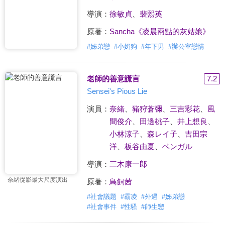
導演：
徐敏貞
、
裴熙英
原著：
Sancha《凌晨兩點的灰姑娘》
#
姊弟戀
#
小奶狗
#
年下男
#
辦公室戀情
老師的善意謊言
7.2
Sensei's Pious Lie
演員：
奈緒
、
豬狩蒼彌
、
三吉彩花
、
風
間俊介
、
田邊桃子
、
井上想良
、
小林涼子
、
森レイ子
、
吉田宗
洋
、
板谷由夏
、
ベンガル
導演：
三木康一郎
奈緒從影最大尺度演出
原著：
鳥飼茜
#
社會議題
#
霸凌
#
外遇
#
姊弟戀
#
社會事件
#
性騷
#
師生戀