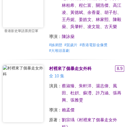
林柏希
、
程仁富
、
關浩傑
、
高江
凌
、
黃德斌
、
余香凝
、
胡子彤
、
王丹妮
、
姜皓文
、
林家熙
、
陳毅
燊
、
吳肇軒
、
凌文龍
、
古天樂
香港影史華語票房亞軍
導演：
陳詠燊
#
姊弟戀
#
賀歲片
#
香港電影金像獎
#
大堆頭喜劇
村裡來了個暴走女外科
8.9
全 10 集
演員：
蔡淑臻
、
朱軒洋
、
湯志偉
、
風
田
、
杜姸
、
蘇瀅
、
許乃涵
、
張再
興
、
張雅雯
導演：
賴孟傑
原著：
劉宗瑀《村裡來了個暴走女外
科》