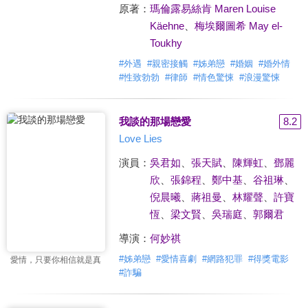
原著：
瑪倫露易絲肯 Maren Louise
Käehne
、
梅埃爾圖希 May el-
Toukhy
#
外遇
#
親密接觸
#
姊弟戀
#
婚姻
#
婚外情
#
性致勃勃
#
律師
#
情色驚悚
#
浪漫驚悚
我談的那場戀愛
8.2
Love Lies
演員：
吳君如
、
張天賦
、
陳輝虹
、
鄧麗
欣
、
張錦程
、
鄭中基
、
谷祖琳
、
倪晨曦
、
蔣祖曼
、
林耀聲
、
許寶
恆
、
梁文賢
、
吳瑞庭
、
郭爾君
導演：
何妙祺
#
姊弟戀
#
愛情喜劇
#
網路犯罪
#
得獎電影
愛情，只要你相信就是真
#
詐騙