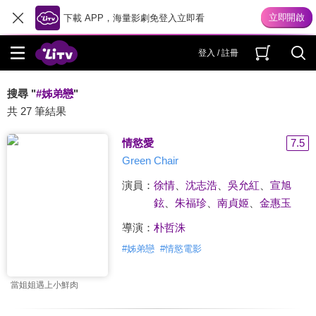
下載 APP，海量影劇免登入立即看
登入 / 註冊
搜尋 "
#姊弟戀
"
共 27 筆結果
情慾愛
7.5
Green Chair
演員：
徐情
、
沈志浩
、
吳允紅
、
宣旭
鉉
、
朱福珍
、
南貞姬
、
金惠玉
導演：
朴哲洙
#
姊弟戀
#
情慾電影
當姐姐遇上小鮮肉