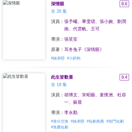
深情眼
8.6
全 26 集
演員：
張予曦
、
畢雯珺
、
張小婉
、
劉潤
南
、
代雲帆
、
王可
導演：
張笑安
原著：
耳冬兔子《深情眼》
#
姊弟戀
#
小奶狗
此生皆歡喜
8.4
全 18 集
演員：
胡博文
、
宋昭藝
、
童懷洲
、
杜容
一
、
蘇晨
導演：
李永勤
#
身分交換
#
姊弟戀
#
短劇推薦
#
熱門短劇
#
免費短劇