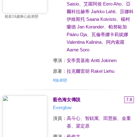
Saisio
、
艾羅阿侯 Eero Aho
、
亞
爾科拉赫蒂 Jarkko Lahti
、
莎娜科
相差19歲揪心姐弟戀
伊維斯托 Saana Koivisto
、
楊柯
蘭德 Jan Korander
、
帕努歐加
Pääru Oja
、
瓦倫蒂娜卡莉妮娜
Valentina Kalinina
、
阿內索羅
Aarne Soro
導演：
安帝賈基南 Antti Jokinen
原著：
拉克爾雷胡 Rakel Liehu
#
姊弟戀
藍色海女傳說
7.8
Everglow
演員：
高斗心
、
智鉉寓
、
田慧振
、
金重
基
、
梁定原
導演：
蘇俊文