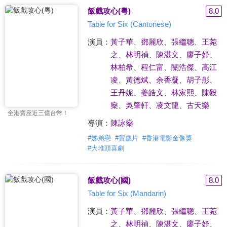
飯戲攻心(粵)
8.0
Table for Six (Cantonese)
演員：
黃子華
、
鄧麗欣
、
張繼聰
、
王菀
之
、
林明禎
、
陳湛文
、
廖子妤
、
林柏希
、
程仁富
、
關浩傑
、
高江
凌
、
黃德斌
、
余香凝
、
胡子彤
、
王丹妮
、
姜皓文
、
林家熙
、
陳毅
燊
、
吳肇軒
、
凌文龍
、
古天樂
全港賣座近三億台幣！
導演：
陳詠燊
#
姊弟戀
#
賀歲片
#
香港電影金像獎
#
大堆頭喜劇
飯戲攻心(國)
8.0
Table for Six (Mandarin)
演員：
黃子華
、
鄧麗欣
、
張繼聰
、
王菀
之
、
林明禎
、
陳湛文
、
廖子妤
、