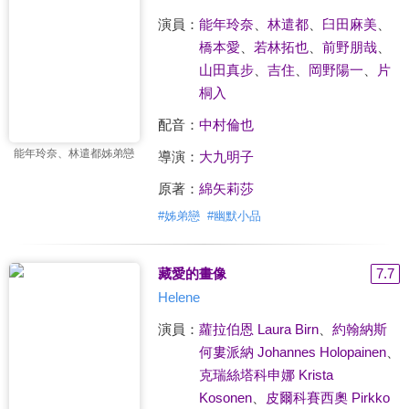
演員：
能年玲奈
、
林遣都
、
臼田麻美
、
橋本愛
、
若林拓也
、
前野朋哉
、
山田真步
、
吉住
、
岡野陽一
、
片
桐入
配音：
中村倫也
能年玲奈、林遣都姊弟戀
導演：
大九明子
原著：
綿矢莉莎
#
姊弟戀
#
幽默小品
藏愛的畫像
7.7
Helene
演員：
蘿拉伯恩 Laura Birn
、
約翰納斯
何婁派納 Johannes Holopainen
、
克瑞絲塔科申娜 Krista
Kosonen
、
皮爾科賽西奧 Pirkko