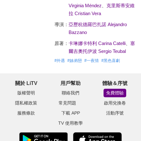
Virginia Méndez
、
克里斯蒂安維
拉 Cristian Vera
導演：
亞歷杭德羅巴扎諾 Alejandro
Bazzano
原著：
卡琳娜卡特利 Carina Catelli
、
塞
爾吉奧托伊波 Sergio Teubal
#
外遇
#
姊弟戀
#
一夜情
#
黑色喜劇
關於 LiTV
用戶幫助
體驗＆序號
版權聲明
聯絡我們
免費體驗
隱私權政策
常見問題
啟用兌換卷
服務條款
下載 APP
活動序號
TV 使用教學