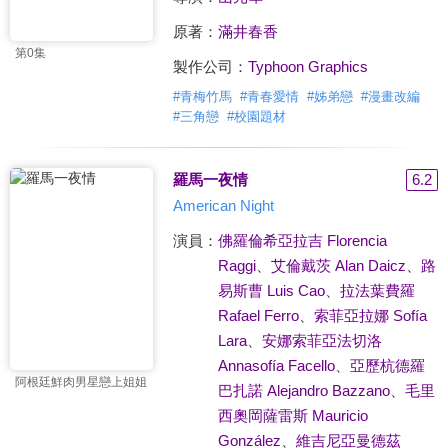
原著：
滿井春香
第0集
製作公司：
Typhoon Graphics
#
青梅竹馬
#
青春愛情
#
姊弟戀
#
漫畫改編
#
三角戀
#
校園題材
羅馬一夜情
6.2
American Night
演員：
佛羅倫希亞拉吉 Florencia
Raggi
、
艾倫戴茨 Alan Daicz
、
路
易斯曹 Luis Cao
、
拉法葉費羅
Rafael Ferro
、
索菲亞拉娜 Sofía
Lara
、
安娜索菲亞法切洛
Annasofía Facello
、
亞歷杭德羅
阿根廷鮮肉男星戀上姐姐
巴扎諾 Alejandro Bazzano
、
毛里
西奧岡薩雷斯 Mauricio
González
、
維吉尼亞曼德茲