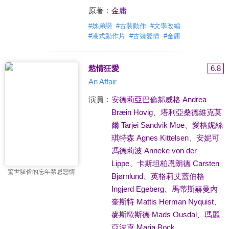
原著：
金庸
#
姊弟戀
#
古裝動作
#
文學改編
#
港式動作片
#
古裝愛情
#
金庸
慾情狂愛
6.8
An Affair
演員：
安德莉亞巴倫郝威格 Andrea
Bræin Hovig
、
塔利亞桑德維克莫
爾 Tarjei Sandvik Moe
、
愛格妮絲
琪特森 Agnes Kittelsen
、
安妮可
馮德莉波 Anneke von der
Lippe
、
卡斯坦柏恩朗德 Carsten
驚世駭俗的忘年禁忌戀情
Bjørnlund
、
英格莉艾蓋伯格
Ingjerd Egeberg
、
馬蒂斯赫曼內
奎斯特 Mattis Herman Nyquist
、
麥斯歐斯德 Mads Ousdal
、
瑪麗
亞波克 Maria Bock