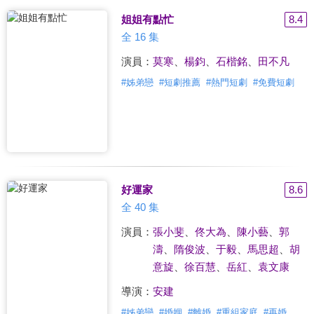
姐姐有點忙
8.4
全 16 集
演員：
莫寒
、
楊鈞
、
石楷銘
、
田不凡
#
姊弟戀
#
短劇推薦
#
熱門短劇
#
免費短劇
好運家
8.6
全 40 集
演員：
張小斐
、
佟大為
、
陳小藝
、
郭
濤
、
隋俊波
、
于毅
、
馬思超
、
胡
意旋
、
徐百慧
、
岳紅
、
袁文康
導演：
安建
#
姊弟戀
#
婚姻
#
離婚
#
重組家庭
#
再婚