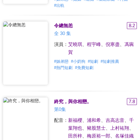
#
出軌
令總無恙
8.2
全 30 集
演員：
艾曉琪
、
程宇峰
、
倪寒盡
、
馮琬
賀
#
姊弟戀
#
小奶狗
#
短劇
#
短劇推薦
#
熱門短劇
#
免費短劇
終究，與你相戀。
7.8
第0集
配音：
新福櫻
、
浦和希
、
吉高志音
、
千
葉翔也
、
豬股慧士
、
上村祐翔
、
田所梓
、
梅原裕一郎
、
名塚佳織