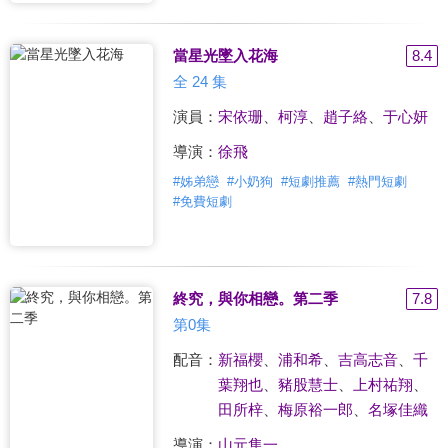
當星光墜入花海
8.4
全 24 集
演員：
宋依珊
、
柯淳
、
趙子絡
、
于心妍
導演：
徐飛
#
姊弟戀
#
小奶狗
#
短劇推薦
#
熱門短劇
#
免費短劇
終究，與你相戀。第二季
7.8
第0集
配音：
新福櫻
、
浦和希
、
吉高志音
、
千
葉翔也
、
豬股慧士
、
上村祐翔
、
田所梓
、
梅原裕一郎
、
名塚佳織
導演：
山元隼一