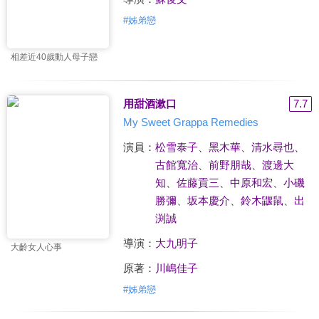
#
姊弟戀
相差近40歲動人母子戀
用甜酒漱口
7.7
My Sweet Grappa Remedies
演員：
松雪泰子
、
黑木華
、
清水尋也
、
古館寬治
、
前野朋哉
、
渡邊大
知
、
佐藤貢三
、
中原和宏
、
小磯
勝彌
、
坂本慶介
、
鈴木鼴鼠
、
出
渕誠
導演：
大九明子
大齡女人心事
原著：
川嶋佳子
#
姊弟戀