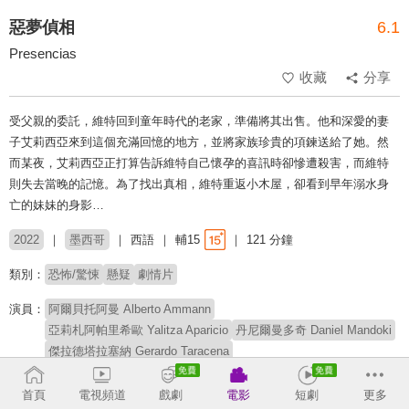
惡夢偵相
6.1
Presencias
收藏
分享
受父親的委託，維特回到童年時代的老家，準備將其出售。他和深愛的妻
子艾莉西亞來到這個充滿回憶的地方，並將家族珍貴的項鍊送給了她。然
而某夜，艾莉西亞正打算告訴維特自己懷孕的喜訊時卻慘遭殺害，而維特
則失去當晚的記憶。為了找出真相，維特重返小木屋，卻看到早年溺水身
亡的妹妹的身影…
2022
墨西哥
西語
輔15
121 分鐘
類別：
恐怖/驚悚
懸疑
劇情片
演員：
阿爾貝托阿曼 Alberto Ammann
亞莉札阿帕里希歐 Yalitza Aparicio
丹尼爾曼多奇 Daniel Mandoki
傑拉德塔拉塞納 Gerardo Taracena
費明馬丁尼茲 Fermín Martínez
安潔莉娜普萊茲 Angelina Peláez
安德烈亞桑蒂瓦涅斯 Andrea Santibañez
首頁
電視頻道
戲劇
電影
短劇
更多