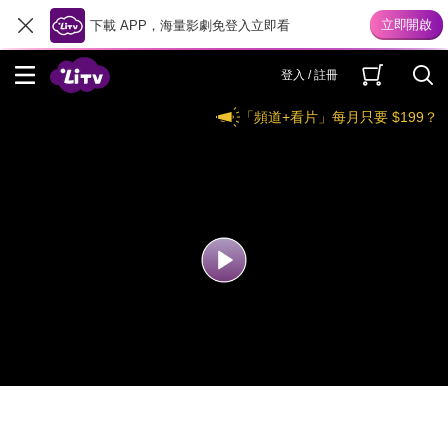
下載 APP，海量影劇免登入立即看
登入 / 註冊
「頻道+看片」每月只要 $199？