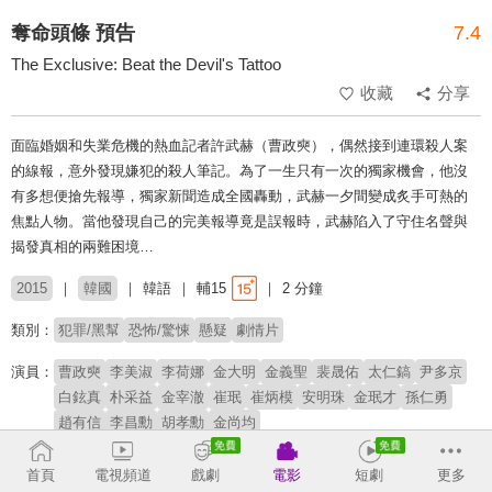
奪命頭條 預告
7.4
The Exclusive: Beat the Devil's Tattoo
收藏
分享
面臨婚姻和失業危機的熱血記者許武赫（曹政奭），偶然接到連環殺人案
的線報，意外發現嫌犯的殺人筆記。為了一生只有一次的獨家機會，他沒
有多想便搶先報導，獨家新聞造成全國轟動，武赫一夕間變成炙手可熱的
焦點人物。當他發現自己的完美報導竟是誤報時，武赫陷入了守住名聲與
揭發真相的兩難困境…
2015
韓國
韓語
輔15
2 分鐘
類別：
犯罪/黑幫
恐怖/驚悚
懸疑
劇情片
演員：
曹政奭
李美淑
李荷娜
金大明
金義聖
裴晟佑
太仁鎬
尹多京
白鉉真
朴采益
金宰澈
崔珉
崔炳模
安明珠
金珉才
孫仁勇
趙有信
李昌勳
胡孝勳
金尚均
導演：
魯德
首頁
電視頻道
戲劇
電影
短劇
更多