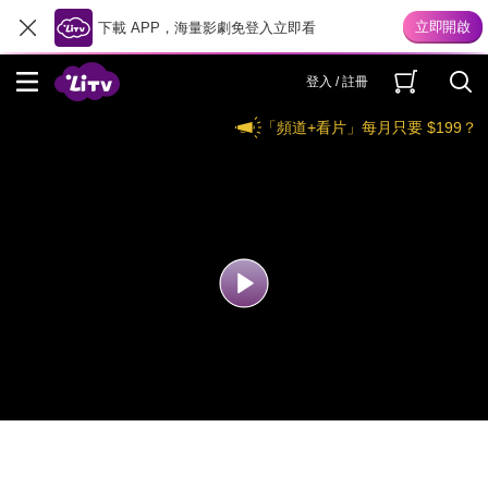
下載 APP，海量影劇免登入立即看
登入 / 註冊
「頻道+看片」每月只要 $199？