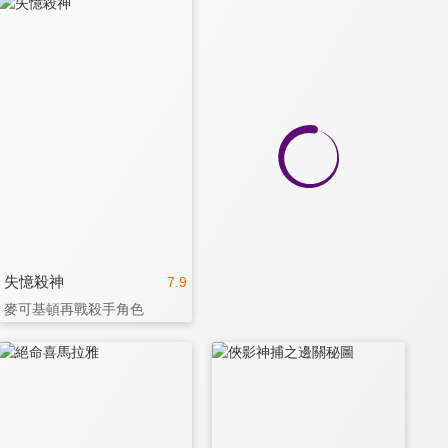
失憶殺神
7.9
麥可基頓再戰殺手角色