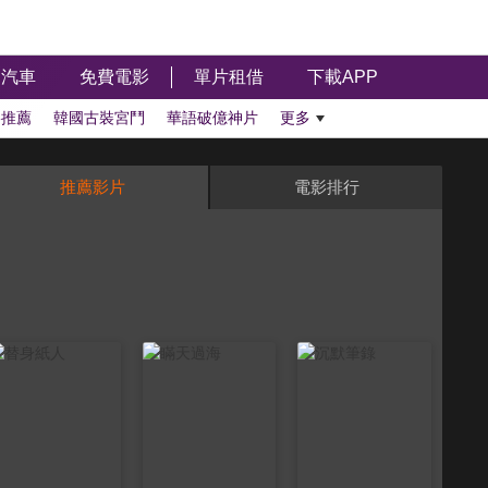
汽車
免費電影
單片租借
下載APP
影推薦
韓國古裝宮鬥
華語破億神片
更多
推薦影片
電影排行