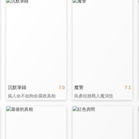
沉默筆錄
魔警
7.0
7.1
揭人命不如狗命腐敗真相
吳彥祖挑戰入魔演技