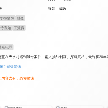
發音：
國語
級
恐怖/驚悚
懸疑
侍宣如
王雙寶
懸疑犯罪
老薑在天水村遇到離奇案件，兩人抽絲剝繭、探尋真相，最終將20年
恐怖
# 懸疑驚悚
此內容含有：
恐怖驚悚