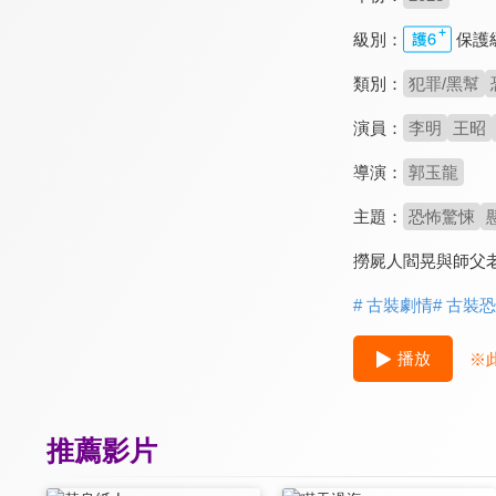
級別：
保護
類別：
犯罪/黑幫
演員：
李明
王昭
導演：
郭玉龍
主題：
恐怖驚悚
撈屍人閻晃與師父
# 古裝劇情
# 古裝
播放
※
推薦影片