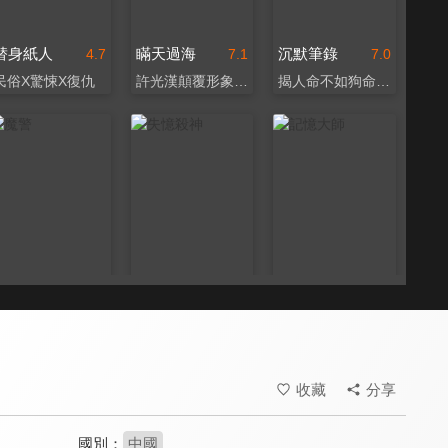
替身紙人
瞞天過海
沉默筆錄
4.7
7.1
7.0
民俗X驚悚X復仇
許光漢顛覆形象演反派
揭人命不如狗命腐敗真相
魔警
失憶殺神
記憶大師
7.1
7.9
7.4
吳彥祖挑戰入魔演技
麥可基頓再戰殺手角色
必看懸疑燒腦神作！
收藏
分享
國別：
中國