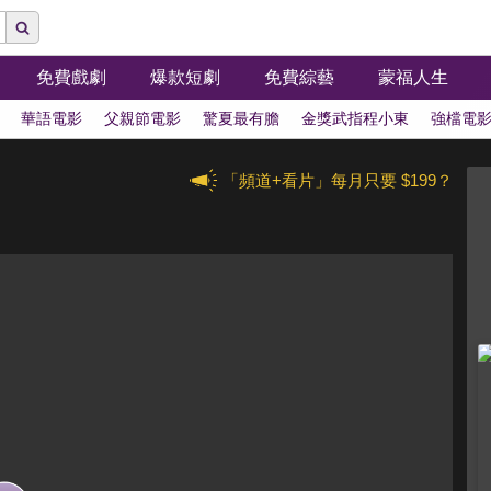
免費戲劇
爆款短劇
免費綜藝
蒙福人生
華語電影
父親節電影
驚夏最有膽
金獎武指程小東
強檔電
「頻道+看片」每月只要 $199？