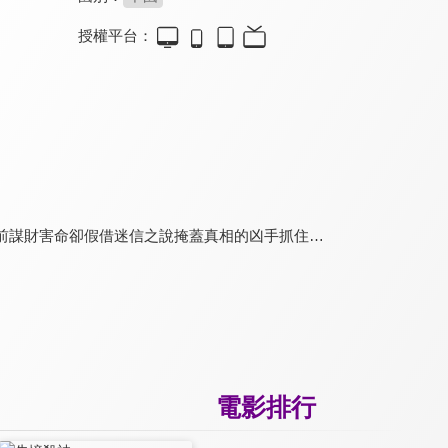
授權平台：
記憶大師 預告
最後的真相
紅色房間
7.4
7.1
8.0
必看懸疑燒腦神作！
黃曉明化身律師庭審交鋒
極度不安！驚悚話題之作
前謀財害命卻假借迷信之說掩蓋真相的凶手抓住…
絕命喜馬拉雅
俠影神捕之邊關秘圖
怪物樵夫
6.6
5.4
6.9
尼泊爾最具野心驚悚之作
女捕頭聯手混混智奪秘圖
龜梨和也化身變態律師
電影排行