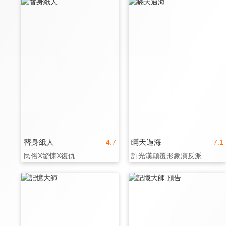
替身紙人
瞞天過海
4.7
7.1
民俗X驚悚X復仇
許光漢顛覆形象演反派