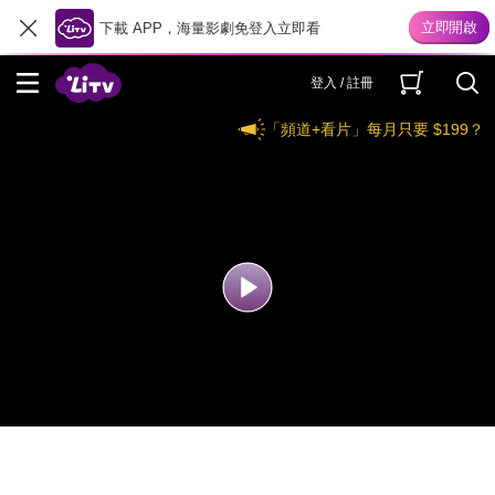
下載 APP，海量影劇免登入立即看
登入 / 註冊
「頻道+看片」每月只要 $199？