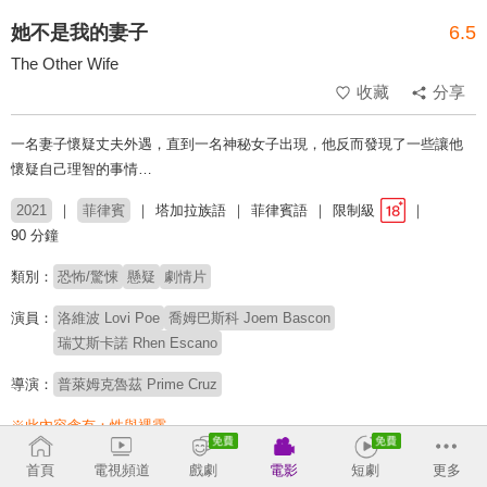
她不是我的妻子
6.5
The Other Wife
收藏
分享
一名妻子懷疑丈夫外遇，直到一名神秘女子出現，他反而發現了一些讓他
懷疑自己理智的事情…
2021
菲律賓
塔加拉族語
菲律賓語
限制級
90 分鐘
類別：
恐怖/驚悚
懸疑
劇情片
演員：
洛維波 Lovi Poe
喬姆巴斯科 Joem Bascon
瑞艾斯卡諾 Rhen Escano
導演：
普萊姆克魯茲 Prime Cruz
※此內容含有：
性與裸露
# 外遇
# 心理驚悚
# 婚姻
# 情色驚悚
首頁
電視頻道
戲劇
電影
短劇
更多