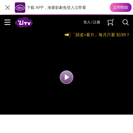
下載 APP，海量影劇免登入立即看
登入 / 註冊
「頻道+看片」每月只要 $199？