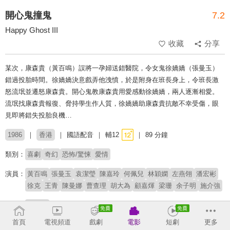
開心鬼撞鬼
7.2
Happy Ghost III
收藏
分享
某次，康森貴（黃百鳴）誤將一孕婦送錯醫院，令女鬼徐嬌嬌（張曼玉）
錯過投胎時間。徐嬌嬌決意戲弄他洩憤，於是附身在班長身上，令班長激
怒流氓並遷怒康森貴。開心鬼教康森貴用愛感動徐嬌嬌，兩人逐漸相愛。
流氓找康森貴報復、脅持學生作人質，徐嬌嬌助康森貴抗敵不幸受傷，眼
見即將錯失投胎良機…
1986
香港
國語配音
輔12
89 分鐘
類別：
喜劇
奇幻
恐怖/驚悚
愛情
演員：
黃百鳴
張曼玉
袁潔瑩
陳嘉玲
何佩兒
林穎嫻
左燕翎
潘宏彬
徐克
王青
陳曼娜
曹查理
胡大為
顧嘉煇
梁珊
余子明
施介強
導演：
杜琪峯
首頁
電視頻道
戲劇
電影
短劇
更多
# 奇幻喜劇