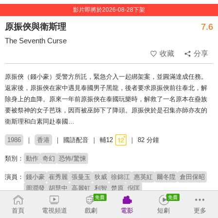
影片即將於2026-08-28下架
原振俠與衛斯理
7.6
The Seventh Curse
收藏
分享
原振俠（錢小豪）受警方所託，緊急介入一起綁架案，並圓滿達成任務。
返家後，原振俠在家中遇見泰國男子黑龍，後者要求原振俠前往泰北，解
除身上的血降。原來一年前原振俠在泰國玩樂時，解救了一名原本在蠱族
要被祭神的女子芭珠，因而被巫師下了降頭。原振俠於是召集亦師亦友的
衛斯理和白素同赴泰國…
1986
香港
國語配音
輔12
82 分鐘
類別：
動作
奇幻
恐怖/驚悚
演員：
錢小豪
崔秀麗
張曼玉
狄威
徐錦江
惠英紅
爾冬陞
倉田保昭
周潤發
胡慧中
高麗虹
利智
楚原
倪匡
導演：
藍乃才
首頁
電視頻道
戲劇
電影
短劇
更多