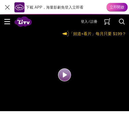
下載 APP，海量影劇免登入立即看
登入 / 註冊
「頻道+看片」每月只要 $199？