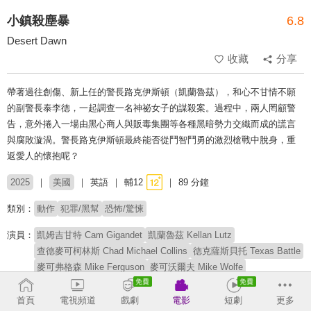
小鎮殺塵暴
6.8
Desert Dawn
收藏
分享
帶著過往創傷、新上任的警長路克伊斯頓（凱蘭魯茲），和心不甘情不願
的副警長泰李德，一起調查一名神祕女子的謀殺案。過程中，兩人罔顧警
告，意外捲入一場由黑心商人與販毒集團等各種黑暗勢力交織而成的謊言
與腐敗漩渦。警長路克伊斯頓最終能否從鬥智鬥勇的激烈槍戰中脫身，重
返愛人的懷抱呢？
2025
美國
英語
輔12
89 分鐘
類別：
動作
犯罪/黑幫
恐怖/驚悚
演員：
凱姆吉甘特 Cam Gigandet
凱蘭魯茲 Kellan Lutz
查德麥可柯林斯 Chad Michael Collins
德克薩斯貝托 Texas Battle
麥可弗格森 Mike Ferguson
麥可沃爾夫 Mike Wolfe
威廉克里斯多福華生 William Christopher Watson
尼科福斯特 Niko Foster
吉列爾莫伊萬 Guillermo Iván
首頁
電視頻道
戲劇
電影
短劇
更多