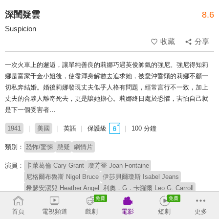
深閨疑雲
8.6
Suspicion
收藏
分享
一次火車上的邂逅，讓單純善良的莉娜巧遇英俊帥氣的強尼。強尼得知莉
娜是富家千金小姐後，使盡渾身解數去追求她，被愛沖昏頭的莉娜不顧一
切私奔結婚。婚後莉娜發現丈夫似乎人格有問題，經常言行不一致，加上
丈夫的合夥人離奇死去，更是讓她擔心。莉娜終日處於恐懼，害怕自己就
是下一個受害者…
1941
美國
英語
保護級
100 分鐘
類別：
恐怖/驚悚
懸疑
劇情片
演員：
卡萊葛倫 Cary Grant
瓊芳登 Joan Fontaine
尼格爾布魯斯 Nigel Bruce
伊莎貝爾瓊斯 Isabel Jeans
希瑟安潔兒 Heather Angel
利奧．G．卡羅爾 Leo G. Carroll
雷金納德雪菲爾 Reginald Sheffield
Auriol Lee
首頁
電視頻道
戲劇
電影
短劇
更多
導演：
亞佛烈德希區考克 Alfred Hitchcock