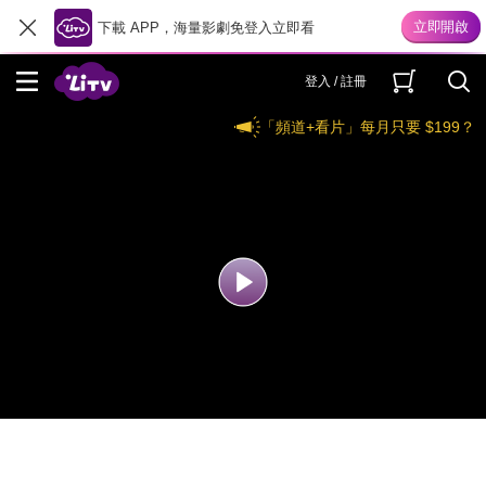
下載 APP，海量影劇免登入立即看
登入 / 註冊
「頻道+看片」每月只要 $199？