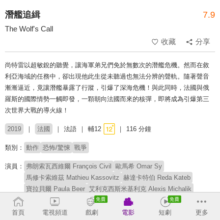
潛艦追緝
7.9
The Wolf's Call
收藏
分享
尚特雷以超敏銳的聽覺，讓海軍弟兄們免於無數次的潛艦危機。然而在敘
利亞海域的任務中，卻出現他此生從未聽過也無法分辨的聲軌。隨著聲音
漸漸逼近，竟讓潛艦暴露了行蹤，引爆了深海危機！與此同時，法國與俄
羅斯的國際情勢一觸即發，一顆朝向法國而來的核彈，即將成為引爆第三
次世界大戰的導火線！
2019
法國
法語
輔12
116 分鐘
類別：
動作
恐怖/驚悚
戰爭
演員：
弗朗索瓦西維爾 François Civil
歐馬希 Omar Sy
馬修卡索維茲 Mathieu Kassovitz
赫達卡特伯 Reda Kateb
寶拉貝爾 Paula Beer
艾利克西斯米基利克 Alexis Michalik
尚伊夫貝特魯 Jean-Yves Berteloot
達米安勃納爾 Damien Bonnard
首頁
電視頻道
戲劇
電影
短劇
更多