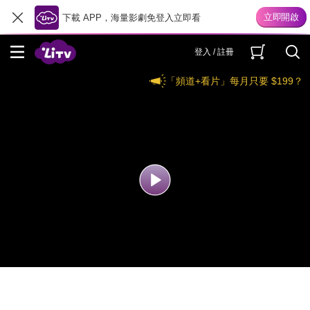
下載 APP，海量影劇免登入立即看
登入 / 註冊
「頻道+看片」每月只要 $199？