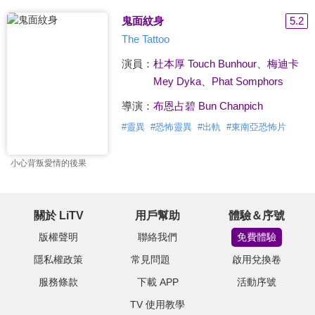
鬼面紋身
5.2
The Tattoo
演員：
杜本厚 Touch Bunhour
、
梅迪卡
Mey Dyka
、
Phat Somphors
導演：
布恩占碧 Bun Chanpich
#
靈異
#
恐怖靈異
#
出軌
#
東南亞恐怖片
小心背叛愛情的後果
關於 LiTV
用戶幫助
體驗＆序號
版權聲明
聯絡我們
免費體驗
隱私權政策
常見問題
啟用兌換卷
服務條款
下載 APP
活動序號
TV 使用教學