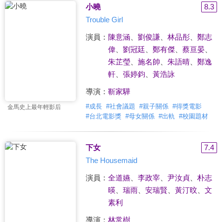
小曉
8.3
Trouble Girl
演員：
陳意涵
、
劉俊謙
、
林品彤
、
鄭志
偉
、
劉冠廷
、
鄭有傑
、
蔡亘晏
、
朱芷瑩
、
施名帥
、
朱語晴
、
鄭逸
軒
、
張婷鈞
、
黃浩詠
導演：
靳家驊
#
成長
#
社會議題
#
親子關係
#
得獎電影
金馬史上最年輕影后
#
台北電影獎
#
母女關係
#
出軌
#
校園題材
下女
7.4
The Housemaid
演員：
全道嬿
、
李政宰
、
尹汝貞
、
朴志
暎
、
瑞雨
、
安瑞賢
、
黃汀旼
、
文
素利
導演：
林常樹