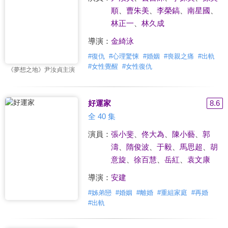
順
、
曹朱美
、
李榮鎬
、
南星國
、
林正一
、
林久成
導演：
金綺泳
#
復仇
#
心理驚悚
#
婚姻
#
喪親之痛
#
出軌
#
女性覺醒
#
女性復仇
《夢想之地》尹汝貞主演
好運家
8.6
全 40 集
演員：
張小斐
、
佟大為
、
陳小藝
、
郭
濤
、
隋俊波
、
于毅
、
馬思超
、
胡
意旋
、
徐百慧
、
岳紅
、
袁文康
導演：
安建
#
姊弟戀
#
婚姻
#
離婚
#
重組家庭
#
再婚
#
出軌