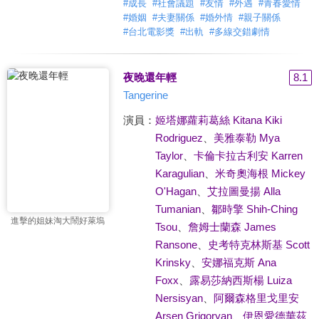
#
成長
#
社會議題
#
友情
#
外遇
#
青春愛情
#
婚姻
#
夫妻關係
#
婚外情
#
親子關係
#
台北電影獎
#
出軌
#
多線交錯劇情
夜晚還年輕
8.1
Tangerine
演員：
姬塔娜蘿莉葛絲 Kitana Kiki
Rodriguez
、
美雅泰勒 Mya
Taylor
、
卡倫卡拉古利安 Karren
Karagulian
、
米奇奧海根 Mickey
O'Hagan
、
艾拉圖曼揚 Alla
Tumanian
、
鄒時擎 Shih-Ching
進擊的姐妹淘大鬧好萊塢
Tsou
、
詹姆士蘭森 James
Ransone
、
史考特克林斯基 Scott
Krinsky
、
安娜福克斯 Ana
Foxx
、
露易莎納西斯楊 Luiza
Nersisyan
、
阿爾森格里戈里安
Arsen Grigoryan
、
伊恩愛德華茲