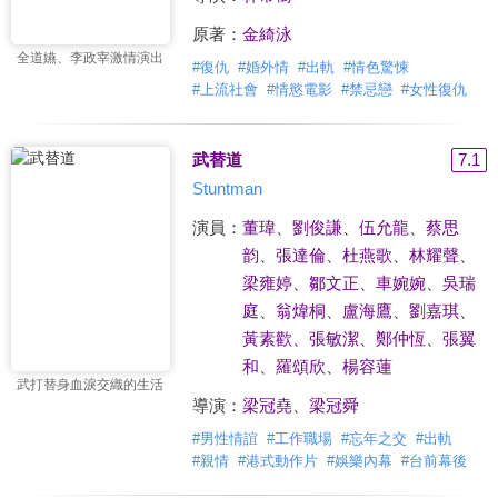
原著：
金綺泳
全道嬿、李政宰激情演出
#
復仇
#
婚外情
#
出軌
#
情色驚悚
#
上流社會
#
情慾電影
#
禁忌戀
#
女性復仇
武替道
7.1
Stuntman
演員：
董瑋
、
劉俊謙
、
伍允龍
、
蔡思
韵
、
張達倫
、
杜燕歌
、
林耀聲
、
梁雍婷
、
鄒文正
、
車婉婉
、
吳瑞
庭
、
翁煒桐
、
盧海鷹
、
劉嘉琪
、
黃素歡
、
張敏潔
、
鄭仲恆
、
張翼
和
、
羅頌欣
、
楊容蓮
武打替身血淚交織的生活
導演：
梁冠堯
、
梁冠舜
#
男性情誼
#
工作職場
#
忘年之交
#
出軌
#
親情
#
港式動作片
#
娛樂內幕
#
台前幕後