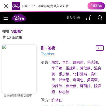
下載 APP，海量影劇免登入立即看
登入 / 註冊
搜尋 "
#出軌
"
共 10 筆結果
甜．祕密
7.2
Together
演員：
隋棠
、
李烈
、
鍾鎮濤
、
馬志翔
、
李千娜
、
巫建和
、
黃劭揚
、
温貞
菱
、
張少懷
、
北村豐晴
、
吳中
天
、
舒米恩
、
唐國忠
、
吳震亞
、
游靜欣
、
吳金俊
、
蘇菊妹
、
陸弈
靜
、
林志儒
風趣呈現那些酸甜情事
導演：
許肇任