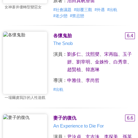
原著：
沼田真帆香留
女神蒼井優轉型變惡女
#
社會議題
#
顛覆三觀
#
外遇
#
出軌
#
老少戀
#
禁忌戀
各懷鬼胎
6.4
The Snob
演員：
劉多仁
、
沈熙燮
、
宋再臨
、
玉子
妍
、
劉宰明
、
金姝怜
、
白秀章
、
趙賢植
、
韓惠琳
導演：
申雅佳
、
李尚哲
#
出軌
一場爾虞我詐的人性遊戲
妻子的復仇
6.6
An Experience to Die For
演員：
尹汝貞
、
玄吉洙
、
李探美
、
孫英