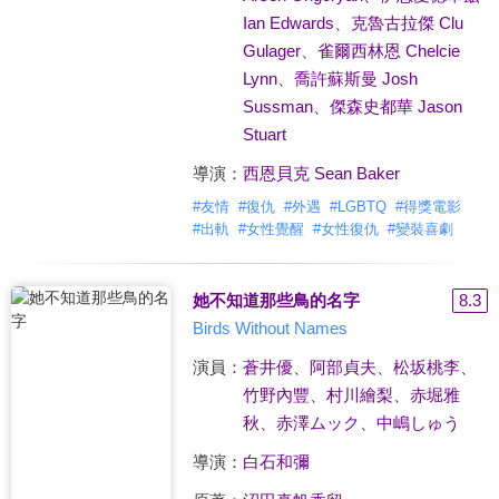
Ian Edwards
、
克魯古拉傑 Clu
Gulager
、
雀爾西林恩 Chelcie
Lynn
、
喬許蘇斯曼 Josh
Sussman
、
傑森史都華 Jason
Stuart
導演：
西恩貝克 Sean Baker
#
友情
#
復仇
#
外遇
#
LGBTQ
#
得獎電影
#
出軌
#
女性覺醒
#
女性復仇
#
變裝喜劇
她不知道那些鳥的名字
8.3
Birds Without Names
演員：
蒼井優
、
阿部貞夫
、
松坂桃李
、
竹野內豐
、
村川繪梨
、
赤堀雅
秋
、
赤澤ムック
、
中嶋しゅう
導演：
白石和彌