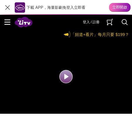
下載 APP，海量影劇免登入立即看
登入 / 註冊
「頻道+看片」每月只要 $199？