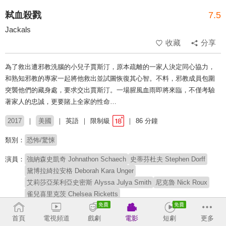
弒血殺戮
7.5
Jackals
收藏
分享
為了救出遭邪教洗腦的小兒子賈斯汀，原本疏離的一家人決定同心協力，
和熟知邪教的專家一起將他救出並試圖恢復其心智。不料，邪教成員包圍
突襲他們的藏身處，要求交出賈斯汀。一場腥風血雨即將來臨，不僅考驗
著家人的忠誠，更要賭上全家的性命…
2017
美國
英語
限制級
86 分鐘
類別：
恐怖/驚悚
演員：
強納森史凱奇 Johnathon Schaech
史蒂芬杜夫 Stephen Dorff
黛博拉綺拉安格 Deborah Kara Unger
艾莉莎亞茱利亞史密斯 Alyssa Julya Smith
尼克魯 Nick Roux
雀兒喜里克茨 Chelsea Ricketts
傑森史考特詹金斯 Jason Scott Jenkins
班蘇利文 Ben Sullivan
首頁
電視頻道
戲劇
電影
短劇
更多
導演：
凱文格勞特 Kevin Greutert