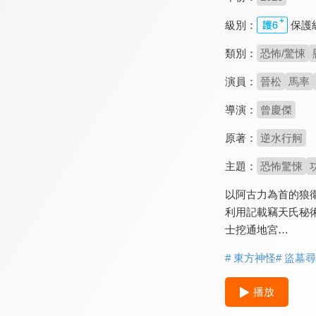
級別：
保護
類別：
恐怖/驚悚
演員：
晉松
馬率
導演：
曾慶傑
原著：
逆水行舸
主題：
恐怖驚悚
以阿古力為首的狼
利用記載竊天氏秘
士挖通地宮…
# 東方神怪
# 盜墓
播放