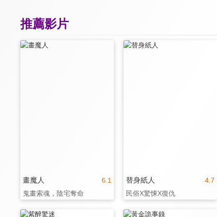
推薦影片
畫魔人
替身紙人
6.1
4.7
鬼畫索魂，陰宅奪命
民俗X驚悚X復仇