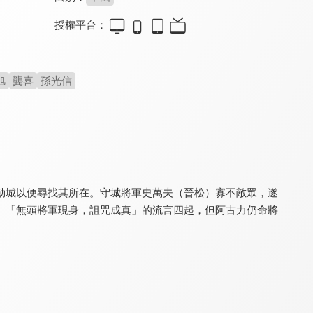
授權平台：
黃金詭事錄
請判我有罪
京城81號II(國)
5.4
7.5
5.5
旭
龔喜
孫光信
江湖俠士粉碎洋鬼子陰謀
我們都有病，所以有罪
揭開京城陰宅隱藏的秘密
勒城以便尋找其所在。守城將軍史萬夫（晉松）寡不敵眾，遂
。「無頭將軍現身，詛咒成真」的流言四起，但阿古力仍命將
最後的哨兵
致命輪迴
暴瘋語
5.9
6.5
6.7
人類末世啟示錄
好萊塢特效團隊合力製作
劉青雲、黃曉明爭瘋對決