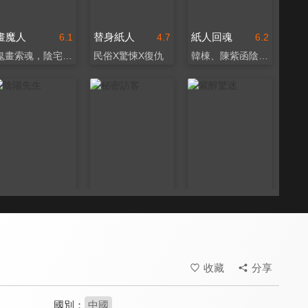
畫魔人
替身紙人
紙人回魂
6.1
4.7
6.2
鬼畫索魂，陰宅奪命
民俗X驚悚X復仇
韓棟、陳紫函陰宅撞邪！
陰陽先生
秘密訪客
紫醉驚迷
6.2
7.7
6.5
《烈火如歌》張赫主演
每個家庭都有秘密
網紅正妹驚魂記
收藏
分享
國別：
中國