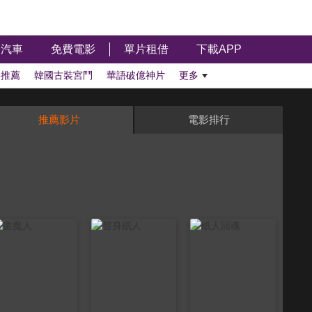
汽車
免費電影
單片租借
下載APP
影推薦
韓國古裝宮鬥
華語破億神片
更多
推薦影片
電影排行