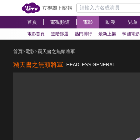
首頁
電視頻道
電影
動漫
兒童
電影首頁
進階篩選
熱門排行
最新上架
韓國電影
首頁
>
電影
>
竊天書之無頭將軍
竊天書之無頭將軍
HEADLESS GENERAL