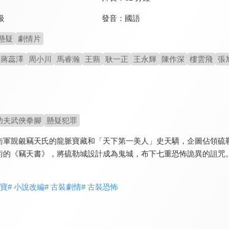
發音：
國語
級
懸疑
劇情片
蔣蕊澤
周小川
馬睿瀚
王蒴
耿一正
王永輝
陳作深
樓雲飛
張
功夫武俠拳腳
懸疑犯罪
衛軍覬覦竊天氏的龍脈寶藏和「天下第一美人」史天驕，企圖佔領硫
術的《竊天書》，將硫勒城設計成為鬼城，布下七重恐怖詭異的詛咒
尋寶
# 小說改編
# 古裝劇情
# 古裝恐怖