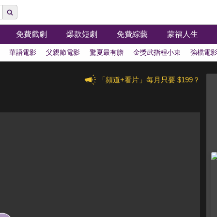
免費戲劇
爆款短劇
免費綜藝
蒙福人生
華語電影
父親節電影
驚夏最有膽
金獎武指程小東
強檔電
「頻道+看片」每月只要 $199？