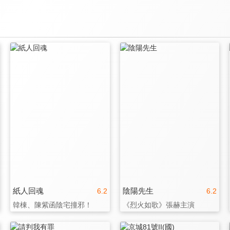
紙人回魂
陰陽先生
6.2
6.2
韓棟、陳紫函陰宅撞邪！
《烈火如歌》張赫主演