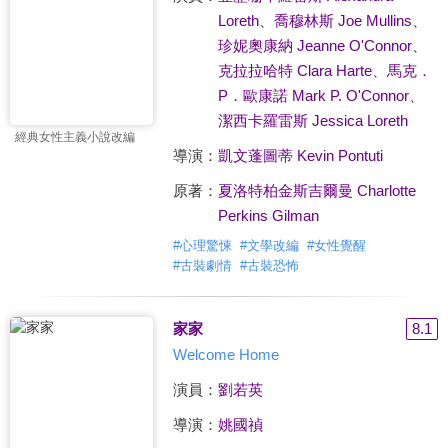
Loreth
、
喬穆林斯 Joe Mullins
、
珍妮奧康納 Jeanne O'Connor
、
克拉拉哈特 Clara Harte
、
馬克．
P．歐康諾 Mark P. O'Connor
、
潔西卡羅雷斯 Jessica Loreth
經典女性主義小說改編
導演：
凱文蓬圖蒂 Kevin Pontuti
原著：
夏洛特柏金斯吉爾曼 Charlotte
Perkins Gilman
#
心理驚悚
#
文學改編
#
女性覺醒
#
古裝劇情
#
古裝恐怖
家家
8.1
Welcome Home
演員：
劉若英
導演：
姚國禎