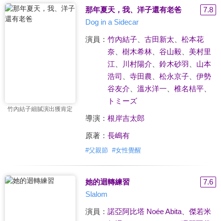
那年夏天，我、洋子還有老爸
7.8
Dog in a Sidecar
演員：
竹內結子
、
古田新太
、
松本花
奈
、
樹木希林
、
谷山毅
、
美村里
江
、
川村陽介
、
鈴木砂羽
、
山本
浩司
、
寺田農
、
松永京子
、
伊勢
谷友介
、
溫水洋一
、
椎名桔平
、
トミーズ
竹內結子細膩演出獲肯定
導演：
根岸吉太郎
原著：
長嶋有
#
父親節
#
女性覺醒
她的迴轉練習
7.6
Slalom
演員：
諾亞阿比塔 Noée Abita
、
傑若米