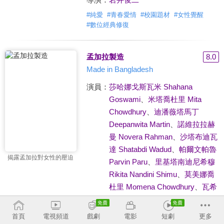
#
純愛
#
青春愛情
#
校園題材
#
女性覺醒
#
數位經典修復
孟加拉製造
8.0
Made in Bangladesh
演員：
莎哈娜戈斯瓦米 Shahana
Goswami
、
米塔喬杜里 Mita
Chowdhury
、
迪潘薇塔馬丁
Deepanwita Martin
、
諾維拉拉赫
曼 Novera Rahman
、
沙塔布迪瓦
達 Shatabdi Wadud
、
帕爾文帕魯
揭露孟加拉對女性的壓迫
Parvin Paru
、
里基塔南迪尼希穆
Rikita Nandini Shimu
、
莫美娜喬
杜里 Momena Chowdhury
、
瓦希
達莫利克約利 Wahida Mollick
Jolly
、
阿羅諾羅伊 Aronno Roy
首頁
電視頻道
戲劇
電影
短劇
更多