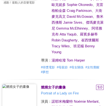
感動！最動人的音樂電影
歐克妮多 Sophie Okonedo
、
克雷
格帕金森 Craig Parkinson
、
大衛
麥克高文 David McGowan
、
詹米
西佛斯 Jamie Sives
、
傑瑪麥克萊
尼 Gemma McElhinney
、
阿塔雅
克布 Atta Yaqub
、
羅賓多赫蒂
Robin Daugherty
、
崔西懷爾斯
Tracy Wiles
、
班尼楊 Benny
Young
導演：
湯姆哈潑 Tom Harper
#
得獎電影
#
母親節
#
母女關係
#
女性覺醒
#
夢想
燃燒女子的畫像
9.0
Portrait of a Lady on Fire
演員：
諾耶米梅蘭特 Noémie Merlant
、