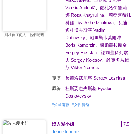
Makovtseva
、
華蕾露安卓塔
Valeriu Andriutã
、
羅札哈伊魯莉
娜 Roza Khayrullina
、
莉亞阿赫扎
科娃 Liya Akhedzhakova
、
瓦迪
姆杜博夫斯基 Vadim
別相信任何人，他們是豬
Dubovsky
、
鮑里斯卡莫爾津
Boris Kamorzin
、
謝爾蓋拉斯金
Sergey Russkin
、
謝爾蓋科列索
夫 Sergey Kolesov
、
維克多奈梅
茲 Viktor Nemets
導演：
瑟蓋洛茲尼察 Sergey Loznitsa
原著：
杜斯妥也夫斯基 Fyodor
Dostoyevsky
#
公路電影
#
女性覺醒
沒人愛小姐
7.5
Jeune femme