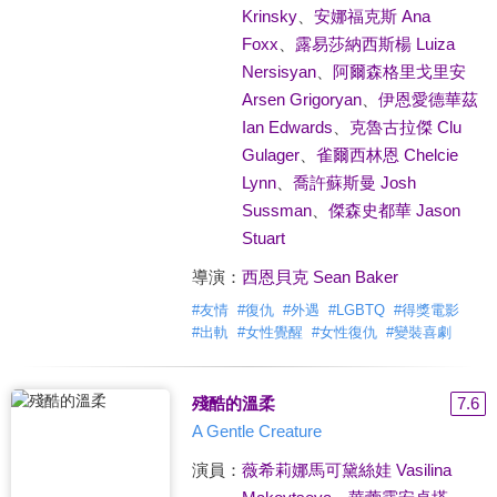
Krinsky
、
安娜福克斯 Ana
Foxx
、
露易莎納西斯楊 Luiza
Nersisyan
、
阿爾森格里戈里安
Arsen Grigoryan
、
伊恩愛德華茲
Ian Edwards
、
克魯古拉傑 Clu
Gulager
、
雀爾西林恩 Chelcie
Lynn
、
喬許蘇斯曼 Josh
Sussman
、
傑森史都華 Jason
Stuart
導演：
西恩貝克 Sean Baker
#
友情
#
復仇
#
外遇
#
LGBTQ
#
得獎電影
#
出軌
#
女性覺醒
#
女性復仇
#
變裝喜劇
殘酷的溫柔
7.6
A Gentle Creature
演員：
薇希莉娜馬可黛絲娃 Vasilina