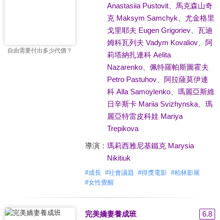
Anastasiia Pustovit
、
馬克森山奇
克 Maksym Samchyk
、
尤金格里
戈里耶夫 Eugen Grigoriev
、
瓦迪
姆科瓦列夫 Vadym Kovaliov
、
阿
自由需要付出多少代價？
莉塔納扎連科 Aelita
Nazarenko
、
佩特羅帕斯圖霍夫
Petro Pastuhov
、
阿拉薩莫伊連
科 Alla Samoylenko
、
瑪麗亞斯維
日辛斯卡 Mariia Svizhynska
、
瑪
麗亞特雷皮科娃 Mariya
Trepikova
導演：
瑪莉西雅尼基鐵克 Marysia
Nikitiuk
#
成長
#
社會議題
#
得獎電影
#
柏林影展
#
女性覺醒
完美嬌妻養成班
6.8