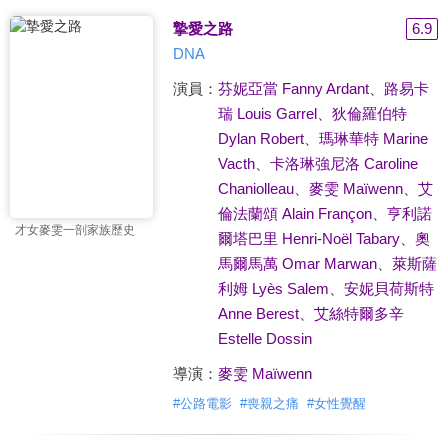
摯愛之路
6.9
DNA
演員：
芬妮亞當 Fanny Ardant
、
路易卡
瑞 Louis Garrel
、
狄倫羅伯特
Dylan Robert
、
瑪琳華特 Marine
Vacth
、
卡洛琳強尼洛 Caroline
Chaniolleau
、
麥雯 Maïwenn
、
艾
倫法蘭頌 Alain Françon
、
亨利諾
才女麥雯一剖家族歷史
爾塔巴里 Henri-Noël Tabary
、
奧
馬爾馬萬 Omar Marwan
、
萊斯薩
利姆 Lyès Salem
、
安妮貝荷斯特
Anne Berest
、
艾絲特爾多辛
Estelle Dossin
導演：
麥雯 Maïwenn
#
公路電影
#
喪親之痛
#
女性覺醒