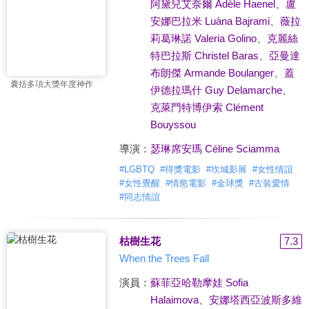
阿黛兒艾奈爾 Adèle Haenel
、
盧
安娜巴拉米 Luàna Bajrami
、
薇拉
莉葛琳諾 Valeria Golino
、
克麗絲
特巴拉斯 Christel Baras
、
亞曼達
布朗傑 Armande Boulanger
、
蓋
囊括多項大獎年度神作
伊德拉瑪什 Guy Delamarche
、
克萊門特博伊索 Clément
Bouyssou
導演：
瑟琳席安瑪 Céline Sciamma
#
LGBTQ
#
得獎電影
#
坎城影展
#
女性情誼
#
女性覺醒
#
情慾電影
#
金球獎
#
古裝愛情
#
同志情誼
枯樹生花
7.3
When the Trees Fall
演員：
蘇菲亞哈勒摩娃 Sofia
Halaimova
、
安娜塔西亞波斯多維