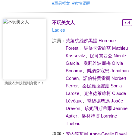
#
重男輕女
#
女性覺醒
不玩美女人
7.4
Ladies
演員：
芙蘿杭絲佛黑提 Florence
Foresti
、
馬修卡索維茲 Mathieu
Kassovitz
、
妮可賈西亞 Nicole
Garcia
、
奧莉維波娜梅 Olivia
Bonamy
、
喬納森寇恩 Jonathan
Cohen
、
諾伯特費雷爾 Norbert
跳脫衣舞技找到真愛？！
Ferrer
、
桑妮雅拉羅茲 Sonia
Laroze
、
克洛德萊維柯 Claude
Lévèque
、
喬絲德瑪馮 Josée
Drevon
、
珍妮阿斯蒂爾 Jeanne
Astier
、
洛林特博 Lorraine
Thébault
導演：
安內達瓦爾 Anne-Gaëlle Daval