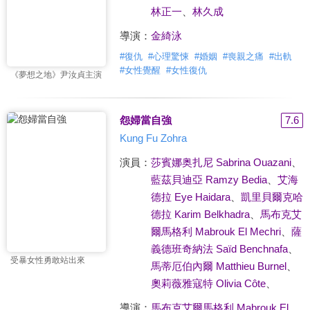
林正一
、
林久成
導演：
金綺泳
#
復仇
#
心理驚悚
#
婚姻
#
喪親之痛
#
出軌
#
女性覺醒
#
女性復仇
《夢想之地》尹汝貞主演
怨婦當自強
7.6
Kung Fu Zohra
演員：
莎賓娜奥扎尼 Sabrina Ouazani
、
藍茲貝迪亞 Ramzy Bedia
、
艾海
德拉 Eye Haidara
、
凱里貝爾克哈
德拉 Karim Belkhadra
、
馬布克艾
爾馬格利 Mabrouk El Mechri
、
薩
義德班奇納法 Saïd Benchnafa
、
受暴女性勇敢站出來
馬蒂厄伯內爾 Matthieu Burnel
、
奧莉薇雅寇特 Olivia Côte
、
導演：
馬布克艾爾馬格利 Mabrouk El