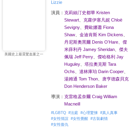
Lizzie
演員：
克莉絲汀史都華 Kristen
Stewart
、
克蘿伊塞凡妮 Chloë
Sevigny
、
費歐娜蕭 Fiona
Shaw
、
金迪肯斯 Kim Dickens
、
丹尼斯奧黑爾 Denis O'Hare
、
傑
米薛利丹 Jamey Sheridan
、
傑夫
美國史上最震驚血案之一
佩瑞 Jeff Perry
、
傑哈格利 Jay
Huguley
、
塔拉奧克斯 Tara
Ochs
、
達林庫珀 Darin Cooper
、
湯姆通 Tom Thon
、
唐亨德森貝克
Don Henderson Baker
導演：
克雷格孟奈爾 Craig William
Macneill
#
LGBTQ
#
法庭
#
心理驚悚
#
真人真事
#
女性情誼
#
女性覺醒
#
古裝劇情
#
女性復仇