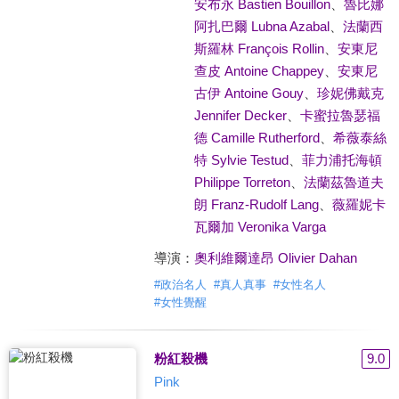
安布永 Bastien Bouillon
、
魯比娜
阿扎巴爾 Lubna Azabal
、
法蘭西
斯羅林 François Rollin
、
安東尼
查皮 Antoine Chappey
、
安東尼
古伊 Antoine Gouy
、
珍妮佛戴克
Jennifer Decker
、
卡蜜拉魯瑟福
德 Camille Rutherford
、
希薇泰絲
特 Sylvie Testud
、
菲力浦托海頓
Philippe Torreton
、
法蘭茲魯道夫
朗 Franz-Rudolf Lang
、
薇羅妮卡
瓦爾加 Veronika Varga
導演：
奧利維爾達昂 Olivier Dahan
#
政治名人
#
真人真事
#
女性名人
#
女性覺醒
粉紅殺機
9.0
Pink