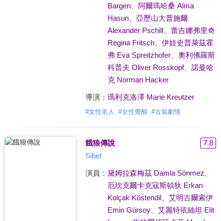
Bargen
、
阿爾瑪哈桑 Alma
Hasun
、
亞歷山大普施爾
Alexander Pschill
、
蕾吉娜弗里奇
Regina Fritsch
、
伊娃史普萊茲霍
弗 Eva Spreitzhofer
、
奧利佛羅斯
科普夫 Oliver Rosskopf
、
諾曼哈
克 Norman Hacker
導演：
瑪利克洛澤 Marie Kreutzer
#
女性名人
#
女性覺醒
#
古裝劇情
餓狼傳說
7.8
Sibel
演員：
黛姆拉森梅茲 Damla Sönmez
、
厄坎克爾卡克寇斯頓狄 Erkan
Kolçak Köstendil
、
艾明古爾索伊
Emin Gürsoy
、
艾麗特依絲坦 Elit