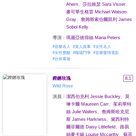
Ahern
、
莎拉維瑟 Sara Visser
、
麥可華生格雷 Michael Watson-
Gray
、
詹姆斯索伯爾凱利 James
Sobol Kelly
導演：
瑪麗亞彼得絲 Maria Peters
#
音樂名人
#
真人真事
#
女性名人
#
女性覺醒
#
職場鬥爭
#
音樂愛情電影
#
台前幕後
鏗鏘玫瑰
8.1
Wild Rose
演員：
潔西伯克利 Jessie Buckley
、
莫
琳卡爾 Maureen Carr
、
茱莉華特
絲 Julie Walters
、
詹姆斯哈克尼
斯 James Harkness
、
黛西利特
爾菲爾德 Daisy Littlefield
、
路易
絲麥卡錫 Louise Mccarthy
、
蘇菲