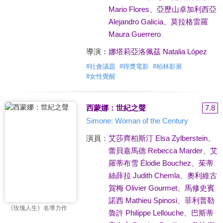
Mario Flores
、
亞歷山卓加利西亞
Alejandro Galicia
、
莫拉格雷羅
Maura Guerrero
導演：
娜塔莉亞洛佩茲 Natalia López
#
社會議題
#
得獎電影
#
柏林影展
#
女性覺醒
西蒙娜：世紀之聲
7.8
Simone: Woman of the Century
演員：
艾莎齊柏斯汀 Elsa Zylberstein
、
蕾貝嘉馬德 Rebecca Marder
、
艾
羅蒂布雪 Élodie Bouchez
、
茱蒂
絲薛拉 Judith Chemla
、
奧利維古
賀梅 Olivier Gourmet
、
馬修史賓
諾西 Mathieu Spinosi
、
菲利普勒
《玫瑰人生》名導力作
魯許 Philippe Lellouche
、
巴斯蒂