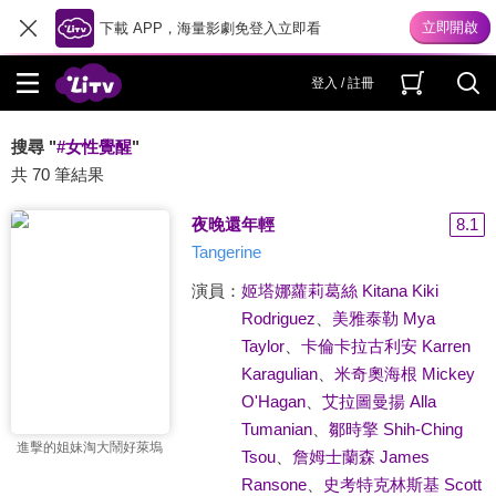
下載 APP，海量影劇免登入立即看
登入 / 註冊
搜尋 "
#女性覺醒
"
共 70 筆結果
夜晚還年輕
8.1
Tangerine
演員：
姬塔娜蘿莉葛絲 Kitana Kiki
Rodriguez
、
美雅泰勒 Mya
Taylor
、
卡倫卡拉古利安 Karren
Karagulian
、
米奇奧海根 Mickey
O'Hagan
、
艾拉圖曼揚 Alla
Tumanian
、
鄒時擎 Shih-Ching
進擊的姐妹淘大鬧好萊塢
Tsou
、
詹姆士蘭森 James
Ransone
、
史考特克林斯基 Scott