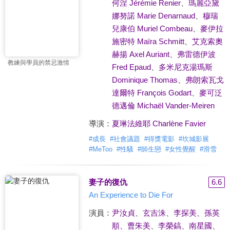
何涅 Jérémie Renier
、
瑪麗亞黛
娜努諾 Marie Denarnaud
、
穆瑞
兒康伯 Muriel Combeau
、
麥伊拉
施密特 Maïra Schmitt
、
艾克索奧
赫揚 Axel Auriant
、
弗雷德伊波
教練與學員的禁忌激情
Fred Epaud
、
多米尼克湯瑪斯
Dominique Thomas
、
弗朗索瓦戈
達爾特 François Godart
、
麥可泛
德邁倫 Michaël Vander-Meiren
導演：
夏琳法維耶 Charlène Favier
#
成長
#
社會議題
#
得獎電影
#
坎城影展
#
MeToo
#
性騷
#
師生戀
#
女性覺醒
#
滑雪
妻子的復仇
6.6
An Experience to Die For
演員：
尹汝貞
、
玄吉洙
、
李探美
、
孫英
順
、
曹朱美
、
李榮鎬
、
南星國
、