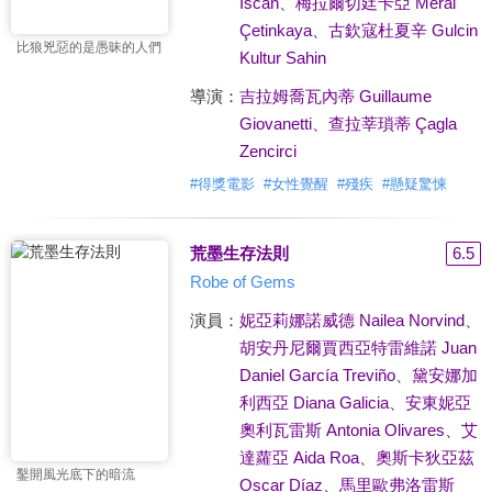
Iscan
、
梅拉爾切廷卡亞 Meral
Çetinkaya
、
古欽寇杜夏辛 Gulcin
比狼兇惡的是愚昧的人們
Kultur Sahin
導演：
吉拉姆喬瓦內蒂 Guillaume
Giovanetti
、
查拉莘瑣蒂 Çagla
Zencirci
#
得獎電影
#
女性覺醒
#
殘疾
#
懸疑驚悚
荒墨生存法則
6.5
Robe of Gems
演員：
妮亞莉娜諾威德 Nailea Norvind
、
胡安丹尼爾賈西亞特雷維諾 Juan
Daniel García Treviño
、
黛安娜加
利西亞 Diana Galicia
、
安東妮亞
奧利瓦雷斯 Antonia Olivares
、
艾
達蘿亞 Aida Roa
、
奧斯卡狄亞茲
鑿開風光底下的暗流
Oscar Díaz
、
馬里歐弗洛雷斯