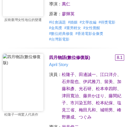
導演：
萬仁
原著：
廖輝英
反映臺灣女性地位的變遷
#
社會議題
#
婚姻
#
文學改編
#
得獎電影
#
金馬獎
#
重男輕女
#
女性覺醒
#
數位經典修復
#
香港電影金像獎
#
台灣新電影
四月物語(數位修復版)
8.1
April Story
演員：
松隆子
、
田邊誠一
、
江口洋介
、
石井龍也
、
伊武雅刀
、
留美
、
加
藤和彥
、
光石研
、
松本幸四郎
、
津田寬治
、
藤井かほり
、
藤間紀
子
、
市川染五郎
、
松本紀保
、
塩
見三省
、
梅田凡和
、
城明男
、
峰
松隆子一鳴驚人代表作
野勝成
、
つぐみ
導演：
岩井俊二