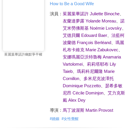
How to Be a Good Wife
演員：
茱麗葉畢諾許 Juliette Binoche
、
友蘭達夢露 Yolande Moreau
、
諾
艾米勞佛斯基 Noémie Lvovsky
、
艾德貝爾 Edouard Baer
、
法藍柯
波蘭德 François Berléand
、
瑪麗
札布卡維克 Marie Zabukovec
、
茱麗葉畢諾許幽默爭平權
安娜瑪麗亞沃特魯梅 Anamaria
Vartolomei
、
莉莉塔耶布 Lily
Taieb
、
瑪莉科尼爾隆 Marie
Cornillon
、
多米尼克波澤托
Dominique Pozzetto
、
瑟希多敏
尼昂 Cécile Dominjon
、
艾力克斯
戴 Alex Dey
導演：
馬丁波渥斯 Martin Provost
#
婚姻
#
女性覺醒