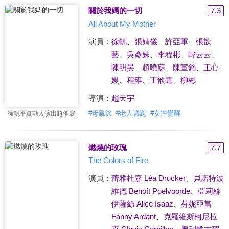
關於我媽的一切
7.3
All About My Mother
演員：
徐帆
、
張婧儀
、
許亞軍
、
張歆
藝
、
吳彥姝
、
李程彬
、
韓云云
、
陳明昊
、
趙曉蘇
、
陳宣銘
、
王心
嫚
、
程雍
、
王歆霆
、
柳彬
導演：
趙天宇
#
母親節
#
老人議題
#
女性覺醒
徐帆平實動人演出超催淚
燃燒的玫瑰
7.7
The Colors of Fire
演員：
蕾雅杜嘉 Léa Drucker
、
貝諾特波
維德 Benoît Poelvoorde
、
亞莉絲
伊薩絲 Alice Isaaz
、
芬妮亞當
Fanny Ardant
、
克羅維斯柯尼拉