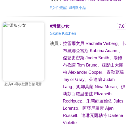
#
女性覺醒
#
幽默小品
#滑板少女
7.8
Skate Kitchen
演員：
拉雪爾文貝 Rachelle Vinberg
、
卡
布里娜亞當斯 Kabrina Adams
、
傑登史密斯 Jaden Smith
、
湯姆
布魯諾 Tom Bruno
、
亞歷山大庫
柏 Alexander Cooper
、
泰勒葛瑞
Taylor Gray
、
茱達蘭 Judah
超夯IG滑板社團首部電影
Lang
、
妮娜莫蘭 Nina Moran
、
伊
莉莎白羅里奎茲 Elizabeth
Rodriguez
、
朱莉絲羅倫佐 Jules
Lorenzo
、
阿亞尼羅素 Ajani
Russell
、
達琳瓦爾勒特 Darlene
Violette