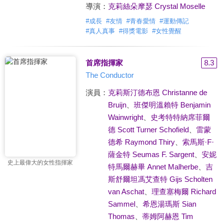
導演：
克莉絲朵摩瑟 Crystal Moselle
#
成長
#
友情
#
青春愛情
#
運動傳記
#
真人真事
#
得獎電影
#
女性覺醒
首席指揮家
8.3
The Conductor
演員：
克莉斯汀德布恩 Christanne de
Bruijn
、
班傑明溫賴特 Benjamin
Wainwright
、
史考特特納席菲爾
德 Scott Turner Schofield
、
雷蒙
德希 Raymond Thiry
、
索馬斯·F·
薩金特 Seumas F. Sargent
、
安妮
史上最偉大的女性指揮家
特馬爾赫畢 Annet Malherbe
、
吉
斯舒爾坦馮艾查特 Gijs Scholten
van Aschat
、
理查塞梅爾 Richard
Sammel
、
希恩湯瑪斯 Sian
Thomas
、
蒂姆阿赫恩 Tim