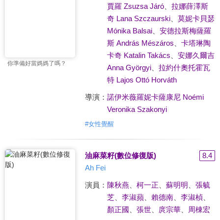
賈羅 Zsuzsa Járó
、
拉娜薛澤斯
奇 Lana Szczaurski
、
莫妮卡貝瑟
Mónika Balsai
、
安德拉斯梅薩羅
斯 András Mészáros
、
卡塔琳陶
卡奇 Katalin Takács
、
安娜久爾吉
你準備好當媽媽了嗎？
Anna Györgyi
、
拉約什奧托霍瓦
特 Lajos Ottó Horváth
導演：
諾伊米薇羅妮卡薩康尼 Noémi
Veronika Szakonyi
#
女性覺醒
油麻菜籽(數位修復版)
8.4
Ah Fei
演員：
陳秋燕
、
柯一正
、
蘇明明
、
張毓
芝
、
李淑蘋
、
賴德南
、
李淑楨
、
顏正國
、
張世
、
庹宗華
、
周棟宏