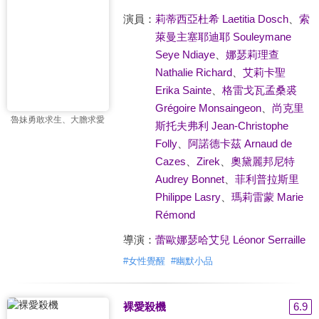
演員：
莉蒂西亞杜希 Laetitia Dosch
、
索
萊曼主塞耶迪耶 Souleymane
Seye Ndiaye
、
娜瑟莉理查
Nathalie Richard
、
艾莉卡聖
Erika Sainte
、
格雷戈瓦孟桑裘
Grégoire Monsaingeon
、
尚克里
魯妹勇敢求生、大膽求愛
斯托夫弗利 Jean-Christophe
Folly
、
阿諾德卡茲 Arnaud de
Cazes
、
Zirek
、
奧黛麗邦尼特
Audrey Bonnet
、
菲利普拉斯里
Philippe Lasry
、
瑪莉雷蒙 Marie
Rémond
導演：
蕾歐娜瑟哈艾兒 Léonor Serraille
#
女性覺醒
#
幽默小品
裸愛殺機
6.9