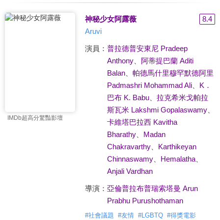
神秘少女阿露薇
8.4
Aruvi
演員：
普拉德普安東尼 Pradeep
Anthony
、
阿蒂提巴蘭 Aditi
Balan
、
帕德馬什里穆罕默德阿里
Padmashri Mohammad Ali
、
K．
巴布 K. Babu
、
拉克希米戈帕拉
斯瓦米 Lakshmi Gopalaswamy
、
IMDb超高分驚豔影壇
卡維塔巴拉西 Kavitha
Bharathy
、
Madan
Chakravarthy
、
Karthikeyan
Chinnaswamy
、
Hemalatha
、
Anjali Vardhan
導演：
亞倫普拉布普瑞索塔曼 Arun
Prabhu Purushothaman
#
社會議題
#
友情
#
LGBTQ
#
得獎電影