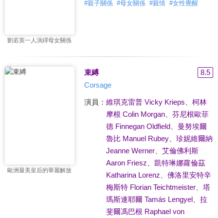
#
親子關係
#
母女關係
#
親情
#
女性覺醒
劉若英一人演繹母女關係
束縛
8.5
Corsage
演員：
維琪克雷普 Vicky Krieps
、
柯林
摩根 Colin Morgan
、
芬尼根歐菲
德 Finnegan Oldfield
、
曼努埃爾
魯比 Manuel Rubey
、
珍妮維爾納
Jeanne Werner
、
艾倫佛利斯
Aaron Friesz
、
凱特琳娜蘿倫茲
歐洲最美皇后的華麗解放
Katharina Lorenz
、
佛洛里安特辛
梅斯特 Florian Teichtmeister
、
塔
瑪斯連耶爾 Tamás Lengyel
、
拉
斐爾馮巴根 Raphael von