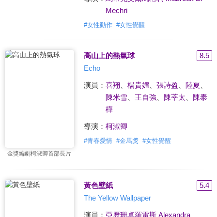
Mechri
#
女性動作
#
女性覺醒
高山上的熱氣球
8.5
Echo
演員：
喜翔
、
楊貴媚
、
張詩盈
、
陸夏
、
陳米雪
、
王自強
、
陳莘太
、
陳泰
樺
導演：
柯淑卿
#
青春愛情
#
金馬獎
#
女性覺醒
金獎編劇柯淑卿首部長片
黃色壁紙
5.4
The Yellow Wallpaper
演員：
亞歷珊卓羅雷斯 Alexandra