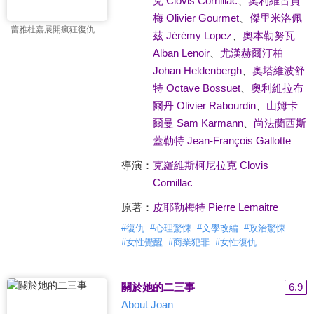
克 Clovis Cornillac
、
奧利維古賀
梅 Olivier Gourmet
、
傑里米洛佩
蕾雅杜嘉展開瘋狂復仇
茲 Jérémy Lopez
、
奧本勒努瓦
Alban Lenoir
、
尤漢赫爾汀柏
Johan Heldenbergh
、
奧塔維波舒
特 Octave Bossuet
、
奧利維拉布
爾丹 Olivier Rabourdin
、
山姆卡
爾曼 Sam Karmann
、
尚法蘭西斯
蓋勒特 Jean-François Gallotte
導演：
克羅維斯柯尼拉克 Clovis
Cornillac
原著：
皮耶勒梅特 Pierre Lemaitre
#
復仇
#
心理驚悚
#
文學改編
#
政治驚悚
#
女性覺醒
#
商業犯罪
#
女性復仇
關於她的二三事
6.9
About Joan