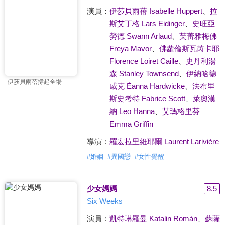
演員：
伊莎貝雨蓓 Isabelle Huppert
、
拉
斯艾丁格 Lars Eidinger
、
史旺亞
勞德 Swann Arlaud
、
芙蕾雅梅佛
Freya Mavor
、
佛蘿倫斯瓦芮卡耶
Florence Loiret Caille
、
史丹利湯
森 Stanley Townsend
、
伊納哈德
伊莎貝雨蓓撐起全場
威克 Éanna Hardwicke
、
法布里
斯史考特 Fabrice Scott
、
萊奧漢
納 Leo Hanna
、
艾瑪格里芬
Emma Griffin
導演：
羅宏拉里維耶爾 Laurent Larivière
#
婚姻
#
異國戀
#
女性覺醒
少女媽媽
8.5
Six Weeks
演員：
凱特琳羅曼 Katalin Román
、
蘇薩