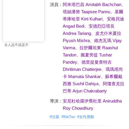
演員：
阿米塔巴昌 Amitabh Bachchan
、
塔絲潘努 Taapsee Pannu
、
基爾
蒂庫哈里 Kirti Kulhari
、
安格貝迪
Angad Bedi
、
安德烈亞塔良
Andrea Tariang
、
皮尤什米夏拉
Piyush Mishra
、
維杰瓦瑪 Vijay
女人說不就是不
Varma
、
拉舒爾坦東 Raashul
Tandon
、
圖夏旁提 Tushar
Pandey
、
德里提曼查特吉
Dhritiman Chatterjee
、
瑪瑪塔尚
卡 Mamata Shankar
、
蘇希爾戴
西雅 Sushil Dahiya
、
阿瓊查克拉
巴蒂 Arjun Chakrabarty
導演：
安尼杜哈羅伊喬杜里 Aniruddha
Roy Chowdhury
#
法庭
#
MeToo
#
女性覺醒