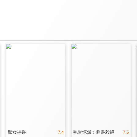
魔女神兵
毛骨悚然：趕盡殺絕
7.4
7.5