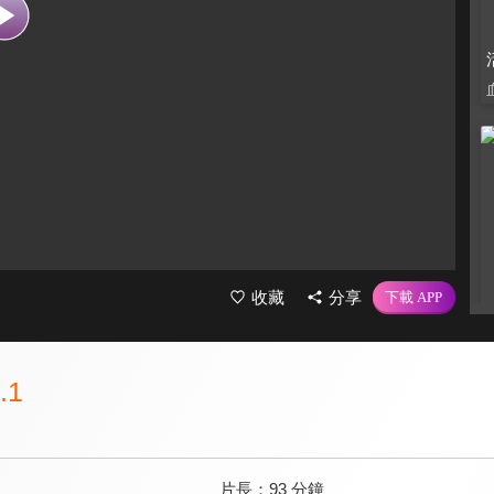
收藏
分享
.1
片長：
93 分鐘