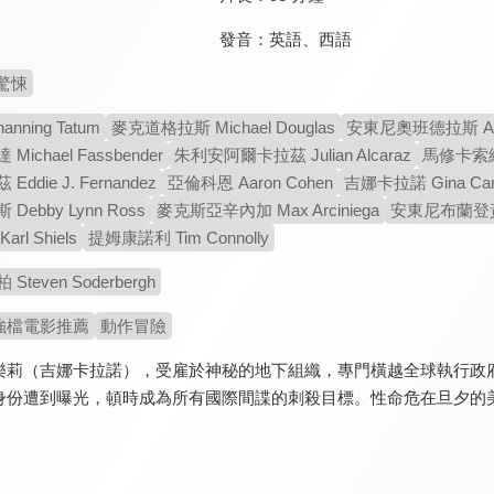
發音：
英語
、
西語
驚悚
nning Tatum
麥克道格拉斯 Michael Douglas
安東尼奧班德拉斯 Anto
ichael Fassbender
朱利安阿爾卡拉茲 Julian Alcaraz
馬修卡索維茲 
ddie J. Fernandez
亞倫科恩 Aaron Cohen
吉娜卡拉諾 Gina Car
ebby Lynn Ross
麥克斯亞辛內加 Max Arciniega
安東尼布蘭登黃 A
l Shiels
提姆康諾利 Tim Connolly
teven Soderbergh
強檔電影推薦
動作冒險
樂莉（吉娜卡拉諾），受雇於神秘的地下組織，專門橫越全球執行政
身份遭到曝光，頓時成為所有國際間諜的刺殺目標。性命危在旦夕的