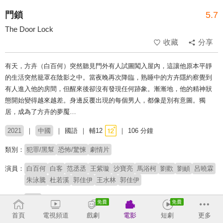
門鎖
5.7
The Door Lock
收藏
分享
有天，方卉（白百何）突然聽見門外有人試圖闖入屋內，這讓他原本平靜
的生活突然籠罩在陰影之中。當夜晚再次降臨，熟睡中的方卉隱約察覺到
有人進入他的房間，但醒來後卻沒有發現任何跡象。漸漸地，他的精神狀
態開始變得越來越差。身邊反覆出現的每個男人，都像是別有意圖。獨
居，成為了方卉的夢魘…
2021
中國
國語
輔12
106 分鐘
類別：
犯罪/黑幫
恐怖/驚悚
劇情片
演員：
白百何
白客
范丞丞
王紫璇
沙寶亮
馬浴柯
劉歡
劉頔
呂曉霖
朱泳騰
杜若溪
郭佳伊
王水林
郭佳伊
導演：
別克
首頁
電視頻道
戲劇
電影
短劇
更多
原著：
艾柏多馬里尼 Alberto Marini