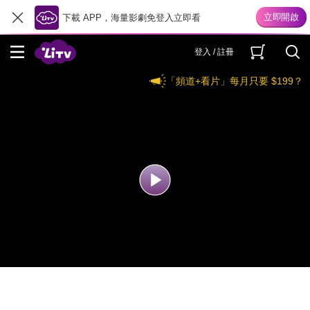
下載 APP，海量影劇免登入立即看
登入 / 註冊
「頻道+看片」每月只要 $199？