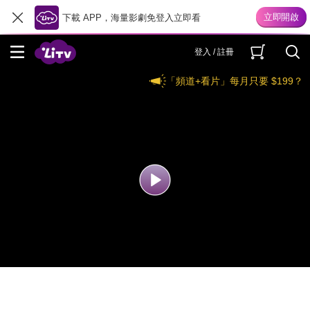
下載 APP，海量影劇免登入立即看
登入 / 註冊
「頻道+看片」每月只要 $199？