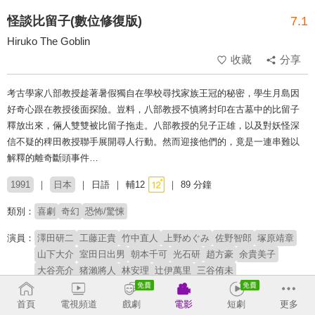
怪談比留子(數位修復版)
7.1
Hiruko The Goblin
收藏
分享
考古學家八部教授趁著暑假獨自在學校尋找家族王冠的秘密，學生月島因
好奇心跟在教授後面探險。豈料，八部教授不慎將封印在古墓中的比留子
釋放出來，倆人雙雙被比留子拖走。八部教授的兒子正雄，以及對妖怪深
信不疑的稗田教授聯手展開尋人行動。然而迎接他們的，竟是一連串難以
解釋的離奇斷頭事件…
1991
日本
日語
輔12
89 分鐘
類別：
喜劇
奇幻
恐怖/驚悚
演員：
澤田研二
工藤正貴
竹中直人
上野めぐみ
佐野智郎
塚原靖章
山下大介
室田日出男
朝本千可
光石研
趙方豪
余貴美子
大谷亮介
猪瀨將人
林安理
辻伊萬里
三谷侑未
導演：
塚本晉也
首頁
電視頻道
戲劇
電影
短劇
更多