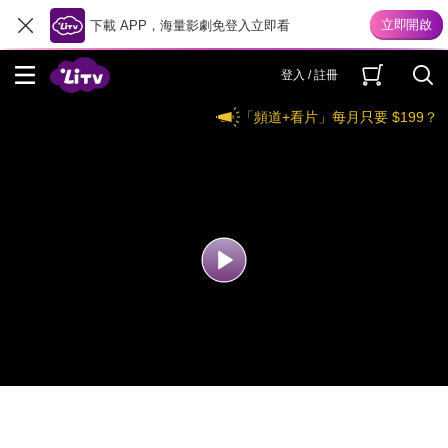
下載 APP，海量影劇免登入立即看
登入 / 註冊
「頻道+看片」每月只要 $199？