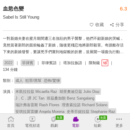
血慾色變
6.3
Sabel Is Still Young
收藏
分享
一對新婚夫妻在蜜月期間遭三名強壯的男子襲擊，他們不顧新娘的哭喊，
竟然當著新郎的面前輪姦了新娘，隨後更殘忍地將新郎殺害。奇蹟般存活
下來的新娘發誓，要讓兇手們嘗到地獄般的折磨，並展開一場復仇行動…
2022
菲律賓
菲律賓語
塔加拉族語
限制級
134 分鐘
類別：
成人
犯罪/黑幫
恐怖/驚悚
演員：
米凱拉拉茲 Micaella Raz
胡里奧迪亞茲 Julio Diaz
J．C．譚 JC Tan
班茲桑加朗 Benz Sangalang
瑞許弗洛雷斯 Rash Flores
理查索拉諾 Richard Solano
安琪拉莫雷娜 Angela Morena
史蒂芬妮拉茲 Stephanie Raz
加爾多維爾索薩 Gardo Versoza
卡緹亞桑托斯 Katya Santos
洪巧玲 Carlene Aguilar
首頁
電視頻道
戲劇
電影
短劇
更多