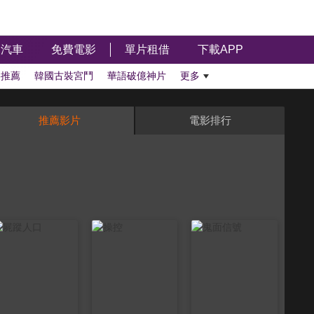
汽車
免費電影
單片租借
下載APP
影推薦
韓國古裝宮鬥
華語破億神片
更多
推薦影片
電影排行