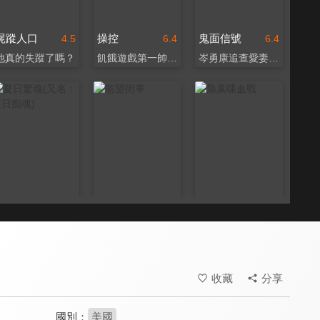
屍蹤人口
操控
鬼面信號
4.5
6.4
6.4
他真的失蹤了嗎？
飢餓遊戲第一帥變渣男
岑勇康追查愛妻失蹤案
夏日驚魂(又名：夏日痴魂)
慾望街車
梟巢喋血戰
8.7
9.4
8.9
兩大影后同台飆戲
費雯麗二度封后之作
經典的都市偵探片原型
收藏
分享
國別：
美國