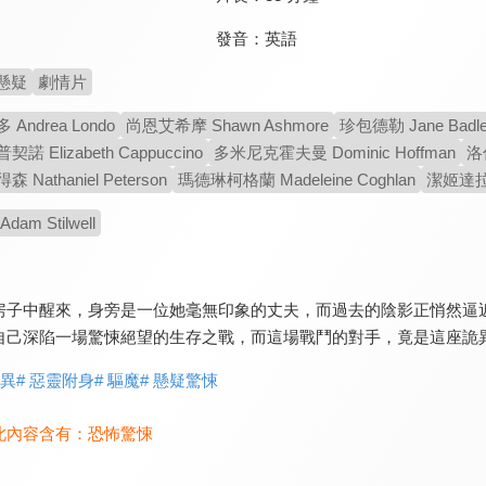
發音：
英語
懸疑
劇情片
ndrea Londo
尚恩艾希摩 Shawn Ashmore
珍包德勒 Jane Badle
 Elizabeth Cappuccino
多米尼克霍夫曼 Dominic Hoffman
洛
Nathaniel Peterson
瑪德琳柯格蘭 Madeleine Coghlan
潔姬達拉斯 
am Stilwell
房子中醒來，身旁是一位她毫無印象的丈夫，而過去的陰影正悄然逼
自己深陷一場驚悚絕望的生存之戰，而這場戰鬥的對手，竟是這座詭
靈異
# 惡靈附身
# 驅魔
# 懸疑驚悚
此內容含有：
恐怖驚悚