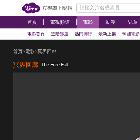
首頁
電視頻道
電影
動漫
兒童
電影首頁
進階篩選
熱門排行
最新上架
韓國電影
首頁
>
電影
>
冥界回廊
冥界回廊
The Free Fall