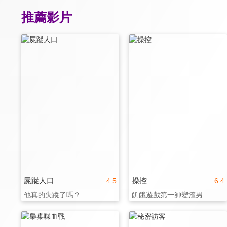
推薦影片
屍蹤人口
操控
4.5
6.4
他真的失蹤了嗎？
飢餓遊戲第一帥變渣男