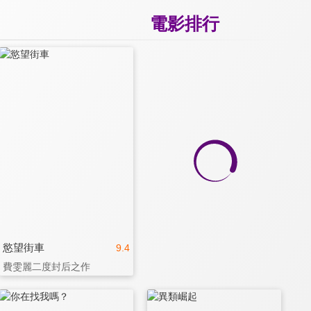
電影排行
慾望街車
9.4
費雯麗二度封后之作