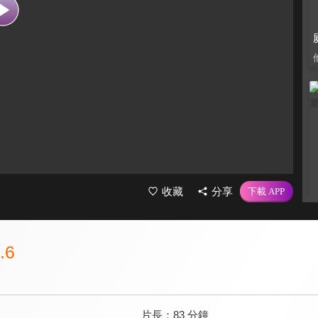
收藏
分享
.6
片長：
83 分鐘