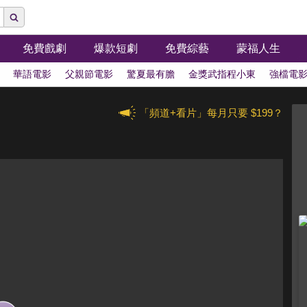
免費戲劇
爆款短劇
免費綜藝
蒙福人生
華語電影
父親節電影
驚夏最有膽
金獎武指程小東
強檔電
「頻道+看片」每月只要 $199？