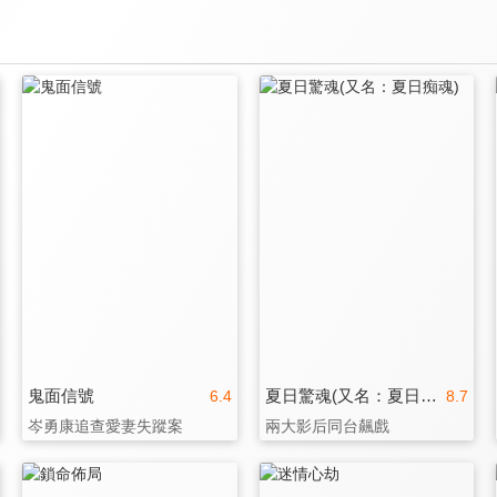
鬼面信號
夏日驚魂(又名：夏日痴魂)
6.4
8.7
岑勇康追查愛妻失蹤案
兩大影后同台飆戲