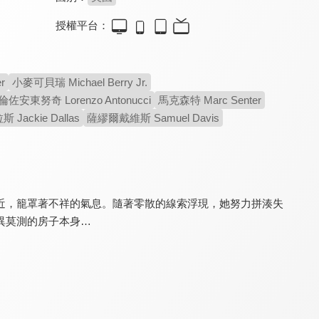
授權平台：
秘密訪客
鎖命佈局
迷情心劫
7.7
8.1
6.8
r
小麥可貝瑞 Michael Berry Jr.
每個家庭都有秘密
精采絕倫的懸疑驚悚！
浪漫與懸疑的完美交織！
倫佐安東努奇 Lorenzo Antonucci
馬克森特 Marc Senter
Jackie Dallas
薩繆爾戴維斯 Samuel Davis
近，籠罩著不祥的氣息。隨著零散的線索浮現，她努力拼湊失
異莫測的房子本身…
你在找我嗎？
異類崛起
歡迎入住死亡豪宅
4.6
4.5
4.4
他是失蹤，還是不存在？
人類又要被外星人滅絕了
保證美好假期變致命噩夢