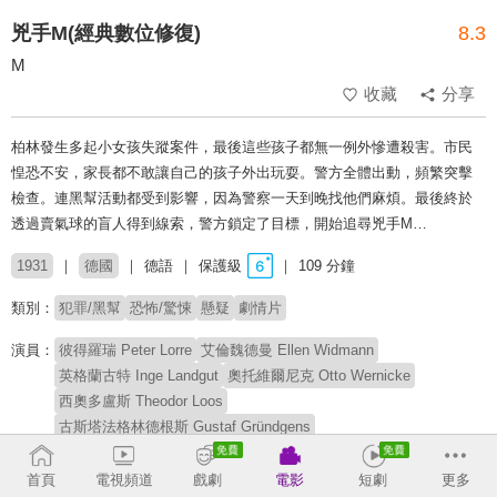
兇手M(經典數位修復)
8.3
M
收藏
分享
柏林發生多起小女孩失蹤案件，最後這些孩子都無一例外慘遭殺害。市民
惶恐不安，家長都不敢讓自己的孩子外出玩耍。警方全體出動，頻繁突擊
檢查。連黑幫活動都受到影響，因為警察一天到晚找他們麻煩。最後終於
透過賣氣球的盲人得到線索，警方鎖定了目標，開始追尋兇手M…
1931
德國
德語
保護級
109 分鐘
類別：
犯罪/黑幫
恐怖/驚悚
懸疑
劇情片
演員：
彼得羅瑞 Peter Lorre
艾倫魏德曼 Ellen Widmann
英格蘭古特 Inge Landgut
奧托維爾尼克 Otto Wernicke
西奧多盧斯 Theodor Loos
古斯塔法格林德根斯 Gustaf Gründgens
佛列茲奧德馬爾 Fritz Odemar
保羅肯普 Paul Kemp
西奧林根 Theo Lingen
葛哈波納特 Gerhard Bienert
首頁
電視頻道
戲劇
電影
短劇
更多