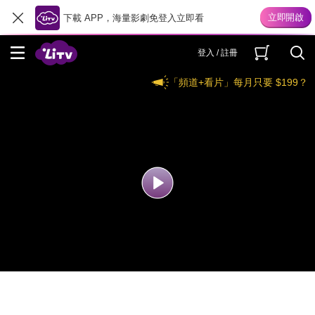
下載 APP，海量影劇免登入立即看
登入 / 註冊
「頻道+看片」每月只要 $199？