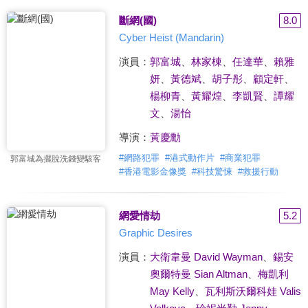
斷網(國)
8.0
Cyber Heist (Mandarin)
演員：
郭富城
、
林家棟
、
任達華
、
賴雅
妍
、
黃德斌
、
胡子彤
、
顧定軒
、
楊柳青
、
黃耀煌
、
李凱賢
、
譚耀
文
、
湯怡
導演：
黃慶勳
#
網路犯罪
#
港式動作片
#
商業犯罪
郭富城為擺脫洗錢變駭客
#
香港電影金像獎
#
科技驚悚
#
救援行動
網愛情劫
5.2
Graphic Desires
演員：
大衛韋曼 David Wayman
、
錫安
奧爾特曼 Sian Altman
、
梅凱利
May Kelly
、
瓦利斯沃爾科娃 Valis