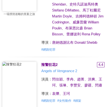
Sheridan
、
史特凡諾迪馬特奧
Stefano DiMatteo
、
馬丁杜爾尼
一場撲朔迷離的查案之旅
Martin Doyle
、
吉姆柯德林頓 Jim
Codrington
、
威廉普蘭 William
Poulin
、
布萊恩比森 Brian
Bisson
、
蕾娜波利 Rena Polley
導演：
唐納德謝比布 Donald Shebib
#
網路犯罪
辣警狂花2
4.4
Angels of Vengeance 2
演員：
閆佳穎
、
李冉
、
趙菁
、
洪爽
、
王
珂
、
張琳
、
李豐安
、
廖疆
、
閆肅
導演：
袁爍
、
王珂
#
網路犯罪
#
女性動作
#
綁架