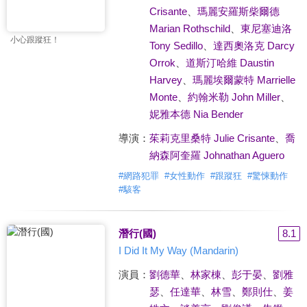
Crisante
、
瑪麗安羅斯柴爾德
Marian Rothschild
、
東尼塞迪洛
小心跟蹤狂！
Tony Sedillo
、
達西奧洛克 Darcy
Orrok
、
道斯汀哈維 Daustin
Harvey
、
瑪麗埃爾蒙特 Marrielle
Monte
、
約翰米勒 John Miller
、
妮雅本德 Nia Bender
導演：
茱莉克里桑特 Julie Crisante
、
喬
納森阿奎羅 Johnathan Aguero
#
網路犯罪
#
女性動作
#
跟蹤狂
#
驚悚動作
#
駭客
潛行(國)
8.1
I Did It My Way (Mandarin)
演員：
劉德華
、
林家棟
、
彭于晏
、
劉雅
瑟
、
任達華
、
林雪
、
鄭則仕
、
姜