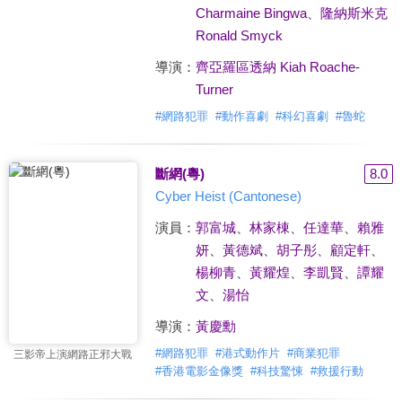
Charmaine Bingwa
、
隆納斯米克
Ronald Smyck
導演：
齊亞羅區透納 Kiah Roache-
Turner
#
網路犯罪
#
動作喜劇
#
科幻喜劇
#
魯蛇
斷網(粵)
8.0
Cyber Heist (Cantonese)
演員：
郭富城
、
林家棟
、
任達華
、
賴雅
妍
、
黃德斌
、
胡子彤
、
顧定軒
、
楊柳青
、
黃耀煌
、
李凱賢
、
譚耀
文
、
湯怡
導演：
黃慶勳
#
網路犯罪
#
港式動作片
#
商業犯罪
三影帝上演網路正邪大戰
#
香港電影金像獎
#
科技驚悚
#
救援行動