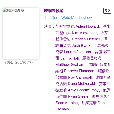
暗網謀殺案
5.2
The Deep Web: Murdershow
演員：
艾登霍華德 Aiden Howard
、
基米
亞歷山大 Kimi Alexander
、
布萊
登佛雷切 Brendan Fletcher
、
喬
許布萊克 Josh Blacker
、
蘿倫傑
克森 Lauren Jackson
、
賈蜜拉霍
爾 Jamila Hall
、
馬修葛拉漢
暗網版《死亡筆記本》
Matthew Graham
、
弗朗西絲佛萊
納根 Frances Flanagan
、
羅伊坎
普索爾 Roy Campsall
、
達爾奇麥
克唐諾 Darci McDonald
、
艾米古
德默菲 Amy Goodmurphy
、
萊恩
斯蒂爾 Ryan Steele
、
西恩阿姆辛
Sean Amsing
、
丹柴克瑞 Dan
Zachary