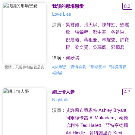
我談的那場戀愛
8.2
Love Lies
演員：
吳君如
、
張天賦
、
陳輝虹
、
鄧麗
欣
、
張錦程
、
鄭中基
、
谷祖琳
、
倪晨曦
、
蔣祖曼
、
林耀聲
、
許寶
恆
、
梁文賢
、
吳瑞庭
、
郭爾君
導演：
何妙祺
#
姊弟戀
#
愛情喜劇
#
網路犯罪
#
得獎電影
愛情，只要你相信就是真
#
詐騙
網上情人夢
4.7
Nightalk
演員：
艾許莉布萊恩特 Ashley Bryant
、
阿爾穆卡當 Al Mukadam
、
泰德
哈利特 Ted Hallett
、
亞特亨德爾
Art Hindle
、
肯特謝里丹 Kent