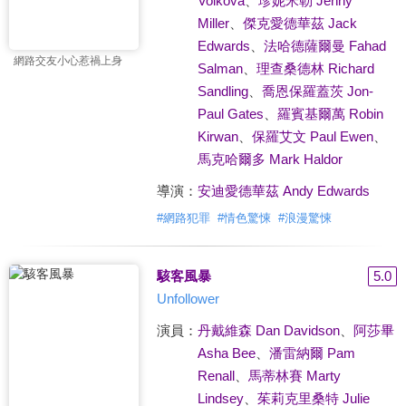
Volkova
、
珍妮米勒 Jenny
Miller
、
傑克愛德華茲 Jack
Edwards
、
法哈德薩爾曼 Fahad
網路交友小心惹禍上身
Salman
、
理查桑德林 Richard
Sandling
、
喬恩保羅蓋茨 Jon-
Paul Gates
、
羅賓基爾萬 Robin
Kirwan
、
保羅艾文 Paul Ewen
、
馬克哈爾多 Mark Haldor
導演：
安迪愛德華茲 Andy Edwards
#
網路犯罪
#
情色驚悚
#
浪漫驚悚
駭客風暴
5.0
Unfollower
演員：
丹戴維森 Dan Davidson
、
阿莎畢
Asha Bee
、
潘雷納爾 Pam
Renall
、
馬蒂林賽 Marty
Lindsey
、
茱莉克里桑特 Julie