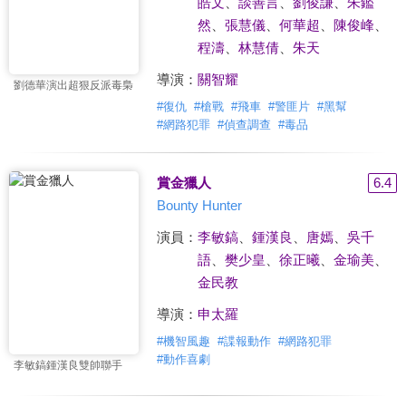
皓文
、
談善言
、
劉俊謙
、
朱鑑
然
、
張慧儀
、
何華超
、
陳俊峰
、
程濤
、
林慧倩
、
朱天
導演：
關智耀
劉德華演出超狠反派毒梟
#
復仇
#
槍戰
#
飛車
#
警匪片
#
黑幫
#
網路犯罪
#
偵查調查
#
毒品
賞金獵人
6.4
Bounty Hunter
演員：
李敏鎬
、
鍾漢良
、
唐嫣
、
吳千
語
、
樊少皇
、
徐正曦
、
金瑜美
、
金民教
導演：
申太羅
#
機智風趣
#
諜報動作
#
網路犯罪
#
動作喜劇
李敏鎬鍾漢良雙帥聯手