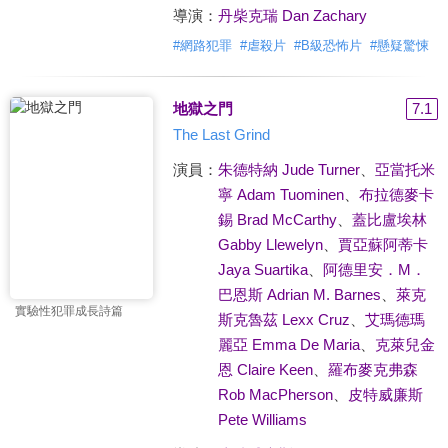
導演：
丹柴克瑞 Dan Zachary
#
網路犯罪
#
虐殺片
#
B級恐怖片
#
懸疑驚悚
地獄之門
7.1
The Last Grind
演員：
朱德特納 Jude Turner
、
亞當托米
寧 Adam Tuominen
、
布拉德麥卡
錫 Brad McCarthy
、
蓋比盧埃林
Gabby Llewelyn
、
賈亞蘇阿蒂卡
Jaya Suartika
、
阿德里安．M．
巴恩斯 Adrian M. Barnes
、
萊克
實驗性犯罪成長詩篇
斯克魯茲 Lexx Cruz
、
艾瑪德瑪
麗亞 Emma De Maria
、
克萊兒金
恩 Claire Keen
、
羅布麥克弗森
Rob MacPherson
、
皮特威廉斯
Pete Williams