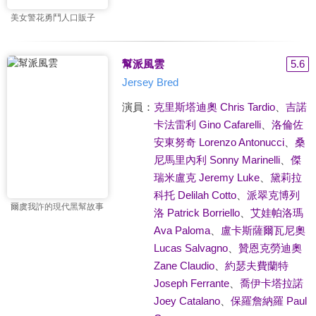
美女警花勇鬥人口販子
幫派風雲
5.6
Jersey Bred
演員：
克里斯塔迪奧 Chris Tardio
、
吉諾
卡法雷利 Gino Cafarelli
、
洛倫佐
安東努奇 Lorenzo Antonucci
、
桑
尼馬里內利 Sonny Marinelli
、
傑
瑞米盧克 Jeremy Luke
、
黛莉拉
科托 Delilah Cotto
、
派翠克博列
爾虞我詐的現代黑幫故事
洛 Patrick Borriello
、
艾娃帕洛瑪
Ava Paloma
、
盧卡斯薩爾瓦尼奧
Lucas Salvagno
、
贊恩克勞迪奧
Zane Claudio
、
約瑟夫費蘭特
Joseph Ferrante
、
喬伊卡塔拉諾
Joey Catalano
、
保羅詹納羅 Paul