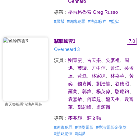
Gennaro
導演：
格雷格魯索 Greg Russo
#
黑幫
#
網路犯罪
#
博弈彩券
#
監獄
竊聽風雲3
7.0
Overheard 3
演員：
劉青雲
、
古天樂
、
吳彥祖
、
周
迅
、
葉璇
、
方中信
、
曾江
、
吳孟
達
、
黃磊
、
林家棟
、
林嘉華
、
黃
奕
、
錢嘉樂
、
劉浩龍
、
谷德昭
、
羅蘭
、
郭鋒
、
楊英偉
、
駱應鈞
、
袁嘉敏
、
何華超
、
龍天生
、
袁富
古天樂揭香港地產黑幕
華
、
鄭恕峰
、
盧頌衡
導演：
麥兆輝
、
莊文強
#
網路犯罪
#
得獎電影
#
香港電影金像獎
#
懸疑驚悚
#
陰謀