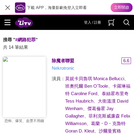
下載 APP，海量影劇免登入立即看
登入 / 註冊
搜尋 "
#網路犯罪
"
共 14 筆結果
除魔者聯盟
6.6
Nekrotronic
演員：
莫妮卡貝魯琪 Monica Bellucci
、
班奧托爾 Ben O'Toole
、
卡羅琳福
特 Caroline Ford
、
泰絲霍布里奇
Tess Haubrich
、
大衛溫漢 David
Wenham
、
傑葛倫霍​ Jay
Gallagher
、
菲利克斯威廉森 Felix
恐怖、爆笑、血漿不用錢
Williamson
、
葛蘭・D・克魯特
Goran D. Kleut
、
沙爾曼賓格