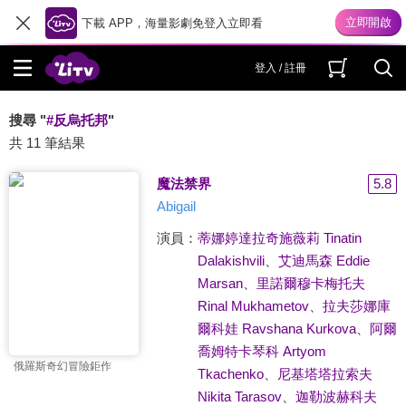
下載 APP，海量影劇免登入立即看
登入 / 註冊
搜尋 "
#反烏托邦
"
共 11 筆結果
魔法禁界
5.8
Abigail
演員：
蒂娜婷達拉奇施薇莉 Tinatin
Dalakishvili
、
艾迪馬森 Eddie
Marsan
、
里諾爾穆卡梅托夫
Rinal Mukhametov
、
拉夫莎娜庫
爾科娃 Ravshana Kurkova
、
阿爾
喬姆特卡琴科 Artyom
俄羅斯奇幻冒險鉅作
Tkachenko
、
尼基塔塔拉索夫
Nikita Tarasov
、
迦勒波赫科夫