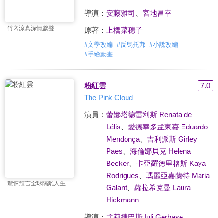
導演：
安藤雅司
、
宮地昌幸
竹內涼真深情獻聲
原著：
上橋菜穗子
#
文學改編
#
反烏托邦
#
小說改編
#
手繪動畫
粉紅雲
7.0
The Pink Cloud
演員：
蕾娜塔德雷利斯 Renata de
Lélis
、
愛德華多孟東嘉 Eduardo
Mendonça
、
吉利派斯 Girley
Paes
、
海倫娜貝克 Helena
Becker
、
卡亞羅德里格斯 Kaya
Rodrigues
、
瑪麗亞嘉蘭特 Maria
驚悚預言全球隔離人生
Galant
、
蘿拉希克曼 Laura
Hickmann
導演：
尤莉捷巴斯 Iuli Gerbase