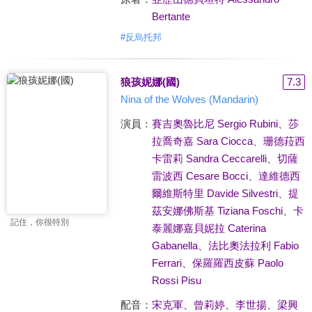
Bertante
#
反烏托邦
狼孩妮娜(國)
7.3
Nina of the Wolves (Mandarin)
演員：
賽吉奧魯比尼 Sergio Rubini
、
莎
拉喬奇嘉 Sara Ciocca
、
珊德菈西
卡雷莉 Sandra Ceccarelli
、
切薩
雷波西 Cesare Bocci
、
達維德西
爾維斯特里 Davide Silvestri
、
提
茲安娜佛斯基 Tiziana Foschi
、
卡
記住，你很特別
泰麗娜嘉貝妮拉 Caterina
Gabanella
、
法比奧法拉利 Fabio
Ferrari
、
保羅羅西皮蘇 Paolo
Rossi Pisu
配音：
宋克軍
、
曾莉婷
、
李世揚
、
梁興