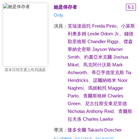
她是倖存者
6.1
Only
演員：
芙瑞達蘋托 Freida Pinto
、
小萊斯
利奧多姆 Leslie Odom Jr.
、
錢德
勒里格斯 Chandler Riggs
、
傑森
華納史密斯 Jayson Warner
Smith
、
約書亞米克爾 Joshua
Mikel
、
馬克阿什沃斯 Mark
當末日預言遇上性別議題
Ashworth
、
蒂亞亨德里克斯 Tia
Hendricks
、
諾爾納格米 Noor
Naghmi
、
瑪姬帕托 Maggie
Parto
、
查爾斯格林 Charles
Green
、
尼古拉斯安東尼里德
Nicholas Anthony Reid
、
查爾斯
拉夫洛 Charles Lawlor
導演：
隆多舍爾 Takashi Doscher