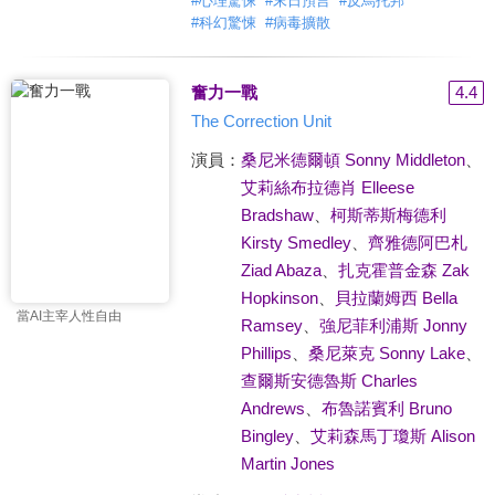
#
心理驚悚
#
末日預言
#
反烏托邦
#
科幻驚悚
#
病毒擴散
奮力一戰
4.4
The Correction Unit
演員：
桑尼米德爾頓 Sonny Middleton
、
艾莉絲布拉德肖 Elleese
Bradshaw
、
柯斯蒂斯梅德利
Kirsty Smedley
、
齊雅德阿巴札
Ziad Abaza
、
扎克霍普金森 Zak
Hopkinson
、
貝拉蘭姆西 Bella
當AI主宰人性自由
Ramsey
、
強尼菲利浦斯 Jonny
Phillips
、
桑尼萊克 Sonny Lake
、
查爾斯安德魯斯 Charles
Andrews
、
布魯諾賓利 Bruno
Bingley
、
艾莉森馬丁瓊斯 Alison
Martin Jones