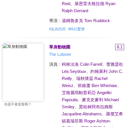
Reid
、
萊恩雷夫格拉德 Ryan
Ralph Gerrard
導演：
湯姆魯多克 Tom Ruddock
#
反烏托邦
#
科幻驚悚
單身動物園
8.1
The Lobster
演員：
柯林法洛 Colin Farrell
、
蕾雅瑟杜
Léa Seydoux
、
約翰萊利 John C.
Reilly
、
瑞秋懷茲 Rachel
Weisz
、
班維蕭 Ben Whishaw
、
艾格麗琪帕普莉亞 Angeliki
Papoulia
、
麥克史麥利 Michael
你是不會當畜嗎？
Smiley
、
賈桂林阿布拉姆斯
Jacqueline Abrahams
、
羅傑艾希
頓葛瑞菲斯 Roger Ashton-