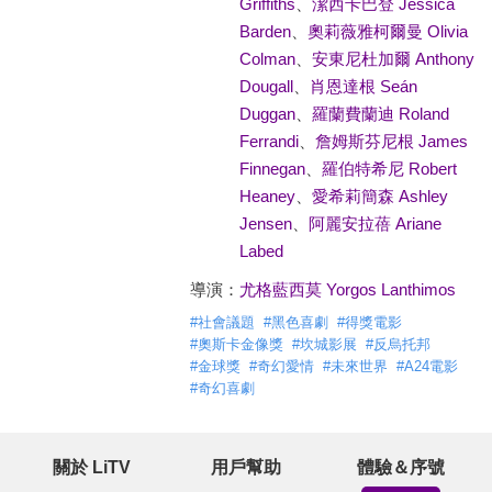
Griffiths
、
潔西卡巴登 Jessica
Barden
、
奧莉薇雅柯爾曼 Olivia
Colman
、
安東尼杜加爾 Anthony
Dougall
、
肖恩達根 Seán
Duggan
、
羅蘭費蘭迪 Roland
Ferrandi
、
詹姆斯芬尼根 James
Finnegan
、
羅伯特希尼 Robert
Heaney
、
愛希莉簡森 Ashley
Jensen
、
阿麗安拉蓓 Ariane
Labed
導演：
尤格藍西莫 Yorgos Lanthimos
#
社會議題
#
黑色喜劇
#
得獎電影
#
奧斯卡金像獎
#
坎城影展
#
反烏托邦
#
金球獎
#
奇幻愛情
#
未來世界
#
A24電影
#
奇幻喜劇
關於 LiTV
用戶幫助
體驗＆序號