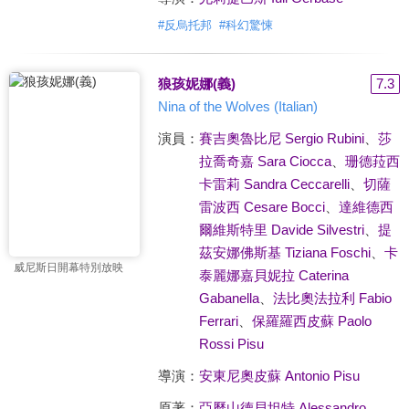
#
反烏托邦
#
科幻驚悚
狼孩妮娜(義)
7.3
Nina of the Wolves (Italian)
演員：
賽吉奧魯比尼 Sergio Rubini
、
莎
拉喬奇嘉 Sara Ciocca
、
珊德菈西
卡雷莉 Sandra Ceccarelli
、
切薩
雷波西 Cesare Bocci
、
達維德西
爾維斯特里 Davide Silvestri
、
提
茲安娜佛斯基 Tiziana Foschi
、
卡
威尼斯日開幕特別放映
泰麗娜嘉貝妮拉 Caterina
Gabanella
、
法比奧法拉利 Fabio
Ferrari
、
保羅羅西皮蘇 Paolo
Rossi Pisu
導演：
安東尼奧皮蘇 Antonio Pisu
原著：
亞歷山德貝坦特 Alessandro