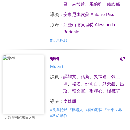
昌
、
林筱玲
、
馬伯強
、
錢欣郁
導演：
安東尼奧皮蘇 Antonio Pisu
原著：
亞歷山德貝坦特 Alessandro
Bertante
#
反烏托邦
變體
4.7
Mutant
演員：
譚耀文
、
代斯
、
吳孟達
、
張亞
坤
、
楊名
、
邵明白
、
聶榮鑫
、
呂
琰
、
韓文軍
、
張釋心
、
楊書珩
導演：
李麒麟
#
反烏托邦
#
機器人
#
科幻驚悚
#
未來世界
#
科幻動作
人類與AI的末日之戰