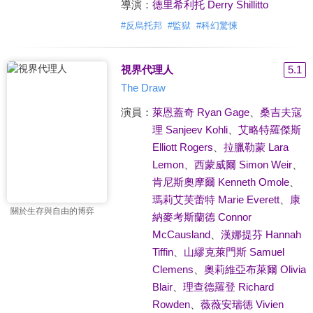
導演：
德里希利托 Derry Shillitto
#
反烏托邦
#
監獄
#
科幻驚悚
視界代理人
5.1
The Draw
演員：
萊恩蓋奇 Ryan Gage
、
桑吉夫寇
理 Sanjeev Kohli
、
艾略特羅傑斯
Elliott Rogers
、
拉臘勒蒙 Lara
Lemon
、
西蒙威爾 Simon Weir
、
肯尼斯奧摩爾 Kenneth Omole
、
瑪莉艾芙蕾特 Marie Everett
、
康
關於生存與自由的博弈
納麥考斯蘭德 Connor
McCausland
、
漢娜提芬 Hannah
Tiffin
、
山繆克萊門斯 Samuel
Clemens
、
奧莉維亞布萊爾 Olivia
Blair
、
理查德羅登 Richard
Rowden
、
薇薇安瑞德 Vivien