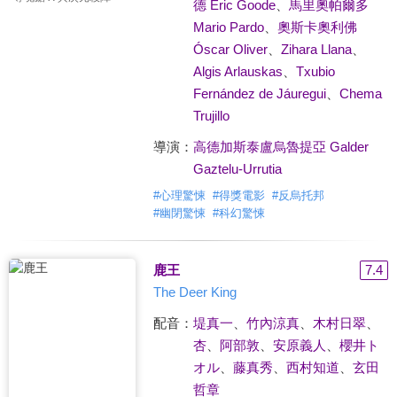
德 Eric Goode
、
馬里奧帕爾多
Mario Pardo
、
奧斯卡奧利佛
Óscar Oliver
、
Zihara Llana
、
Algis Arlauskas
、
Txubio
Fernández de Jáuregui
、
Chema
Trujillo
導演：
高德加斯泰盧烏魯提亞 Galder
Gaztelu-Urrutia
#
心理驚悚
#
得獎電影
#
反烏托邦
#
幽閉驚悚
#
科幻驚悚
鹿王
7.4
The Deer King
配音：
堤真一
、
竹內涼真
、
木村日翠
、
杏
、
阿部敦
、
安原義人
、
櫻井ト
オル
、
藤真秀
、
西村知道
、
玄田
哲章