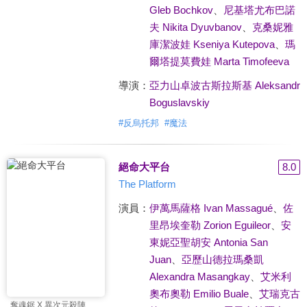
Gleb Bochkov
、
尼基塔尤布巴諾
夫 Nikita Dyuvbanov
、
克桑妮雅
庫潔波娃 Kseniya Kutepova
、
瑪
爾塔提莫費娃 Marta Timofeeva
導演：
亞力山卓波古斯拉斯基 Aleksandr
Boguslavskiy
#
反烏托邦
#
魔法
絕命大平台
8.0
The Platform
演員：
伊萬馬薩格 Ivan Massagué
、
佐
里昂埃奎勒 Zorion Eguileor
、
安
東妮亞聖胡安 Antonia San
Juan
、
亞歷山德拉瑪桑凱
Alexandra Masangkay
、
艾米利
奧布奧勒 Emilio Buale
、
艾瑞克古
奪魂鋸 X 異次元殺陣