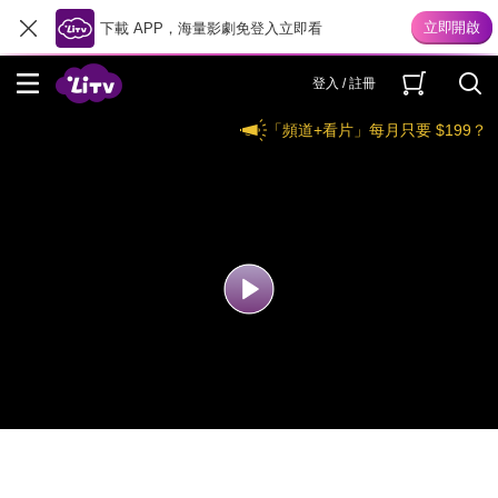
下載 APP，海量影劇免登入立即看
登入 / 註冊
「頻道+看片」每月只要 $199？