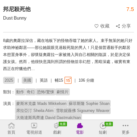
邦尼殺死他
7.5
Dust Bunny
收藏
分享
8歲的奧蘿拉深信，藏在地板下的怪物吞噬了她的家人。束手無策的她只好
求助神祕鄰居——那位她親眼見過殺死龍的男人！只是個普通殺手的鄰居
本想置身事外，卻懷疑奧蘿拉一家被捲入與自己相關的陰謀，於是決定保
護女孩。然而，他很快意識到所謂的怪物並非幻想，黑暗深處，確實有東
西正在狩獵他們…
2025
美國
英語
輔15
106 分鐘
類別：
動作
奇幻
恐怖/驚悚
劇情片
演員：
麥斯米克森 Mads Mikkelsen
蘇菲斯隆 Sophie Sloan
席拉亞汀 Sheila Atim
雪歌妮薇佛 Sigourney Weaver
大衛達斯馬齊連 David Dastmalchian
蕾貝卡韓德森 Rebecca Henderson
萊恩克魯斯 Line Kruse
卡斯帕爾菲利普森 Caspar Phillipson
阿蒙德威利斯 Armond Willis
首頁
電視頻道
戲劇
電影
短劇
更多