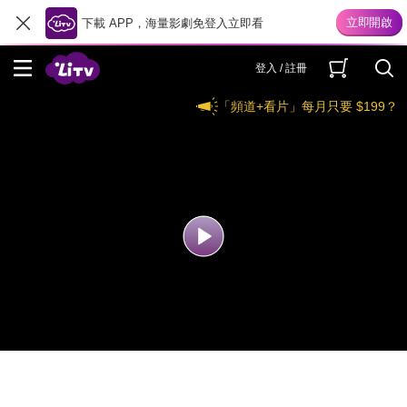
下載 APP，海量影劇免登入立即看
登入 / 註冊
「頻道+看片」每月只要 $199？