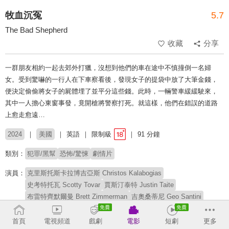
牧血沉冤
5.7
The Bad Shepherd
收藏
分享
一群朋友相約一起去郊外打獵，沒想到他們的車在途中不慎撞倒一名婦
女。受到驚嚇的一行人在下車察看後，發現女子的提袋中放了大筆金錢，
便決定偷偷將女子的屍體埋了並平分這些錢。此時，一輛警車緩緩駛來，
其中一人擔心東窗事發，竟開槍將警察打死。就這樣，他們在錯誤的道路
上愈走愈遠…
2024
美國
英語
限制級
91 分鐘
類別：
犯罪/黑幫
恐怖/驚悚
劇情片
演員：
克里斯托斯卡拉博吉亞斯 Christos Kalabogias
史考特托瓦 Scotty Tovar
賈斯汀泰特 Justin Taite
布雷特齊默爾曼 Brett Zimmerman
吉奧桑蒂尼 Geo Santini
安妮岡薩雷斯 Annie Gonzalez
寇特妮・B・圖克 Courtney Blythe Turk
首頁
電視頻道
戲劇
電影
短劇
更多