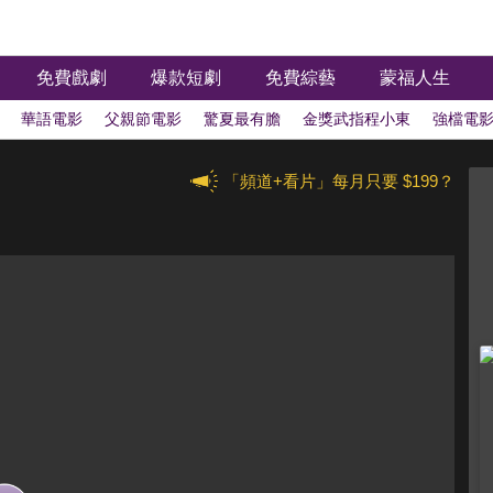
免費戲劇
爆款短劇
免費綜藝
蒙福人生
華語電影
父親節電影
驚夏最有膽
金獎武指程小東
強檔電
三大影展
台北電影獎
動畫電影瘋
恐怖驚悚
周星馳電影
「頻道+看片」每月只要 $199？
架
港片精選
催淚超好哭
經典名片
邵氏經典
紀錄片
印度