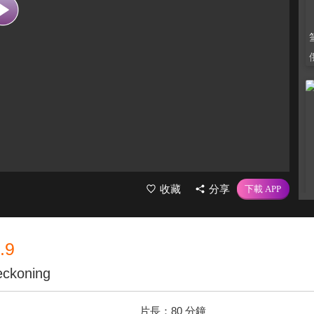
收藏
分享
.9
eckoning
片長：
80 分鐘