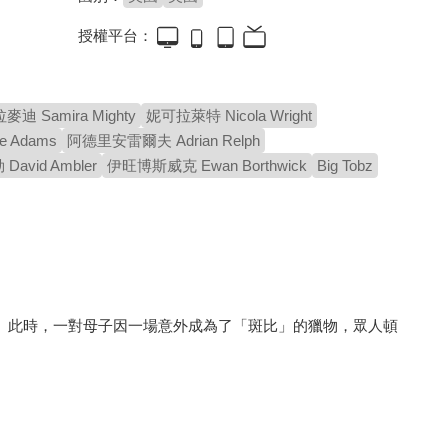
授權平台：
瞞天機密
永遠在一起
詐欺女王
8.3
7.7
8.3
迪 Samira Mighty
妮可拉萊特 Nicola Wright
揭露英美欺騙世界的謊言
敢不敢和另一半一起看？
「神奇愛咪」再展心機
e Adams
阿德里安雷爾夫 Adrian Relph
avid Ambler
伊旺博斯威克 Ewan Borthwick
Big Tobz
。此時，一對母子因一場意外成為了「斑比」的獵物，眾人頓
曼谷淪陷
刺殺終點戰
乖狗狗
5.3
7.4
7.1
爆紅恐怖生存遊戲改編
「小丑女」瑪格羅比主演
年度最佳恐怖電影之一