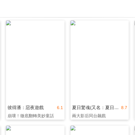
彼得潘：惡夜遊戲
夏日驚魂(又名：夏日痴魂)
6.1
8.7
崩壞！徹底翻轉美妙童話
兩大影后同台飆戲