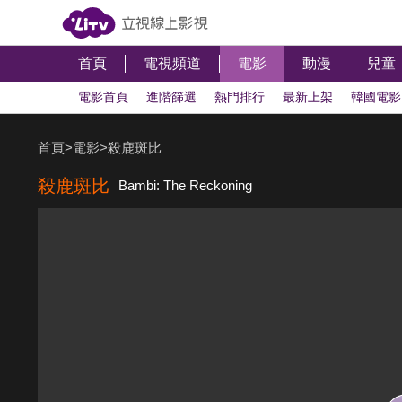
首頁
電視頻道
電影
動漫
兒童
電影首頁
進階篩選
熱門排行
最新上架
韓國電影
奇幻科幻
動作冒險
懸疑犯罪
喜劇電影
浪漫愛情
首頁
>
電影
>
殺鹿斑比
金馬盛典
免費電影
戰爭電影
台灣影協獎
即將上
殺鹿斑比
Bambi: The Reckoning
單片租借
即將下架
深夜影院