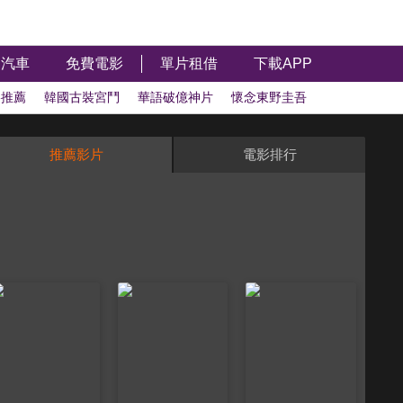
汽車
免費電影
單片租借
下載APP
影推薦
韓國古裝宮鬥
華語破億神片
懷念東野圭吾
香港金像獎
日本電影
功夫武俠拳腳
奧斯卡榮耀
推薦影片
電影排行
電影
泰國電影
台灣經典電影
編輯推薦
得獎電影