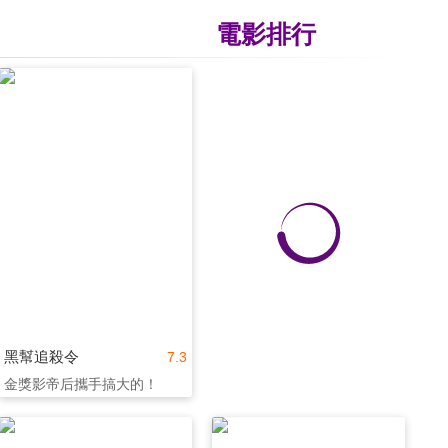
電影排行
黑幫追殺令
7.3
金獎影帝后攜手搞大的！