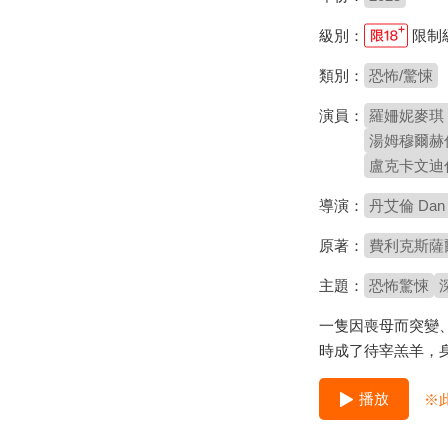
級別：
限制
類別：
恐怖/驚悚
演員：
羅姍妮麥琪 R
湯姆穆爾赫倫 T
盧克卡文迪什 L
導演：
丹艾倫 Dan A
原著：
費利克斯薩爾騰 
主題：
恐怖驚悚
一隻因喪母而突變
時成了待宰羔羊，
播放
※