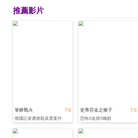
推薦影片
筆鋒戰火
史蒂芬金之猴子
7.0
7.0
俄國記者遭槍殺真實案件
恐怖X血腥X幽默