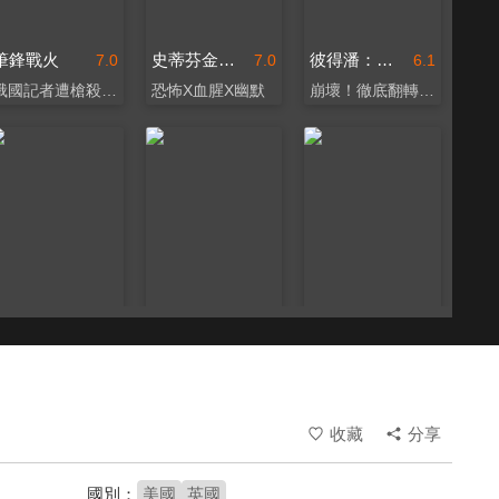
筆鋒戰火
史蒂芬金之猴子
彼得潘：惡夜遊戲
7.0
7.0
6.1
俄國記者遭槍殺真實案件
恐怖X血腥X幽默
崩壞！徹底翻轉美妙童話
夏日驚魂(又名：夏日痴魂)
黑幫追殺令
屍蹤人口
8.7
7.3
4.5
兩大影后同台飆戲
金獎影帝后攜手搞大的！
他真的失蹤了嗎？
收藏
分享
國別：
美國
英國