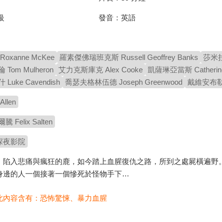
發音：
英語
級
oxanne McKee
羅素傑佛瑞班克斯 Russell Geoffrey Banks
莎米拉麥
om Mulheron
艾力克斯庫克 Alex Cooke
凱薩琳亞當斯 Catherin
uke Cavendish
喬瑟夫格林伍德 Joseph Greenwood
戴維安布勒 D
llen
Felix Salten
深夜影院
、陷入悲痛與瘋狂的鹿，如今踏上血腥復仇之路，所到之處屍橫遍野
身邊的人一個接著一個慘死於怪物手下…
此內容含有：
恐怖驚悚
、
暴力血腥