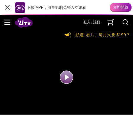
下載 APP，海量影劇免登入立即看
登入 / 註冊
「頻道+看片」每月只要 $199？