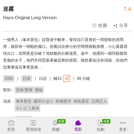
迷霧
7.4
Haze-Original Long Version
收藏
分享
一個男人（塚本晉也）從昏迷中醒來，發現自己置身於一間昏暗的房間
裡，腹部有一明顯的傷口。他嘗試在狹小的空間裡移動身體，小心翼翼尋
找出口，其間更是目睹了地獄般的分屍場景。途中，他遇到一個同樣腹部
受傷的女子，他們共同思索著被囚禁的原因。雖然看似沒有頭緒，但他們
也漸漸逼近事實真相…
2005
日本
日語
輔15
49 分鐘
類別：
恐怖/驚悚
懸疑
演員：
塚本晉也
藤井かほり
村瀨貴洋
神高貴宏
辻岡正人
さいとう真央
導演：
塚本晉也
首頁
電視頻道
戲劇
電影
短劇
更多