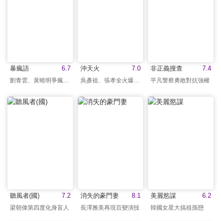
暴瘋語
6.7
沖天火
7.0
非正義搜查
7.4
劉青雲、黃曉明爭瘋對決
吳彥祖、張孝全火爆演出
平凡警察勇敢對抗強權
聽風者(國)
7.2
消失的豪門妻
8.1
美麗慾謀
6.2
梁朝偉第四度化身盲人
長澤雅美再現百變演技
韓國女星大搞祖孫戀