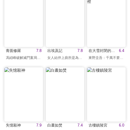
青面修羅
7.8
出埃及記
7.8
在大雪封閉的山莊裡
6.4
馮紹峰破解滅門案局中局
女人結伴上廁所是為了…
東野圭吾：千萬不要暴雷
失憶殺神
7.9
白晝如焚
7.4
古樓鎮陵宮
6.0