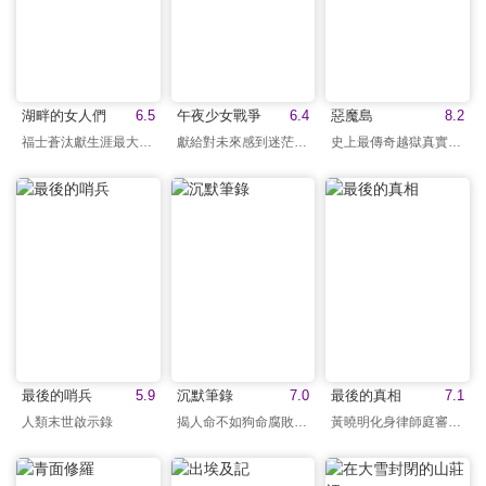
湖畔的女人們
6.5
午夜少女戰爭
6.4
惡魔島
8.2
福士蒼汰獻生涯最大尺度
獻給對未來感到迷茫的你
史上最傳奇越獄真實改編
最後的哨兵
5.9
沉默筆錄
7.0
最後的真相
7.1
人類末世啟示錄
揭人命不如狗命腐敗真相
黃曉明化身律師庭審交鋒