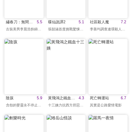
繡春刀：無間煉獄
5.5
碟仙詭譚2
5.1
社區殺人魔
7.2
古裝美男李晨浩扮錦衣衛
張韶涵首度挑戰驚悚鬼片
李善均調查連環殺人懸案
陰孩
5.9
黃飛鴻之鐵血十三姨
4.3
死亡轉運站
6.7
含怨的嬰靈永不停止復仇
十三姨力抗西方邪惡勢力
其實是公路愛情電影