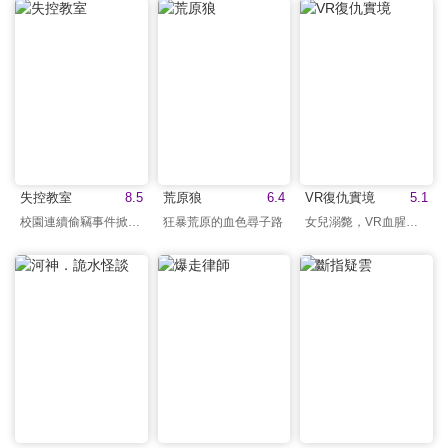
失控教室
8.5
荒原狼
6.4
VR復仇實境
5.1
校園連續偷竊事件掀風暴
狂暴荒原的血色尋子路
女兒溺斃，VR血腥復仇