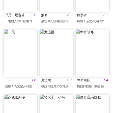
只是一場意外
8.6
無名
8.1
目擊者
8.1
一場耐人尋味的復仇鬧劇
梁朝偉周迅再陷諜報疑雲
燒腦！金獎演員好評演出
一天
7.8
鬼追蹤
6.7
奪命頭條
7.4
燒腦！為愛陷入時空謎團
墨西哥猛鬼大樓實景拍攝
猶如韓國版《獨家腥聞》