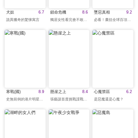
犬奴
6.7
鎖命危機
8.6
墜惡真相
9.2
詭異獵奇的驚悚寓言
獨居女性看完會不敢回家
必看！囊括全球百項大獎
寒戰(國)
8.9
懸崖之上
8.4
心魔禁區
6.2
史無前例的港片明星陣容
張藝謀首度挑戰諜戰題材
是惡魔還是心魔？