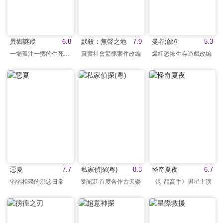
異鄉謎蹤
6.8
默殺：無聲之地
7.9
曼谷淪陷
5.3
一場孤注一擲的生死追尋
真實社會驚悚案件改編
爆紅恐怖生存遊戲改編
惡夏
7.7
私家偵探(粵)
8.3
怪奇夏夜
6.7
弱弱相殘的邪惡日常
劉冠廷首度合作古天樂
《馴龍高手》男星主演