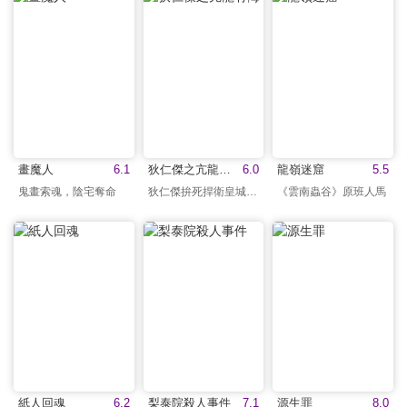
畫魔人
6.1
狄仁傑之亢龍有悔
6.0
龍嶺迷窟
5.5
鬼畫索魂，陰宅奪命
狄仁傑拚死捍衛皇城百姓
《雲南蟲谷》原班人馬
紙人回魂
6.2
梨泰院殺人事件
7.1
源生罪
8.0