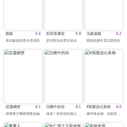
戲殺
5.4
犯罪直播室
5.9
法庭遊戲
6.2
真凶躲避偵查全憑演技
姜河那玩命實況追凶
懸疑燒腦年度話題熱作
惡靈碉堡
8.1
沉睡中的你
8.1
#我要說出真相
6.0
韓國軍方機密懸案改編
催淚！秋瓷炫陷揪心虐戀
爆料換金錢，你願意嗎？