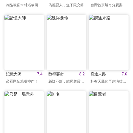
冷酷教官木村拓哉回歸！
偽善惡人，無下限交鋒
台灣首宗離奇分屍案
記憶大師
7.4
醜得要命
8.2
窮途末路
7.6
必看懸疑燒腦神作！
懸疑不斷，結局超震撼！
朴有天黑化再創演技巔峰