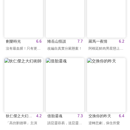
劊樂時光
6.6
雉岳山怪談
7.7
羅馬一夜情
6.2
沒有最血腥！只有更血腥
改編自真實分屍懸案！
阿根廷鮮肉男星戀上姐姐
狄仁傑之大幻術師
4.2
借胎還魂
7.3
交換你的昨天
6.4
「高仿劉德華」主演
請惡靈容易，送惡靈難…
逆轉悲劇，保住所愛