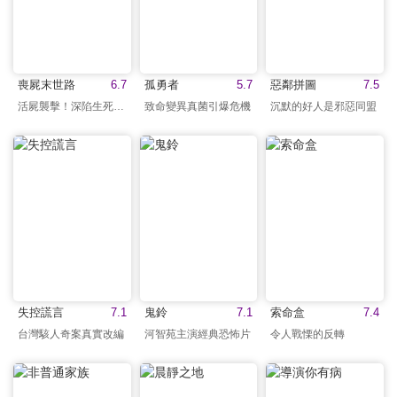
喪屍末世路
6.7
孤勇者
5.7
惡鄰拼圖
7.5
活屍襲擊！深陷生死邊緣
致命變異真菌引爆危機
沉默的好人是邪惡同盟
失控謊言
7.1
鬼鈴
7.1
索命盒
7.4
台灣駭人奇案真實改編
河智苑主演經典恐怖片
令人戰慄的反轉