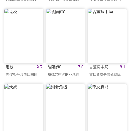
返校
9.5
陰陽師0
7.6
古董局中局
8.1
願你能平凡而自由的活著
最強咒術師的不凡青春！
雷佳音聯手葛優冒險鉅作