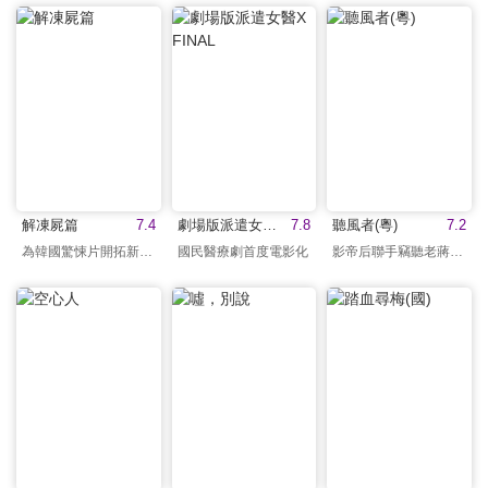
解凍屍篇
7.4
劇場版派遣女醫X FINAL
7.8
聽風者(粵)
7.2
為韓國驚悚片開拓新樣貌
國民醫療劇首度電影化
影帝后聯手竊聽老蔣情報