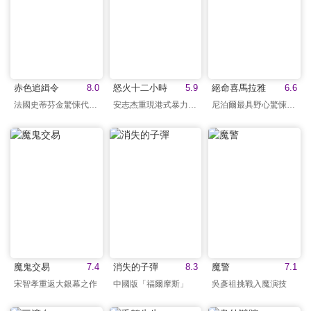
赤色追緝令
8.0
怒火十二小時
5.9
絕命喜馬拉雅
6.6
法國史蒂芬金驚悚代表作
安志杰重現港式暴力美學
尼泊爾最具野心驚悚之作
魔鬼交易
7.4
消失的子彈
8.3
魔警
7.1
宋智孝重返大銀幕之作
中國版「福爾摩斯」
吳彥祖挑戰入魔演技