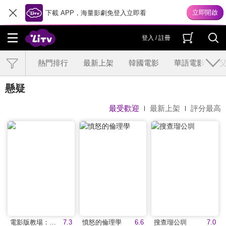
下載 APP，海量影劇免登入立即看
登入 / 註冊
熱門排行
最新上架
韓國電影
華語電影
懸疑
最受歡迎
最新上架
評分最高
電影版教場：集結
7.3
憤怒的倫理學
6.6
搜查瑠公圳
7.0