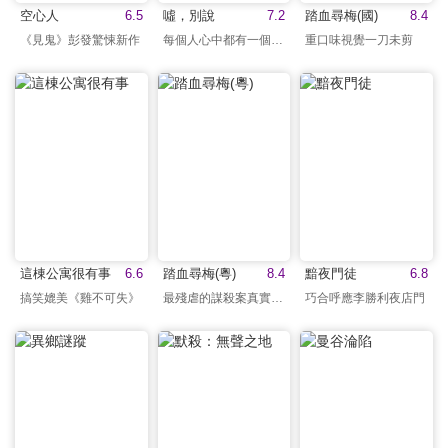
空心人
6.5
噓，別說
7.2
踏血尋梅(國)
8.4
《見鬼》彭發驚悚新作
每個人心中都有一個秘密
重口味視覺一刀未剪
這棟公寓很有事
6.6
踏血尋梅(粵)
8.4
黯夜門徒
6.8
搞笑媲美《雞不可失》
最殘虐的謀殺案真實改編
巧合呼應李勝利夜店門