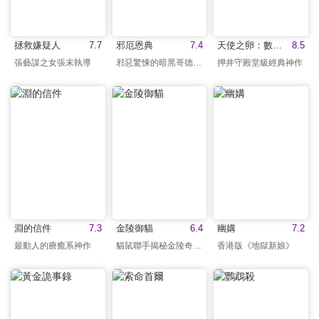
拯救嫌疑人
7.7
邪厄恩典
7.4
天使之卵：數位修復版
8.5
張藝謀之女張末執導
邪惡驚悚的暗黑哥德美學
押井守殿堂級經典神作
淵的信件
7.3
金陵御貓
6.4
幽媾
7.2
最動人的療癒系神作
貓鼠聯手揭秘金陵奇案！
香港版《地獄新娘》