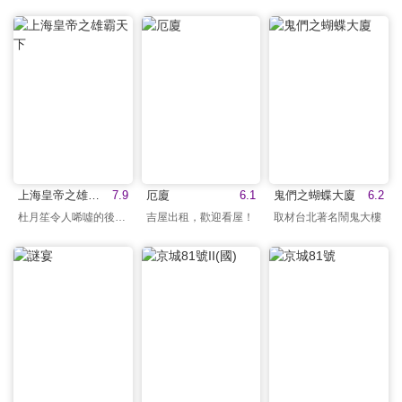
上海皇帝之雄霸天下
7.9
厄廈
6.1
鬼們之蝴蝶大廈
6.2
杜月笙令人唏噓的後半生
吉屋出租，歡迎看屋！
取材台北著名鬧鬼大樓