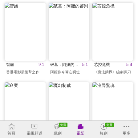
智齒
9.1
破墓：阿嬤的審判
5.1
芯控危機
5.8
香港電影最衝擊之作
阿嬤你今嘛在叨位
《魔法禁界》編劇操刀
首頁
電視頻道
戲劇
電影
短劇
更多