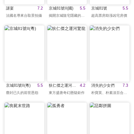
謎宴
7.2
京城81號II(國)
5.5
京城81號
5.5
法國名導來台取景拍攝
揭開京城陰宅隱藏的秘密
超高票房助漲凶宅房價
京城81號II(粵)
5.5
狄仁傑之運河驚龍
4.2
消失的少女們
7.3
塵封已久的前世恩怨
東方盛唐奇幻懸疑鉅作
朴寶英、朴素淡百合CP