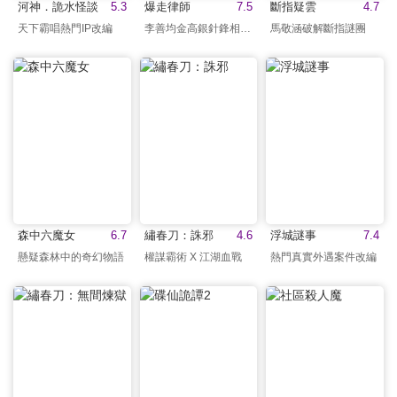
河神．詭水怪談
5.3
爆走律師
7.5
斷指疑雲
4.7
天下霸唱熱門IP改編
李善均金高銀針鋒相對！
馬敬涵破解斷指謎團
森中六魔女
6.7
繡春刀：誅邪
4.6
浮城謎事
7.4
懸疑森林中的奇幻物語
權謀霸術 X 江湖血戰
熱門真實外遇案件改編