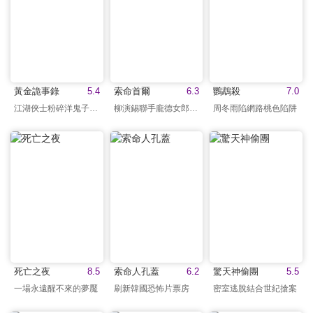
黃金詭事錄
5.4
索命首爾
6.3
鸚鵡殺
7.0
江湖俠士粉碎洋鬼子陰謀
柳演錫聯手龐德女郎查案
周冬雨陷網路桃色陷阱
死亡之夜
8.5
索命人孔蓋
6.2
驚天神偷團
5.5
一場永遠醒不來的夢魘
刷新韓國恐怖片票房
密室逃脫結合世紀搶案