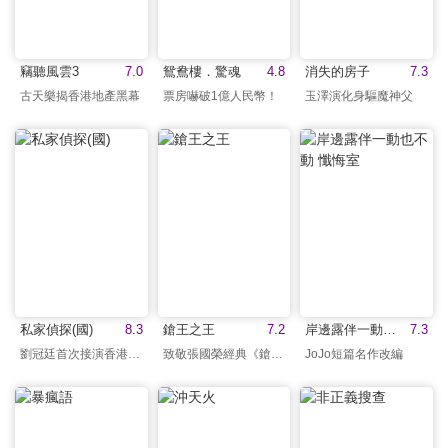
竊聽風雲3
7.0
鴛鴦樓．驚魂
4.8
消失的房子
7.3
古天樂揭香港地產黑幕
票房嚇破1億人民幣！
玉澤演化身驅魔神父
私家偵探(國)
8.3
鎗王之王
7.2
岸邊露伴一動也不動 懺悔室
7.3
劉冠廷首次接演香港電影
致敬張國榮經典《鎗王》
JoJo短篇名作改編