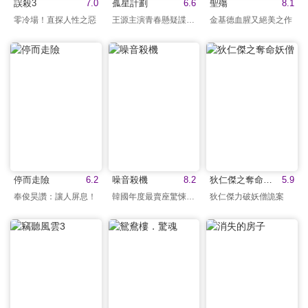
誤殺3
7.0
孤星計劃
6.6
聖殤
8.1
零冷場！直探人性之惡
王源主演青春懸疑諜戰片
金基德血腥又絕美之作
停而走險
6.2
噪音殺機
8.2
狄仁傑之奪命妖僧
5.9
奉俊昊讚：讓人屏息！
韓國年度最賣座驚悚電影
狄仁傑力破妖僧詭案