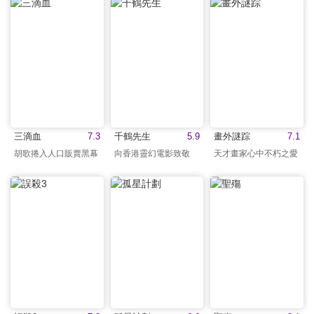
三滴血
7.3
千鶴先生‎
5.9
畫外謎踪
7.1
胡歌捲入人口販賣黑幕
向香港靈幻電影致敬
天才畫家心中不朽之愛