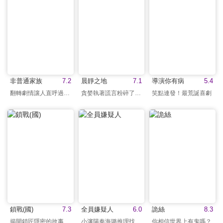
非普通家族
7.2
晨靜之地
7.1
導演你有病
5.4
翻轉劇情讓人直呼過癮！
貪婪執著謊言粉碎了寧靜
笑點連發！最荒誕喜劇
鎖戰(國)
7.3
全員嫌疑人
6.0
詭絲
8.3
揭開鎖匠隱密的故事
小瀋陽秦海璐推理找真凶
你相信世界上有鬼嗎？