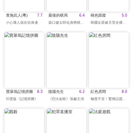
查無此人(粵)
7.7
最後的棋局
6.4
桃色跟蹤
5.0
小心壞人就在你身邊
坂口健太郎化身將棋鬼才
韓國女星破天荒全裸演出
寶萊塢記憶拼圖
8.3
陰陽先生
6.2
紅色房間
8.0
印度版《記憶拼圖》
《烈火如歌》張赫主演
極度不安！驚悚話題之作