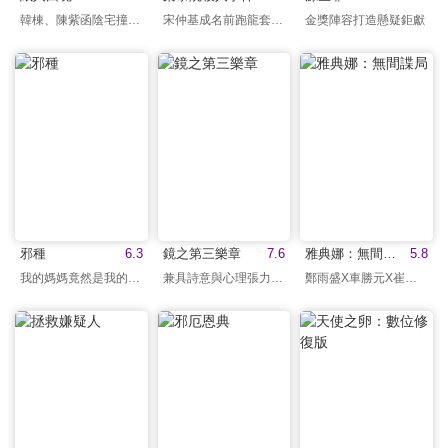
韓棟、陳紫函陰宅撞邪！
宋仲基成名前跑龍套演出
金獎陣容打造懸疑鉅獻
邪種
6.3
鏡之第三樂章
7.6
雅典娜：無間諜局
5.8
我的媽媽竟然是我的……
兼具詩意與心理張力之作
鄭雨盛X車勝元X崔始源