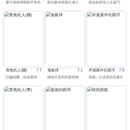
麥可基頓再戰殺手角色
劉以豪與鄧麗欣虐心苦戀
摸金校尉深入古墓鬥巨蟒
查無此人(國)
7.7
鬼氣球
7.1
岸邊露伴在羅浮
7.0
詐騙猖獗，租屋要謹慎！
緬甸天菜和尚驚悚懼作！
高橋一生追查邪惡畫作