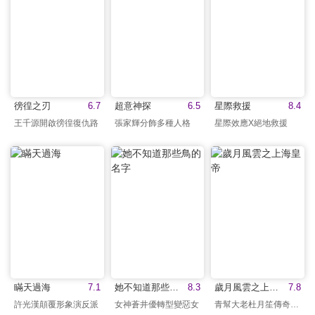
徬徨之刃
6.7
超意神探
6.5
星際救援
8.4
王千源開啟徬徨復仇路
張家輝分飾多種人格
星際效應X絕地救援
瞞天過海
7.1
她不知道那些鳥的名字
8.3
歲月風雲之上海皇帝
7.8
許光漢顛覆形象演反派
女神蒼井優轉型變惡女
青幫大老杜月笙傳奇故事