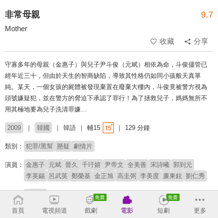
非常母親
9.7
Mother
收藏
分享
守寡多年的母親（金惠子）與兒子尹斗俊（元斌）相依為命，斗俊儘管已
經年近三十，但由於天生的智商缺陷，導致其性格仍如同小孩般天真單
純。某天，一個女孩的屍體被發現棄置在廢棄大樓內，斗俊竟被警方視為
頭號嫌疑犯，並在警方的脅迫下承認了罪行！為了拯救兒子，媽媽無所不
用其極地要為兒子洗清罪嫌…
2009
韓國
韓語
輔15
129 分鐘
類別：
犯罪/黑幫
懸疑
劇情片
演員：
金惠子
元斌
晉久
千玗嬉
尹帝文
全美善
宋詩曦
郭到元
李英錫
呂武英
鄭榮基
金正旭
高圭弼
李美度
廉東鉉
劉仁秀
導演：
奉俊昊
首頁
電視頻道
戲劇
電影
短劇
更多
※此內容含有：
暴力血腥
、
性與裸露