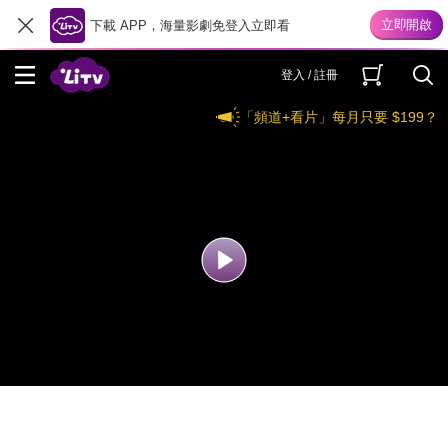
下載 APP，海量影劇免登入立即看
登入 / 註冊
「頻道+看片」每月只要 $199？