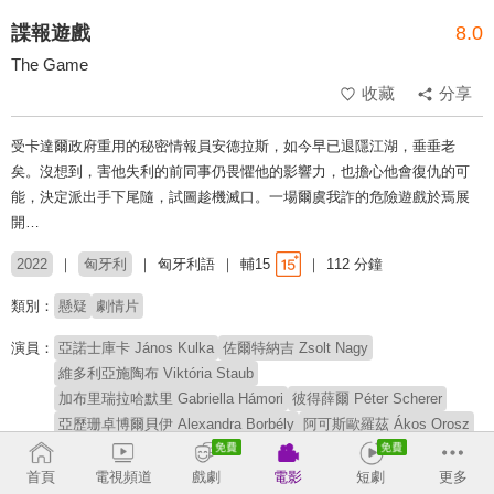
諜報遊戲
8.0
The Game
收藏
分享
受卡達爾政府重用的秘密情報員安德拉斯，如今早已退隱江湖，垂垂老
矣。沒想到，害他失利的前同事仍畏懼他的影響力，也擔心他會復仇的可
能，決定派出手下尾隨，試圖趁機滅口。一場爾虞我詐的危險遊戲於焉展
開…
2022
匈牙利
匈牙利語
輔15
112 分鐘
類別：
懸疑
劇情片
演員：
亞諾士庫卡 János Kulka
佐爾特納吉 Zsolt Nagy
維多利亞施陶布 Viktória Staub
加布里瑞拉哈默里 Gabriella Hámori
彼得薛爾 Péter Scherer
亞歷珊卓博爾貝伊 Alexandra Borbély
阿可斯歐羅茲 Ákos Orosz
約瑟夫沙華斯 József Szarvas
蘿拉達布羅西 Laura Döbrösi
巴納巴斯羅洪尼 Barnabás Rohonyi
卡羅伊海杜克 Károly Hajduk
首頁
電視頻道
戲劇
電影
短劇
更多