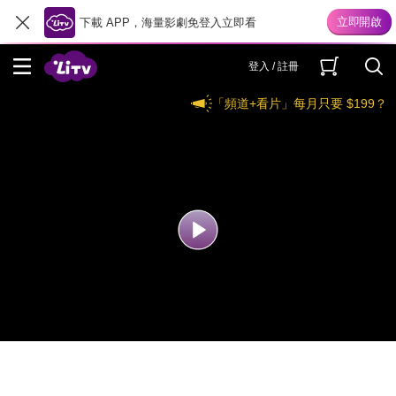
下載 APP，海量影劇免登入立即看
登入 / 註冊
「頻道+看片」每月只要 $199？