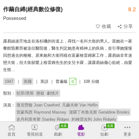
作繭自縛(經典數位修復)
8.2
Possessed
收藏
分享
露易絲迷茫地走在洛杉磯的街道上，尋找一名叫大衛的男人。當她在一家
餐館昏厥而被送往醫院後，醫生判定她患有精神上的疾病，並引導她慢慢
回想過去的種種。原來她和大衛同樣在富豪格雷姆家工作，露易絲非常迷
戀大衛，但大衛卻愛上格雷姆先生的女兒卡羅，讓露易絲傷心欲絕，由愛
生恨…
1947
美國
英語
普遍級
108 分鐘
類別：
犯罪/黑幫
懸疑
劇情片
演員：
瓊克勞馥 Joan Crawford
凡赫夫林 Van Heflin
雷蒙馬西 Raymond Massey
潔羅丁布魯克斯 Geraldine Brooks
史丹利里奇斯 Stanley Ridges
約翰雷吉利 John Ridgely
摩洛尼奧爾森 Moroni Olsen
厄斯金桑福德 Erskine Sanford
彼得邁爾士 Peter Miles
雅各布吉姆佩爾 Jakob Gimpel
首頁
電視頻道
戲劇
電影
短劇
更多