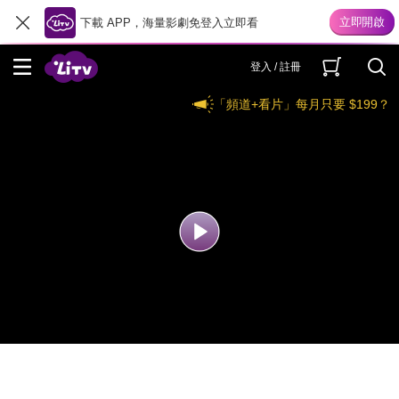
下載 APP，海量影劇免登入立即看
登入 / 註冊
「頻道+看片」每月只要 $199？