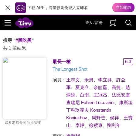
下載 APP，海量影劇免登入立即看
登入 / 註冊
搜尋 "
#黑吃黑
"
共 1 筆結果
最長一槍
6.3
The Longest Shot
演員：
王志文
、
余男
、
李立群
、
許亞
軍
、
夏克立
、
余皚磊
、
高捷
、
趙
炳銳
、
白澍
、
王冠杰
、
法比安盧
查瑞尼 Fabien Lucciarini
、
康斯坦
丁科玖霍夫 Konstantin
Koniukhov
、
周野芒
、
侯祥
、
王寶
眾多老戲骨同台拚演技
山
、
李靜
、
徐紫東
、
劉利年
導演：
徐順利