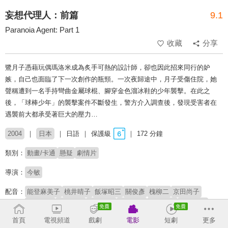
妄想代理人：前篇
9.1
Paranoia Agent: Part 1
收藏
分享
鷺月子憑藉玩偶瑪洛米成為炙手可熱的設計師，卻也因此招來同行的妒
嫉，自己也面臨了下一次創作的瓶頸。一次夜歸途中，月子受傷住院，她
聲稱遭到一名手持彎曲金屬球棍、腳穿金色溜冰鞋的少年襲擊。在此之
後，「球棒少年」的襲擊案件不斷發生，警方介入調查後，發現受害者在
遇襲前大都承受著巨大的壓力…
2004
日本
日語
保護級
172 分鐘
類別：
動畫/卡通
懸疑
劇情片
導演：
今敏
配音：
能登麻美子
桃井晴子
飯塚昭三
關俊彥
槐柳二
京田尚子
阪口大助
內海賢二
山口眞弓
三石琴乃
津村真琴
中嶋聰彥
水樹奈奈
首頁
電視頻道
戲劇
電影
短劇
更多