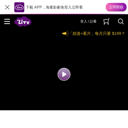
下載 APP，海量影劇免登入立即看
登入 / 註冊
「頻道+看片」每月只要 $199？