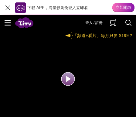
下載 APP，海量影劇免登入立即看
登入 / 註冊
「頻道+看片」每月只要 $199？