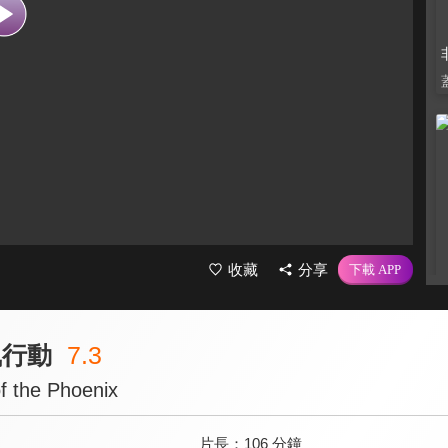
收藏
分享
凰行動
7.3
f the Phoenix
片長：
106 分鐘