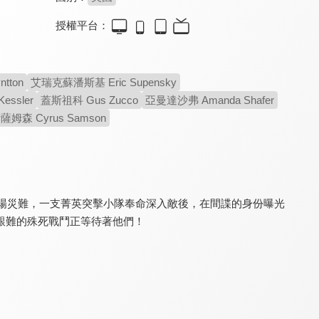
授權平台：
六壯士(全新數位修復)
間諜交鋒
異星入侵趣
8.6
7.0
5.5
tton
艾瑞克蘇潘斯基 Eric Supensky
二戰敢死隊經典
《全面攻佔》男星主演
沒有最瘋，只有更瘋！
essler
蓋斯祖科 Gus Zucco
亞曼達沙弗 Amanda Shafer
姆森 Cyrus Samson
這場災難，一支菁英突擊小隊奉命深入敵後，在間諜的身份曝光
艱難的殊死戰鬥正等待著他們！
潛伏危情
曼谷淪陷
驚爆封鎖線
6.6
5.3
6.1
恐怖份子陷入愛情難題
爆紅恐怖生存遊戲改編
一場驚心動魄的精采對決