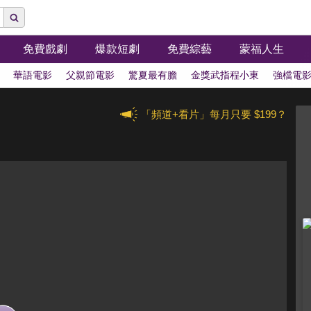
免費戲劇
爆款短劇
免費綜藝
蒙福人生
華語電影
父親節電影
驚夏最有膽
金獎武指程小東
強檔電
「頻道+看片」每月只要 $199？