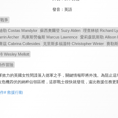
發音：
英語
戰爭
Costas Mandylor
蘇西奧爾登 Suzy Alden
理查林頓 Richard Lyn
in Archer
馬庫斯勞倫斯 Marcus Lawrence
愛莉森凱斯勒 Allison K
Cabrina Collesides
克里斯多福溫特 Christopher Winter
賽勒斯薩
esley Mellott
動作冒險
為盟軍效力的英國女性間諜落入德軍之手，關鍵情報即將外洩。為阻止
在危機四伏的納粹佔領區裡，這群戰士很快就發現，遠比救援任務更
動作
# 救援行動