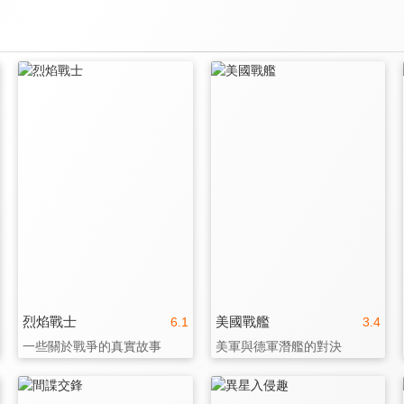
烈焰戰士
美國戰艦
6.1
3.4
一些關於戰爭的真實故事
美軍與德軍潛艦的對決