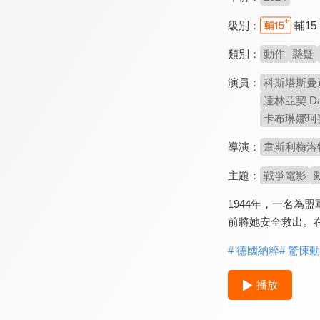
級別：
輔15
類別：
動作
懸疑
演員：
科斯塔斯曼迪勒 
達林亞契 Darr
卡布琳娜珂賽茲 
導演：
韋斯利梅洛特 W
主題：
戰爭電影
1944年，一名
前將她安全救出。
# 德國納粹
# 驚悚
播放