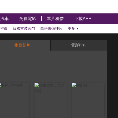
汽車
免費電影
單片租借
下載APP
影推薦
韓國古裝宮鬥
華語破億神片
更多
推薦影片
電影排行