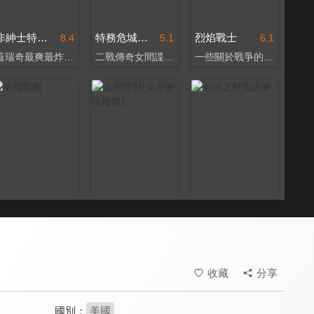
非紳士特攻隊
特務危城：華沙火線
烈焰戰士
8.4
5.1
6.1
蓋瑞奇最爽最炸動作強片
二戰傳奇女間諜真實事蹟
一些關於戰爭的真實故事
美國戰艦
金星怪獸(全新數位修復)
包拯之雙魚詭事
3.4
7.3
5.1
美軍與德軍潛艦的對決
金星異形，血戰羅馬！
包拯和展昭調查神秘案件
收藏
分享
國別：
美國