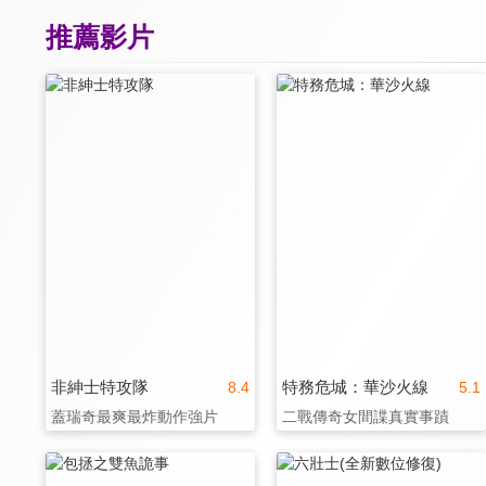
推薦影片
非紳士特攻隊
特務危城：華沙火線
8.4
5.1
蓋瑞奇最爽最炸動作強片
二戰傳奇女間諜真實事蹟