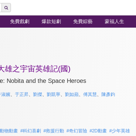
免費戲劇
爆款短劇
免費綜藝
蒙福人生
大雄之宇宙英雄記(國)
e: Nobita and the Space Heroes
許淑嬪
、
于正昇
、
劉傑
、
劉凱寧
、
劉如蘋
、
傅其慧
、
陳彥鈞
動物動畫
#
科幻喜劇
#
救援行動
#
奇幻冒險
#
2D動畫
#
少年英雄