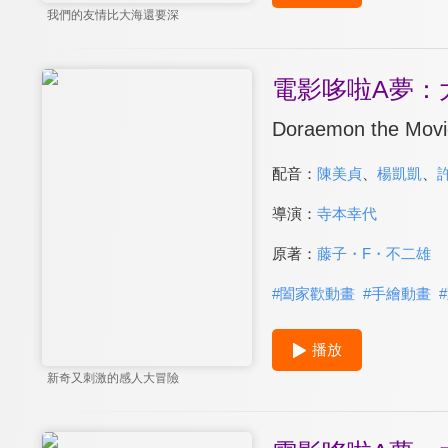
我們的友情比大海還要深
電影哆啦A夢：
Doraemon the Movi
配音：
陳美貞
、
楊凱凱
、
導演：
寺本幸代
原著：
藤子・F・不二雄
#
闔家歡動畫
#
手繪動畫
#
播放
新奇又刺激的感人大冒險