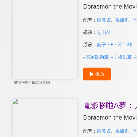
Doraemon the Movie
配音：
陳美貞
、
楊凱凱
、
導演：
芝山努
原著：
藤子・F・不二雄
#
闔家歡動畫
#
手繪動畫
#
播放
哆啦A夢穿越馬雅古國
電影哆啦A夢：
Doraemon the Movie
配音：
陳美貞
、
楊凱凱
、