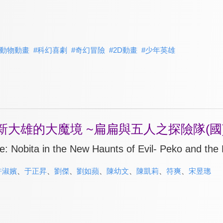
動物動畫
#
科幻喜劇
#
奇幻冒險
#
2D動畫
#
少年英雄
新大雄的大魔境 ~扁扁與五人之探險隊(國
 Nobita in the New Haunts of Evil- Peko and the F
許淑嬪
、
于正昇
、
劉傑
、
劉如蘋
、
陳幼文
、
陳凱莉
、
符爽
、
宋昱璁