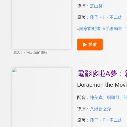
導演：
芝山努
原著：
藤子・F・不二雄
#
闔家歡動畫
#
手繪動畫
#
播放
感人！不可思議的旅程
電影哆啦A夢：
Doraemon the Movie:
配音：
陳美貞
、
楊凱凱
、
導演：
八鍬新之介
原著：
藤子・F・不二雄