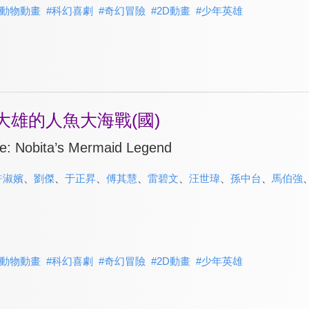
動物動畫
#
科幻喜劇
#
奇幻冒險
#
2D動畫
#
少年英雄
大雄的人魚大海戰(國)
e: Nobita’s Mermaid Legend
許淑嬪
、
劉傑
、
于正昇
、
傅其慧
、
雷碧文
、
汪世瑋
、
孫中台
、
馬伯強
動物動畫
#
科幻喜劇
#
奇幻冒險
#
2D動畫
#
少年英雄