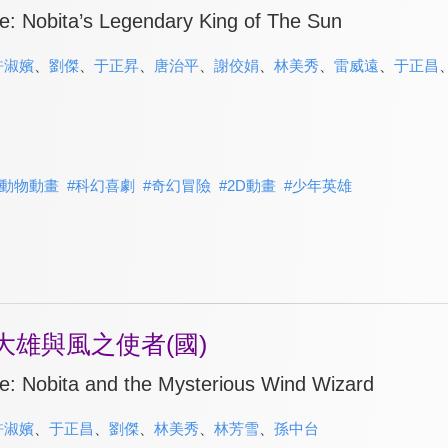
: Nobita’s Legendary King of The Sun
許淑嬪
、
劉傑
、
于正昇
、
唐治平
、
謝佼娟
、
林美秀
、
雷威遠
、
于正昌
動物動畫
#
科幻喜劇
#
奇幻冒險
#
2D動畫
#
少年英雄
大雄與風之使者(國)
: Nobita and the Mysterious Wind Wizard
許淑嬪
、
于正昌
、
劉傑
、
林美秀
、
林芳雪
、
孫中台