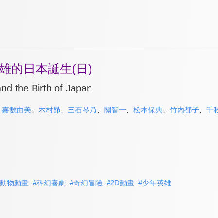
雄的日本誕生(日)
nd the Birth of Japan
、
嘉數由美
、
木村昴
、
三石琴乃
、
關智一
、
松本保典
、
竹內都子
、
千
動物動畫
#
科幻喜劇
#
奇幻冒險
#
2D動畫
#
少年英雄