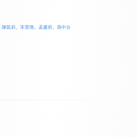
、
陳凱莉
、
宋昱璁
、
孟慶府
、
孫中台