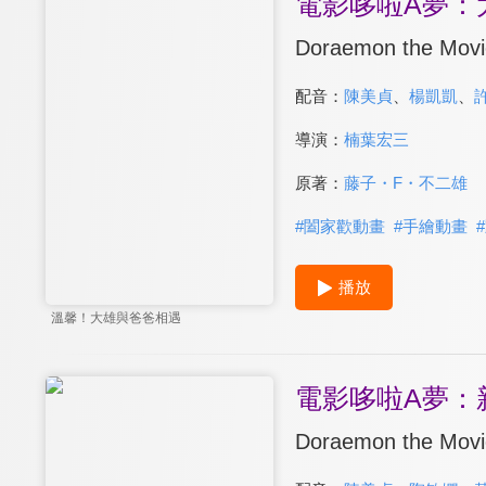
電影哆啦A夢：大雄與
Doraemon the Movie
配音：
陳美貞
、
楊凱凱
、
導演：
楠葉宏三
原著：
藤子・F・不二雄
#
闔家歡動畫
#
手繪動畫
#
播放
溫馨！大雄與爸爸相遇
電影哆啦A夢：
Doraemon the Movie