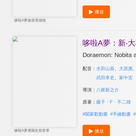
播放
哆啦A夢搶搭英雄熱
哆啦A夢：新‧大
Doraemon: Nobita a
配音：
水田山葵
、
大原惠
武田幸史
、
家中宏
導演：
八鍬新之介
原著：
藤子・F・不二雄
#
闔家歡動畫
#
手繪動畫
#
播放
哆啦A夢勇闖史前世界