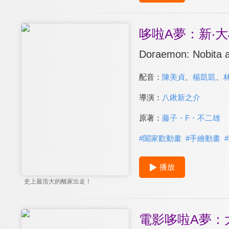
哆啦A夢：新‧大
Doraemon: Nobita a
配音：
陳美貞
、
楊凱凱
、
導演：
八鍬新之介
原著：
藤子・F・不二雄
#
闔家歡動畫
#
手繪動畫
#
播放
史上最浩大的離家出走！
電影哆啦A夢：