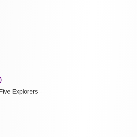
)
ive Explorers -