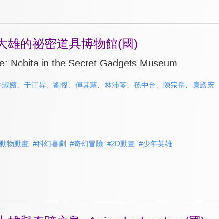
大雄的祕密道具博物館(國)
e: Nobita in the Secret Gadgets Museum
許淑嬪
、
于正昇
、
劉傑
、
傅其慧
、
林沛笭
、
孫中台
、
陳宗岳
、
康殿宏
動物動畫
#
科幻喜劇
#
奇幻冒險
#
2D動畫
#
少年英雄