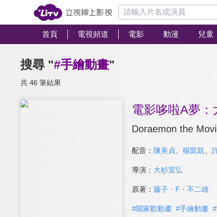
首頁
電視頻道
電影
動漫
兒童
搜尋 "
#手繪動畫
"
共 46 筆結果
電影哆啦A夢：
Doraemon the Movi
配音：
陳美貞
、
楊凱凱
、
導演：
大杉宜弘
原著：
藤子・F・不二雄
#
闔家歡動畫
#
手繪動畫
#