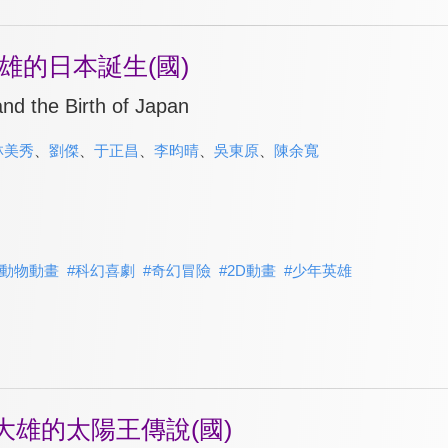
雄的日本誕生(國)
nd the Birth of Japan
林美秀
、
劉傑
、
于正昌
、
李昀晴
、
吳東原
、
陳余寬
動物動畫
#
科幻喜劇
#
奇幻冒險
#
2D動畫
#
少年英雄
大雄的太陽王傳說(國)