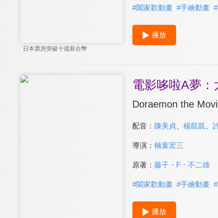
#
闔家歡動畫
#
手繪動畫
#
播放
日本票房突破十億新台幣
電影哆啦A夢：
Doraemon the Movi
配音：
陳美貞
、
楊凱凱
、
導演：
楠葉宏三
原著：
藤子・F・不二雄
#
闔家歡動畫
#
手繪動畫
#
播放