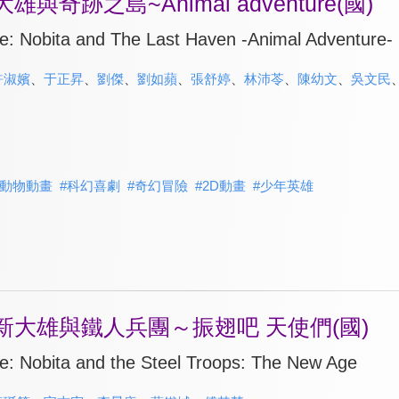
奇跡之島~Animal adventure(國)
: Nobita and The Last Haven -Animal Adventure-
許淑嬪
、
于正昇
、
劉傑
、
劉如蘋
、
張舒婷
、
林沛苓
、
陳幼文
、
吳文民
動物動畫
#
科幻喜劇
#
奇幻冒險
#
2D動畫
#
少年英雄
新大雄與鐵人兵團～振翅吧 天使們(國)
: Nobita and the Steel Troops: The New Age