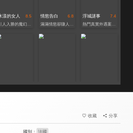
水漾的女人
情慾告白
浮城謎事
8.5
6.8
7.4
引人入勝的魔幻愛情
滿滿情慾卻賺人熱淚！
熱門真實外遇案件改編
85年的夏天
關於她的二三事
忌妒的藍圖
8.6
6.9
8.4
浪漫又殘酷的青春戀歌
伊莎貝雨蓓撐起全場
一場忌妒帶來的驚滔駭浪
收藏
分享
國別：
法國