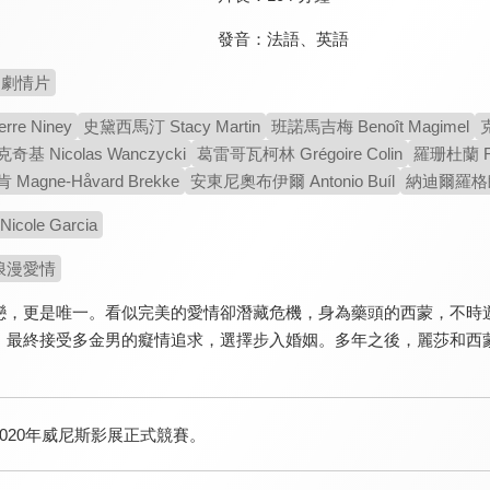
發音：
法語
、
英語
劇情片
re Niney
史黛西馬汀 Stacy Martin
班諾馬吉梅 Benoît Magimel
 Nicolas Wanczycki
葛雷哥瓦柯林 Grégoire Colin
羅珊杜蘭 Ro
agne-Håvard Brekke
安東尼奧布伊爾 Antonio Buíl
納迪爾羅格朗 N
cole Garcia
浪漫愛情
戀，更是唯一。看似完美的愛情卻潛藏危機，身為藥頭的西蒙，不時
，最終接受多金男的癡情追求，選擇步入婚姻。多年之後，麗莎和西
2020年威尼斯影展正式競賽。