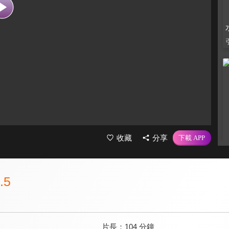
收藏
分享
.5
片長：
104 分鐘