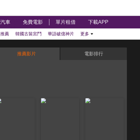
汽車
免費電影
單片租借
下載APP
影推薦
韓國古裝宮鬥
華語破億神片
更多
推薦影片
電影排行