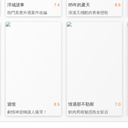
浮城謎事
85年的夏天
7.4
8.6
熱門真實外遇案件改編
浪漫又殘酷的青春戀歌
迴憶
情遇那不勒斯
8.5
7.0
劇情神逆轉讓人爆哭！
鮮肉男模魅惑熟女影后