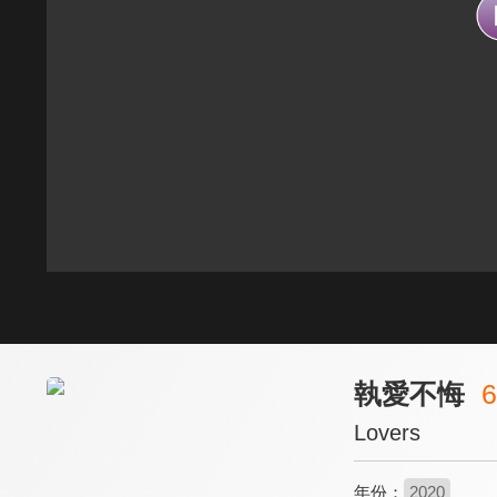
執愛不悔
6
Lovers
年份：
2020