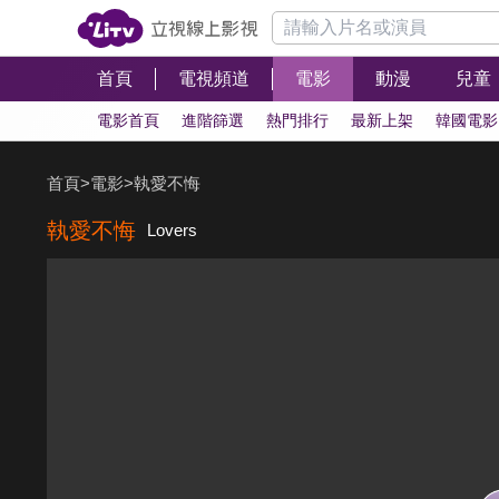
首頁
電視頻道
電影
動漫
兒童
電影首頁
進階篩選
熱門排行
最新上架
韓國電影
首頁
>
電影
>
執愛不悔
執愛不悔
Lovers