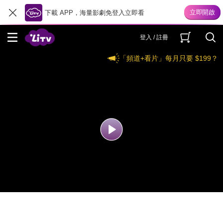
下載 APP，海量影劇免登入立即看
登入 / 註冊
「頻道+看片」每月只要 $199？