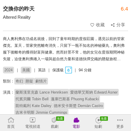
交換你的昨天
6.4
Altered Reality
收藏
分享
商人奧利弗在功成名就後，回到了童年時期的度假莊園，遇見以前的管家
傑克。某天，管家突然離奇消失，只留下一瓶不知名的神秘藥丸，奧利弗
服下後離奇的獲得財富與健康。然而好景不常，他的女兒在度假期間神秘
失蹤，迫使奧利弗捲入一場與超自然力量和道德抉擇交織的懸疑旅程…
2024
美國
英語
保護級
94 分鐘
類別：
奇幻
懸疑
劇情片
演員：
蘭斯漢里克森 Lance Henriksen
愛德華艾斯納 Edward Asner
托賓貝爾 Tobin Bell
蓬庫巴斯基 Phuong Kubacki
凱特戴利 Kate Dailey
德米安卡斯楚 Demián Castro
吉米卡明斯 Jimmie Cummings
卡珊卓班菲爾德 Kasandra Bandfield
查爾斯阿格隆 Charles Agron
瑞吉路易斯 Rege Lewis
內森羅斯威爾 Nathan Rothwell
首頁
電視頻道
戲劇
電影
短劇
更多