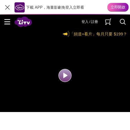
下載 APP，海量影劇免登入立即看
登入 / 註冊
「頻道+看片」每月只要 $199？