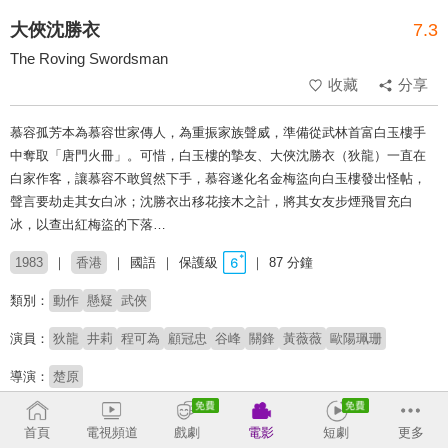
大俠沈勝衣
7.3
The Roving Swordsman
收藏
分享
慕容孤芳本為慕容世家傳人，為重振家族聲威，準備從武林首富白玉樓手
中奪取「唐門火冊」。可惜，白玉樓的摯友、大俠沈勝衣（狄龍）一直在
白家作客，讓慕容不敢貿然下手，慕容遂化名金梅盜向白玉樓發出怪帖，
聲言要劫走其女白冰；沈勝衣出移花接木之計，將其女友步煙飛冒充白
冰，以查出紅梅盜的下落…
1983
香港
國語
保護級
87 分鐘
類別：
動作
懸疑
武俠
演員：
狄龍
井莉
程可為
顧冠忠
谷峰
關鋒
黃薇薇
歐陽珮珊
導演：
楚原
原著：
黃鷹
首頁
電視頻道
戲劇
電影
短劇
更多