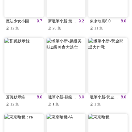
魔法少女小圓
9.7
新蠟筆小新 第九季(中文版)
9.2
東京地震8.0
8.0
全 12 集
全 28 集
全 11 集
蒼翼默示錄
8.0
蠟筆小新-超級美味B級美食大逃亡
8.0
蠟筆小新-黃金間諜大作戰
8.0
全 12 集
全 1 集
全 1 集