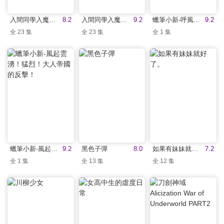
入間同學入魔了！(中文版)
8.2
入間同學入魔了！
9.2
蠟筆小新-呼風喚雨！壯觀！戰國大會戰！
9.2
全 23 集
全 23 集
全 1 集
蠟筆小新-風起雲湧！猛烈！大人帝國的反擊！
9.2
黑色子彈
8.0
如果有妹妹就好了。
7.2
全 1 集
全 13 集
全 12 集