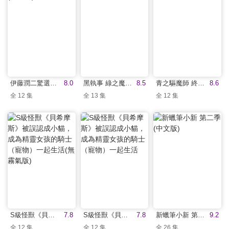
伊藤潤二驚選集(修剪版)
8.0
黑執事 綠之魔女篇
8.5
青之驅魔師 終夜篇
8.6
全 12 集
全 13 集
全 12 集
S級怪獸《貝希摩斯》被誤認成小貓，成為精靈女孩的騎士（寵物）一起生活(無霧氣版)
7.8
S級怪獸《貝希摩斯》被誤認成小貓，成為精靈女孩的騎士（寵物）一起生活
7.8
新蠟筆小新 第二季(中文版)
9.2
全 12 集
全 12 集
全 26 集