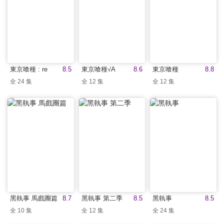
東京喰種 : re
8.5
東京喰種√A
8.6
東京喰種
8.8
全 24 集
全 12 集
全 12 集
黑執事 馬戲團篇
8.7
黑執事 第二季
8.5
黑執事
8.5
全 10 集
全 12 集
全 24 集