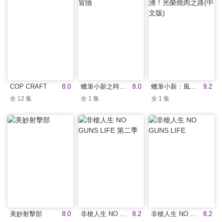
COP CRAFT
8.0
蠟筆小新之時空大冒險
8.0
蠟筆小新：風起雲湧！光榮燒肉之路(中文版)
9.2
全 12 集
全 1 集
全 1 集
美妙射擊部
8.0
非槍人生 NO GUNS LIFE 第二季
8.2
非槍人生 NO GUNS LIFE
8.2