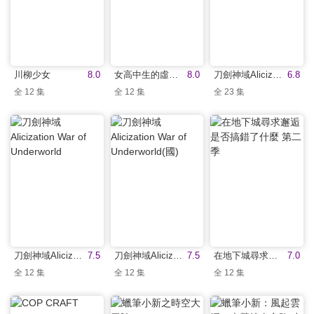
川柳少女
8.0
女高中生的虛度日常
8.0
刀劍神域Alicization War of Underworld PART2
6.8
全 12 集
全 12 集
全 23 集
刀劍神域Alicization War of Underworld
7.5
刀劍神域Alicization War of Underworld(國)
7.5
在地下城尋求邂逅是否搞錯了什麼 第二季
7.0
全 12 集
全 12 集
全 12 集