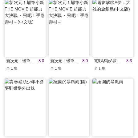
新次元！蠟筆小新THE MOVIE 超能力大決戰 ～飛吧！手卷壽司～(中文版)
8.0
新次元！蠟筆小新THE MOVIE 超能力大決戰 ～飛吧！手卷壽司～
8.0
電影哆啦A夢：大雄的金銀島(中文版)
8.6
全 1 集
全 1 集
全 1 集