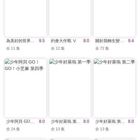
為美好的世界獻上祝福！第三季
9.5
約會大作戰 Ⅴ
8.0
關於我轉生變成史萊姆這檔事 第三季
9.4
全 11 集
全 12 集
全 72 集
少年阿貝 GO！GO！小芝麻 第四季
8.0
少年好萊塢 第一季
8.0
少年好萊塢 第二季
8.0
全 24 集
全 13 集
全 13 集