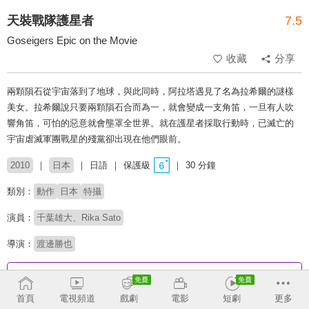
天裝戰隊護星者
7.5
Goseigers Epic on the Movie
收藏
分享
兩顆隕石從宇宙落到了地球，與此同時，阿拉塔遇見了名為拉希爾的謎樣
美女。拉希爾說只要兩顆隕石合而為一，就會變成一支角笛，一旦有人吹
響角笛，可怕的惡意就會壟罩全世界。就在護星者採取行動時，已滅亡的
宇宙虐滅軍團戰星的殘黨卻出現在他們眼前。
2010
日本
日語
保護級
30 分鐘
類別：
動作
日本
特攝
演員：
千葉雄大、Rika Sato
導演：
渡邊勝也
收回
首頁
電視頻道
戲劇
電影
短劇
更多