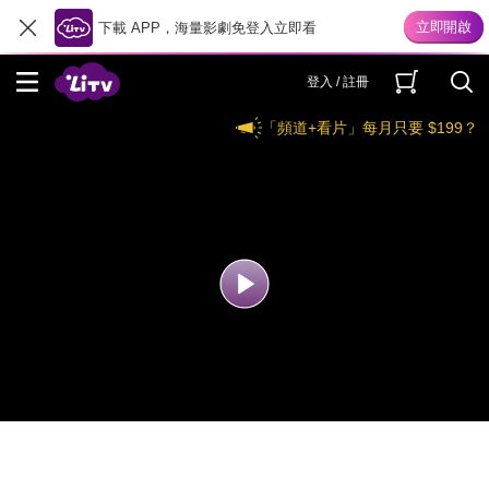
下載 APP，海量影劇免登入立即看
登入 / 註冊
「頻道+看片」每月只要 $199？