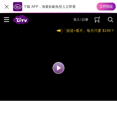
下載 APP，海量影劇免登入立即看
登入 / 註冊
「頻道+看片」每月只要 $199？