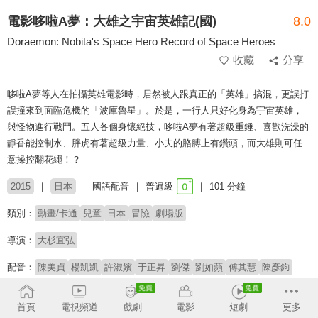
電影哆啦A夢：大雄之宇宙英雄記(國)
8.0
Doraemon: Nobita's Space Hero Record of Space Heroes
收藏
分享
哆啦A夢等人在拍攝英雄電影時，居然被人跟真正的「英雄」搞混，更誤打
誤撞來到面臨危機的「波庫魯星」。於是，一行人只好化身為宇宙英雄，
與怪物進行戰鬥。五人各個身懷絕技，哆啦A夢有著超級重錘、喜歡洗澡的
靜香能控制水、胖虎有著超級力量、小夫的胳膊上有鑽頭，而大雄則可任
意操控翻花繩！？
2015
日本
國語配音
普遍級
101 分鐘
類別：
動畫/卡通
兒童
日本
冒險
劇場版
導演：
大杉宜弘
配音：
陳美貞
楊凱凱
許淑嬪
于正昇
劉傑
劉如蘋
傅其慧
陳彥鈞
# 兒少
首頁
電視頻道
戲劇
電影
短劇
更多