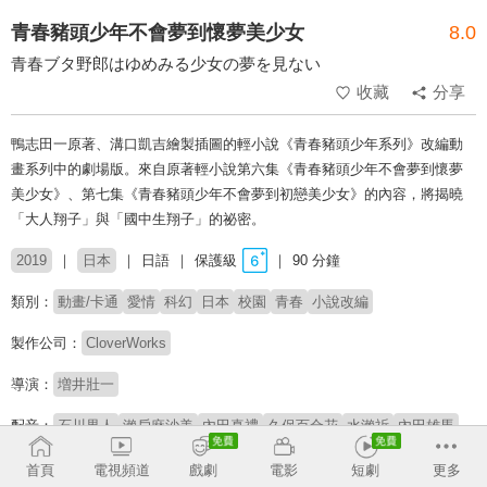
青春豬頭少年不會夢到懷夢美少女
8.0
青春ブタ野郎はゆめみる少女の夢を見ない
收藏
分享
鴨志田一原著、溝口凱吉繪製插圖的輕小說《青春豬頭少年系列》改編動
畫系列中的劇場版。來自原著輕小說第六集《青春豬頭少年不會夢到懷夢
美少女》、第七集《青春豬頭少年不會夢到初戀美少女》的內容，將揭曉
「大人翔子」與「國中生翔子」的祕密。
2019
日本
日語
保護級
90 分鐘
類別：
動畫/卡通
愛情
科幻
日本
校園
青春
小說改編
製作公司：
CloverWorks
導演：
増井壯一
配音：
石川界人
瀨戶麻沙美
內田真禮
久保百合花
水瀨祈
內田雄馬
種崎敦美
東山奈央
茜屋日海夏
佐藤聰美
雨宮天
首頁
電視頻道
戲劇
電影
短劇
更多