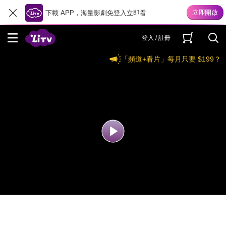
下載 APP，海量影劇免登入立即看
登入 / 註冊
「頻道+看片」每月只要 $199？